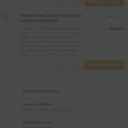
Přidat do košíku
Příchuť Aramax S&V: Icy Watermelon
Skladem 1 ks
(Ledový vodní meloun)
Aramax S&V – Icy Watermelon (Ledový vodní
289 Kč
/
ks
meloun) 10 ml Ponořte se do nekončící záplavy
svěžesti a vychutnejte si kousky čerstvě
nakrájeného, dokonale sladkého vodního
melounu, který je doslova zasypaný pořádnou
porcí ledové koolady. Příchuť Icy Watermelon
představuje naprosto dokonalou letní ko...
Přidat do košíku
Zboží reálně skladem
Doprava ZDARMA!
od 800,- Kč DORUČENÍ 1 až 3 dny
Zákaznický servis
+420 793 960 166