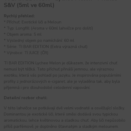
S&V (5ml ve 60ml)
Rychlý přehled:
* Příchuť: Exotické liči a Meloun
* Typ: Longfill (Aroma v 60ml lahvičce pro dolití)
* Objem aroma: 5 ml
* Výsledný objem po namíchání: 60 ml
* Série: TI BAR EDITION (Extra výrazná chuť)
* Výrobce: TI JUICE (ČR)
TI BAR EDITION Lychee Melon je důkazem, že intenzivní chuť
nemusí být těžká. Tato příchuť přináší jemnou, ale výraznou
exotiku, která vás pohladí po jazyku. Je inspirována populárními
profily z jednorázových e-cigaret, ale je vyladěna tak, aby byla
příjemná i pro dlouhodobé celodenní vapování.
Detailní rozbor chuti:
V této lahvičce se potkávají dvě velmi vodnaté a osvěžující složky.
Dominantou je exotické liči, které směsi dodává svou typickou
aromatickou, lehce květinovou a sladkou chuť. Aby liči nepůsobilo
příliš parfémově, je doplněno šťavnatým a sladkým melounem.