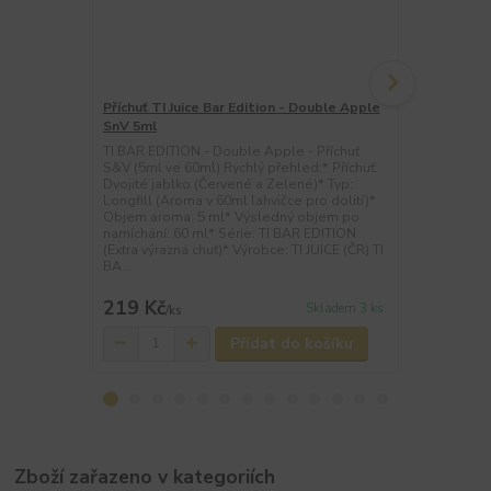
Příchuť TI Juice Bar Edition - Double Apple
Příchuť TI J
SnV 5ml
Lychee SnV 
TI BAR EDITION - Double Apple - Příchuť
TI BAR EDITI
S&V (5ml ve 60ml) Rychlý přehled:* Příchuť:
S&V (5ml ve 
Dvojité jablko (Červené a Zelené)* Typ:
Hroznové víno
Longfill (Aroma v 60ml lahvičce pro dolití)*
60ml lahvičc
Objem aroma: 5 ml* Výsledný objem po
ml* Výsledn
namíchání: 60 ml* Série: TI BAR EDITION
Série: TI BAR
(Extra výrazná chuť)* Výrobce: TI JUICE (ČR) TI
Výrobce: TI J
BA...
219 Kč
219 Kč
Skladem 3 ks
/
ks
/
ks
Přidat do košíku
Zboží zařazeno v kategoriích