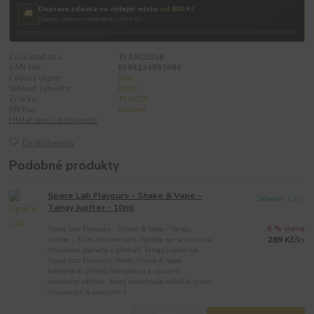
Doprava zdarma na výdejní místo
od 800 Kč
🚚
Doprava zdarma na výdejní místo od 800 Kč
Číslo produktu:
TI JUICE016
EAN kód:
8594224983086
Celkový objem:
5ml
Velikost lahvičky:
60ml
Značka:
TI JUICE
Příchuť:
ovocné
Hlídat cenu / dostupnost
Do oblíbených
Podobné produkty
Space Lab Flavours - Shake & Vape -
Skladem 1 ks
Tangy Jupiter - 10ml
Space Lab Flavours - Shake & Vape - Tangy
6 % sleva
Jupiter - 10ml Koncentrátu Vydejte se na cestu na
289 Kč
/
ks
citrusovou planetu s příchutí Tangy Jupiter od
Space Lab Flavours! Tento Shake & Vape
koncentrát přináší komplexní a výrazně
osvěžující zážitek, který kombinuje několik vrstev
citrusových a ovocných t...