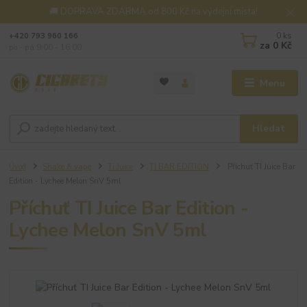
🚚 DOPRAVA ZDARMA od 800 Kč na výdejní místa!
0
ks
+420 793 960 166
za
0 Kč
po - pá 9:00 - 16:00
Menu
Hledat
Úvod
Shake & vape
Ti Juice
TI BAR EDITION
Příchuť TI Juice Bar
Edition - Lychee Melon SnV 5ml
Příchuť TI Juice Bar Edition -
Lychee Melon SnV 5ml