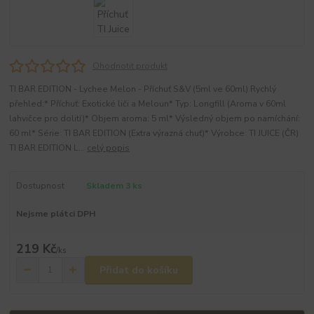
Ohodnotit produkt
TI BAR EDITION - Lychee Melon - Příchuť S&V (5ml ve 60ml) Rychlý
přehled:* Příchuť: Exotické liči a Meloun* Typ: Longfill (Aroma v 60ml
lahvičce pro dolití)* Objem aroma: 5 ml* Výsledný objem po namíchání:
60 ml* Série: TI BAR EDITION (Extra výrazná chuť)* Výrobce: TI JUICE (ČR)
TI BAR EDITION L...
celý popis
Dostupnost
Skladem 3 ks
Nejsme plátci DPH
219 Kč
/
ks
Přidat do košíku