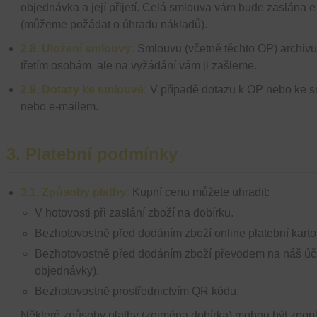
objednávka a její přijetí. Celá smlouva vám bude zaslána 
(můžeme požádat o úhradu nákladů).
2.8. Uložení smlouvy:
Smlouvu (včetně těchto OP) archivu
třetím osobám, ale na vyžádání vám ji zašleme.
2.9. Dotazy ke smlouvě:
V případě dotazu k OP nebo ke sm
nebo e-mailem.
3. Platební podmínky
3.1. Způsoby platby:
Kupní cenu můžete uhradit:
V hotovosti při zaslání zboží na dobírku.
Bezhotovostně před dodáním zboží online platební karto
Bezhotovostně před dodáním zboží převodem na náš úče
objednávky).
Bezhotovostně prostřednictvím QR kódu.
Některé způsoby platby (zejména dobírka) mohou být zpopl