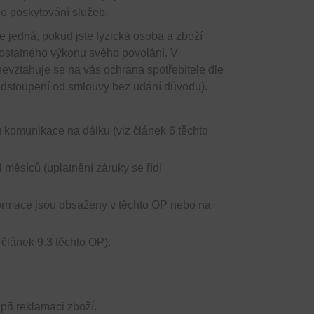
o poskytování služeb.
 jedná, pokud jste fyzická osoba a zboží
ostatného výkonu svého povolání. V
evztahuje se na vás ochrana spotřebitele dle
odstoupení od smlouvy bez udání důvodu).
 komunikace na dálku (viz článek 6 těchto
 měsíců (uplatnění záruky se řídí
formace jsou obsaženy v těchto OP nebo na
článek 9.3 těchto OP).
při reklamaci zboží.