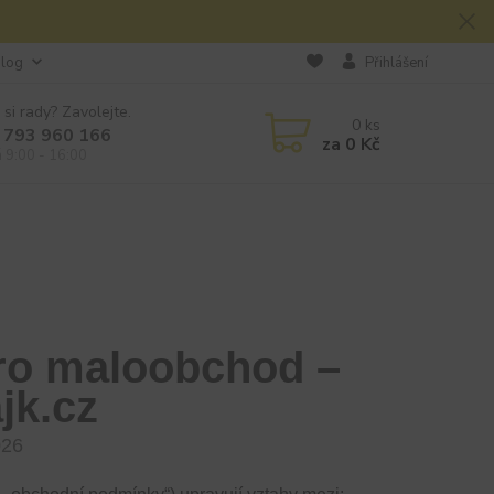
log
Přihlášení
 si rady? Zavolejte.
0
ks
 793 960 166
za
0 Kč
á 9:00 - 16:00
ro maloobchod –
jk.cz
026