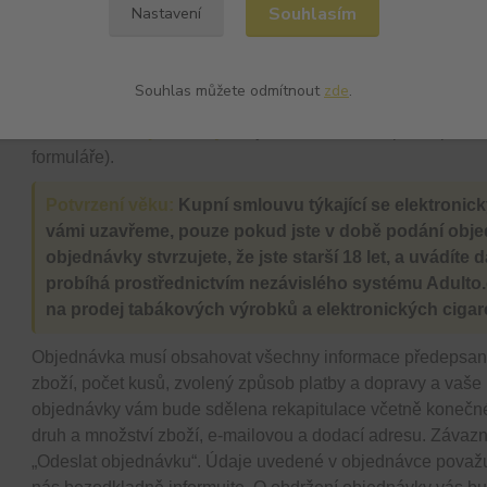
Souhlasím
Nastavení
2.1. Uzavření smlouvy:
Seznam zboží na webovém rozhraní
o náš návrh na uzavření smlouvy. Pro uzavření smlouvy je 
došlo k jejímu přijetí z naší strany. Nabídky označené jako
Souhlas můžete odmítnout
zde
.
skončení nabídky.
2.2. Podání objednávky:
Objednávku můžete podat prostř
formuláře).
Potvrzení věku:
Kupní smlouvu týkající se elektronick
vámi uzavřeme, pouze pokud jste v době podání objedn
objednávky stvrzujete, že jste starší 18 let, a uvádít
probíhá prostřednictvím nezávislého systému Adulto
na prodej tabákových výrobků a elektronických cigare
Objednávka musí obsahovat všechny informace předepsané
zboží, počet kusů, zvolený způsob platby a dopravy a vaš
objednávky vám bude sdělena rekapitulace včetně konečn
druh a množství zboží, e-mailovou a dodací adresu. Závazn
„Odeslat objednávku“. Údaje uvedené v objednávce považu