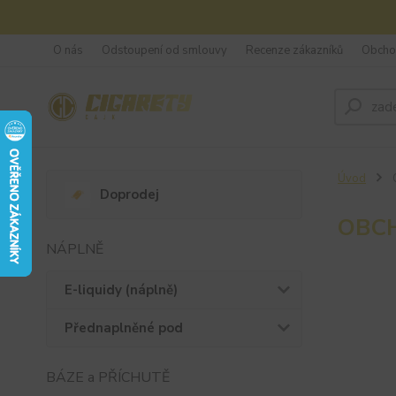
O nás
Odstoupení od smlouvy
Recenze zákazníků
Obcho
Úvod
Doprodej
OBC
NÁPLNĚ
E-liquidy (náplně)
Přednaplněné pod
BÁZE a PŘÍCHUTĚ