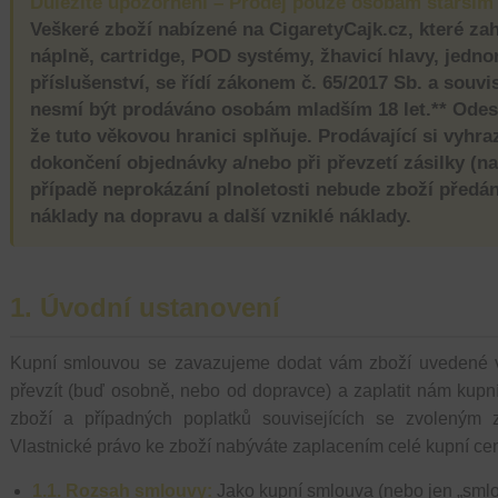
Důležité upozornění – Prodej pouze osobám starším 
Veškeré zboží nabízené na CigaretyCajk.cz, které zahr
náplně, cartridge, POD systémy, žhavicí hlavy, jednor
příslušenství, se řídí zákonem
č. 65/2017 Sb
. a souvi
nesmí být prodáváno osobám mladším 18 let.** Odesl
že tuto věkovou hranici splňuje. Prodávající si vyhra
dokončení objednávky a/nebo při převzetí zásilky (na
případě neprokázání plnoletosti nebude zboží předá
náklady na dopravu a další vzniklé náklady.
1. Úvodní ustanovení
Kupní smlouvou se zavazujeme dodat vám zboží uvedené v 
převzít (buď osobně, nebo od dopravce) a zaplatit nám kup
zboží a případných poplatků souvisejících se zvoleným
Vlastnické právo ke zboží nabýváte zaplacením celé kupní cen
1.1. Rozsah smlouvy:
Jako kupní smlouva (nebo jen „smlo