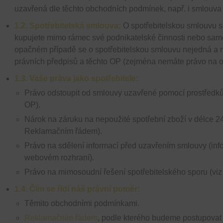
uzavřená dle těchto obchodních podmínek, např. i smlouva 
1.2. Spotřebitelská smlouva:
O spotřebitelskou smlouvu se
kupujete mimo rámec své podnikatelské činnosti nebo sam
opačném případě se o spotřebitelskou smlouvu nejedná a n
právních předpisů a těchto OP (zejména nemáte právo na 
1.3. Vaše práva jako spotřebitele:
Právo odstoupit od smlouvy uzavřené pomocí prostředků
OP).
Nárok na záruku na nepoužité spotřební zboží v délce 24
Reklamačním řádem).
Právo na sdělení informací před uzavřením smlouvy (in
webovém rozhraní).
Právo na mimosoudní řešení spotřebitelského sporu (viz 
1.4. Čím se řídí náš právní poměr:
Těmito obchodními podmínkami.
Reklamačním řádem
, podle kterého budeme postupovat 