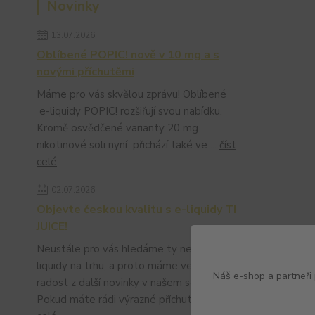
Novinky
13.07.2026
Oblíbené POPIC! nově v 10 mg a s
novými příchutěmi
Máme pro vás skvělou zprávu! Oblíbené
e-liquidy POPIC! rozšiřují svou nabídku.
Kromě osvědčené varianty 20 mg
nikotinové soli nyní přichází také ve ...
číst
celé
02.07.2026
Objevte českou kvalitu s e-liquidy TI
JUICE!
Neustále pro vás hledáme ty nejlepší e-
liquidy na trhu, a proto máme velkou
Náš e-shop a partneři
radost z další novinky v našem sortimentu.
Pokud máte rádi výrazné příchut...
číst