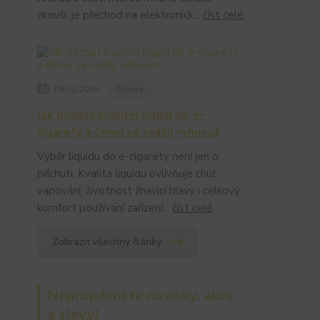
zkouší, je přechod na elektronick...
číst celé
09.02.2026
Články
Jak poznat kvalitní liquid do e-
cigarety a čemu se raději vyhnout
Výběr liquidu do e-cigarety není jen o
příchuti. Kvalita liquidu ovlivňuje chuť
vapování, životnost žhavicí hlavy i celkový
komfort používání zařízení...
číst celé
Zobrazit všechny články
Nepropásněte novinky, akce
a slevy!