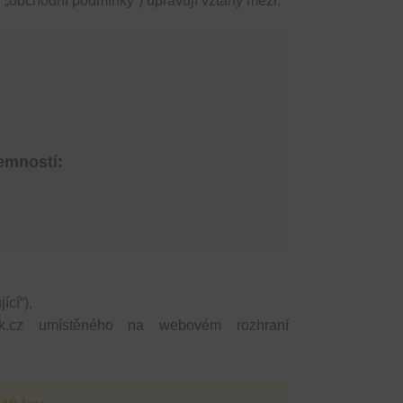
„obchodní podmínky“) upravují vztahy mezi:
semností:
ící“),
ajk.cz umístěného na webovém rozhraní