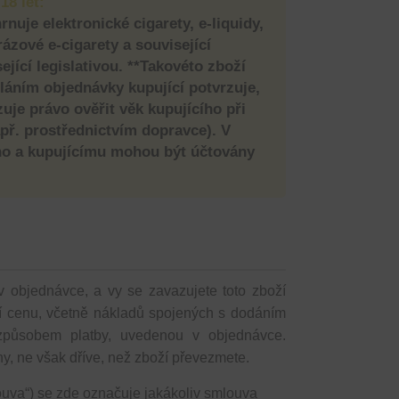
18 let:
nuje elektronické cigarety, e-liquidy,
ázové e-cigarety a související
sející legislativou. **Takovéto zboží
áním objednávky kupující potvrzuje,
zuje právo ověřit věk kupujícího při
př. prostřednictvím dopravce). V
no a kupujícímu mohou být účtovány
objednávce, a vy se zavazujete toto zboží
ní cenu, včetně nákladů spojených s dodáním
 způsobem platby, uvedenou v objednávce.
y, ne však dříve, než zboží převezmete.
uva“) se zde označuje jakákoliv smlouva