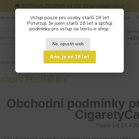
🚚 DOPRAVA ZDARMA od 800 Kč na výdejní místa!
Vstup pouze pro osoby starší 18 let
dní podmínky
Kontakty
Často kladené otázky (FAQ)
Reklamace
B
Potvrzuji, že jsem starší 18 let a splňuji
podmínky pro vstup na tento e-shop.
Nevíte
Hledat
+420
Ne, opustit web
po - p
Ano, je mi 18 let
Obchodní podmínky
HODNÍ PODMÍNKY
Obchodní podmínky p
CigaretyCa
Platné od 23.4.2