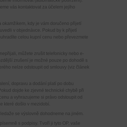
deme informovat (automatické potvrzení).
eme vás kontaktovat za účelem jejího
 okamžikem, kdy je vám doručeno přijetí
uvedli v objednávce. Pokud by k přijetí
uhradíte celou kupní cenu nebo převezmete
přijali, můžete zrušit telefonicky nebo e-
ozdější zrušení je možné pouze po dohodě s
erého nelze odstoupit od smlouvy (viz článek
ení, dopravu a dodání platí po dobu
okud dojde ke zjevné technické chybě při
cenu a vyhrazujeme si právo odstoupit od
 které došlo v mezidobí.
, ledaže se výslovně dohodneme na jiném.
ísemně s podpisy. Tvoří ji tyto OP, vaše