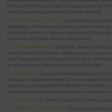
nás bezodkladně informujte. O obdržení objednávky vás bu
Pokud budeme mít pochybnosti o pravosti objednávky, můž
ověření. Neověřenou objednávku můžeme odmítnout.
2.3. Kdy je smlouva uzavřena:
Kupní smlouva je uzavřena
objednávky z naší strany na e-mailovou adresu, kterou jste 
objednávky nedošlo, je smlouva uzavřena okamžikem, kdy 
objednané zboží (podle toho, co nastane dříve).
2.4. Zrušení objednávky:
Objednávku, kterou jsme dosud ne
mailem. Všechny námi přijaté objednávky jsou závazné. P
námi. Pokud je takto zrušena objednávka zboží, ohledně kt
6), máme nárok na náhradu již vynaložených nákladů.
2.5. Změna ceny:
Ceny prezentovaného zboží a ceny za bal
zobrazení na webovém rozhraní. Slevy nelze kombinovat. P
uvedení ceny, nejsme povinni dodat zboží za tuto chybnou 
smlouvy. Na odeslané objednávky nemá vliv změna ceny, ke
2.6. Jazyk smlouvy:
Smlouvu lze uzavřít v českém jazyce
2.7. Smlouva v textové podobě:
Smlouva není uzavírána p