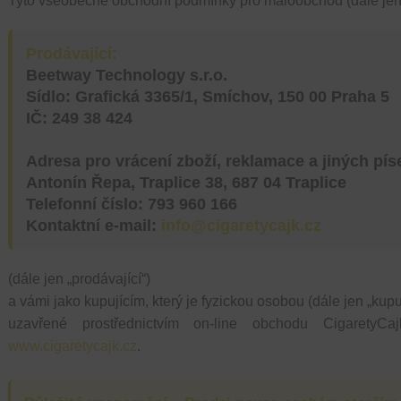
Tyto všeobecné obchodní podmínky pro maloobchod (dále jen 
Prodávající:
Beetway Technology s.r.o.
Sídlo: Grafická 3365/1, Smíchov, 150 00 Praha 5
IČ: 249 38 424
Adresa pro
vrácení zboží, reklamace a jiných pí
Antonín Řepa, Traplice 38, 687 04 Traplice
Telefonní číslo: 793 960 166
Kontaktní e-mail:
info@cigaretycajk.cz
(dále jen „prodávající“)
a vámi jako kupujícím, který je fyzickou osobou (dále jen „kupuj
uzavřené prostřednictvím on-line obchodu CigaretyC
www.cigaretycajk.cz
.