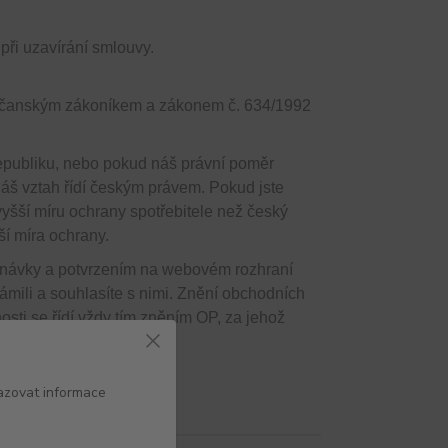
ři uzavírání smlouvy.
občanským zákoníkem a zákonem č. 634/1992
epubliku, nebo pokud náš právní poměr
náš vztah řídí českým právem. Pokud jste
vyšší míru ochrany spotřebitele než český
ší míra ochrany.
návky a potvrzením na webovém rozhraní
ámili a souhlasíte s nimi. Znění obchodních
ti se řídí vždy tím zněním OP, za jehož
azovat informace