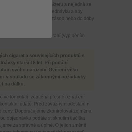
 je informativního charakteru a nejedná se
nutné, abyste odeslali objednávku a aby
 „akční“ platí do vyprodání zásob nebo do doby
ednictvím webového rozhraní (vyplněním
ých cigaret a souvisejících produktů s
ávky starší 18 let. Při podání
e datum svého narození.
Ověření věku
.cz v souladu se zákonnými požadavky
t na dálku.
 ve formuláři, zejména přesné označení
e kontaktní údaje. Před závazným odesláním
é ceny. Doporučujeme zkontrolovat zejména
ou objednávku podáte stisknutím tlačítka
jeme za správné a úplné. O jejich změně