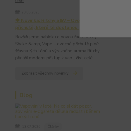
celé
20.06.2025
🍓 Novinka: Ritchy S&V – Ovocné
příchutě, které tě dostanou!
Rozšiřujeme nabídku o novou řadu Ritchy
Shake &amp; Vape – ovocné příchutě plné
šťavnatých tónů a výrazného aroma.Ritchy
přináší moderní přístup k vap...
číst celé
Zobrazit všechny novinky
Blog
13.07.2026
Články