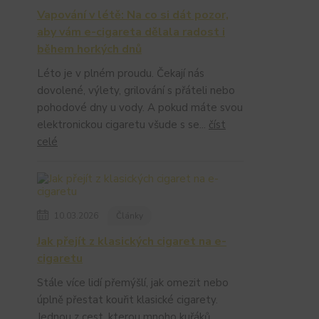
Vapování v létě: Na co si dát pozor,
aby vám e-cigareta dělala radost i
během horkých dnů
Léto je v plném proudu. Čekají nás
dovolené, výlety, grilování s přáteli nebo
pohodové dny u vody. A pokud máte svou
elektronickou cigaretu všude s se...
číst
celé
10.03.2026
Články
Jak přejít z klasických cigaret na e-
cigaretu
Stále více lidí přemýšlí, jak omezit nebo
úplně přestat kouřit klasické cigarety.
Jednou z cest, kterou mnoho kuřáků