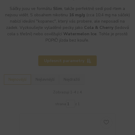
Sáčky jsou ve formátu
Slim
, takže perfektně sedí pod rtem a
nejsou vidět. S obsahem nikotinu
16 mg/g
(cca 10,4 mg na sáček)
nabízí ideální "kopanec", který vás probere, ale neposadí na
zadek. Vyzkoušejte vyladěné pecky jako
Cola & Cherry
(ledová
cola s třešní) nebo osvěžující
Watermelon Ice
. Tohle je prostě
POPIČ! jízda bez kouře.
Upřesnit parametry
Nejnovější
Nejlevnější
Nejdražší
Zobrazuji 1-4 z 4
strana
z 1