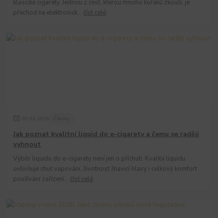
klasické cigarety. Jednou z cest, kterou mnoho kuřáků zkouší, je
přechod na elektronick...
číst celé
09
.
02
.
2026
Články
Jak poznat kvalitní liquid do e-cigarety a čemu se raději
vyhnout
Výběr liquidu do e-cigarety není jen o příchuti. Kvalita liquidu
ovlivňuje chuť vapování, životnost žhavicí hlavy i celkový komfort
používání zařízení...
číst celé