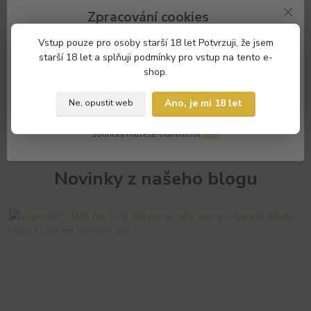
Doprava ZDARMA!
Zpracování cookies
od 800,- Kč DORUČENÍ 1 až 3 dny
Náš e-shop a partneři potřebují Váš
souhlas
s použitím souborů
Vstup pouze pro osoby starší 18 let Potvrzuji, že jsem
Zákaznický servis
cookies, aby Vám mohli zobrazovat informace týkající se Vašich
starší 18 let a splňuji podmínky pro vstup na tento e-
+420 793 960 166
zájmů.
shop.
Souhlasím
Nastavení
💎 VIP CLUB CIGARETYCAJK
Ano, je mi 18 let
Ne, opustit web
SLEVY AŽ 10%
Souhlas můžete odmítnout
zde
.
Novinky z našeho blogu