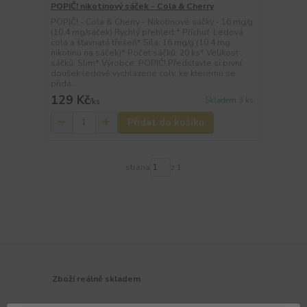
POPIČ! nikotinový sáček - Cola & Cherry
POPIČ! - Cola & Cherry - Nikotinové sáčky - 16 mg/g
(10,4 mg/sáček) Rychlý přehled:* Příchuť: Ledová
cola a šťavnatá třešeň* Síla: 16 mg/g (10,4 mg
nikotinu na sáček)* Počet sáčků: 20 ks* Velikost
sáčků: Slim* Výrobce: POPIČ! Představte si první
doušek ledově vychlazené coly, ke kterému se
přidá...
129 Kč
Skladem 3 ks
/
ks
Přidat do košíku
strana
z 1
Zboží reálně skladem