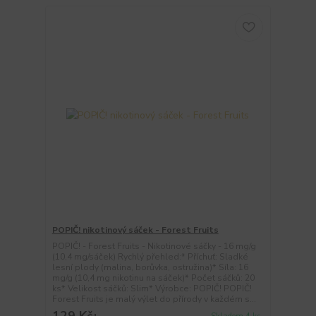
POPIČ! nikotinový sáček - Forest Fruits
POPIČ! - Forest Fruits - Nikotinové sáčky - 16 mg/g
(10,4 mg/sáček) Rychlý přehled:* Příchuť: Sladké
lesní plody (malina, borůvka, ostružina)* Síla: 16
mg/g (10,4 mg nikotinu na sáček)* Počet sáčků: 20
ks* Velikost sáčků: Slim* Výrobce: POPIČ! POPIČ!
Forest Fruits je malý výlet do přírody v každém s...
129 Kč