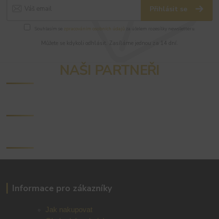
Přihlásit se
Souhlasím se
zpracováním osobních údajů
za účelem rozesílky newsletteru.
Můžete se kdykoli odhlásit. Zasíláme jednou za 14 dní.
NAŠI PARTNEŘI
Informace pro zákazníky
Jak nakupovat