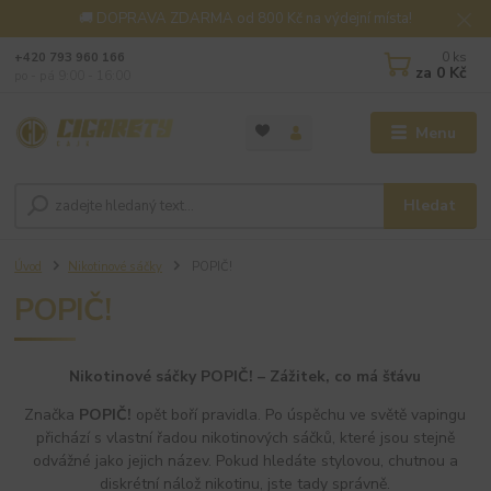
🚚 DOPRAVA ZDARMA od 800 Kč na výdejní místa!
0
ks
+420 793 960 166
za
0 Kč
po - pá 9:00 - 16:00
Menu
Hledat
Úvod
Nikotinové sáčky
POPIČ!
POPIČ!
Nikotinové sáčky POPIČ! – Zážitek, co má šťávu
Značka
POPIČ!
opět boří pravidla. Po úspěchu ve světě vapingu
přichází s vlastní řadou nikotinových sáčků, které jsou stejně
odvážné jako jejich název. Pokud hledáte stylovou, chutnou a
diskrétní nálož nikotinu, jste tady správně.