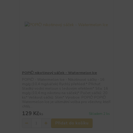
POPIČ! nikotinový sáček - Watermelon Ice
POPIČ! - Watermelon Ice - Nikotinové sáčky - 16
mg/g (10,4 mg/sáček) Rychlý přehled:* Příchuť:
Sladký vodní meloun s ledovým efektem* Síla: 16
mg/g (10,4 mg nikotinu na sáček)* Počet sáčků: 20
ks* Velikost sáčků: Slim* Výrobce: POPIČ! POPIČ!
Watermelon Ice je ultimátní volba pro všechny, kteří
chtěj...
129 Kč
Skladem 2 ks
/
ks
Přidat do košíku