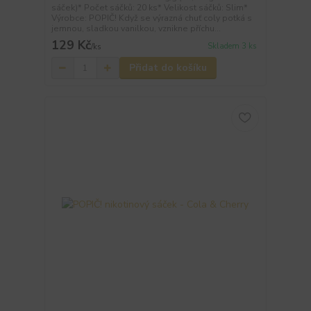
sáček)* Počet sáčků: 20 ks* Velikost sáčků: Slim*
Výrobce: POPIČ! Když se výrazná chuť coly potká s
jemnou, sladkou vanilkou, vznikne příchu...
129 Kč
Skladem 3 ks
/
ks
Přidat do košíku