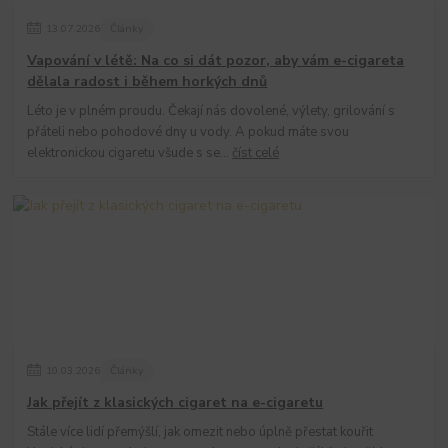
13
.
07
.
2026
Články
Vapování v létě: Na co si dát pozor, aby vám e-cigareta
dělala radost i během horkých dnů
Léto je v plném proudu. Čekají nás dovolené, výlety, grilování s
přáteli nebo pohodové dny u vody. A pokud máte svou
elektronickou cigaretu všude s se...
číst celé
10
.
03
.
2026
Články
Jak přejít z klasických cigaret na e-cigaretu
Stále více lidí přemýšlí, jak omezit nebo úplně přestat kouřit