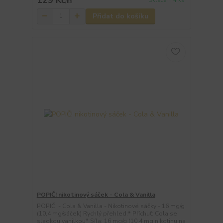
Skladem 4 ks
/
ks
Přidat do košíku
POPIČ! nikotinový sáček - Cola & Vanilla
POPIČ! - Cola & Vanilla - Nikotinové sáčky - 16 mg/g
(10,4 mg/sáček) Rychlý přehled:* Příchuť: Cola se
sladkou vanilkou* Síla: 16 mg/g (10,4 mg nikotinu na