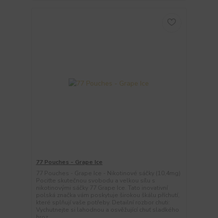
77 Pouches - Grape Ice
77 Pouches - Grape Ice - Nikotinové sáčky (10,4mg)
Pociťte skutečnou svobodu a velkou sílu s
nikotinovými sáčky 77 Grape Ice. Tato inovativní
polská značka vám poskytuje širokou škálu příchutí,
které splňují vaše potřeby. Detailní rozbor chuti:
Vychutnejte si lahodnou a osvěžující chuť sladkého
hroz...