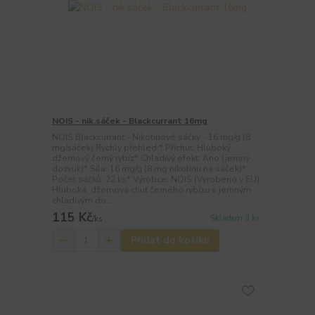
NOIS - nik.sáček - Blackcurrant 16mg
NOIS Blackcurrant - Nikotinové sáčky - 16 mg/g (8
mg/sáček) Rychlý přehled:* Příchuť: Hluboký,
džemový černý rybíz* Chladivý efekt: Ano (jemný
dozvuk)* Síla: 16 mg/g (8 mg nikotinu na sáček)*
Počet sáčků: 22 ks* Výrobce: NOIS (Vyrobeno v EU)
Hluboká, džemová chuť černého rybízu s jemným
chladivým do...
115 Kč
Skladem 3 ks
/
ks
Přidat do košíku