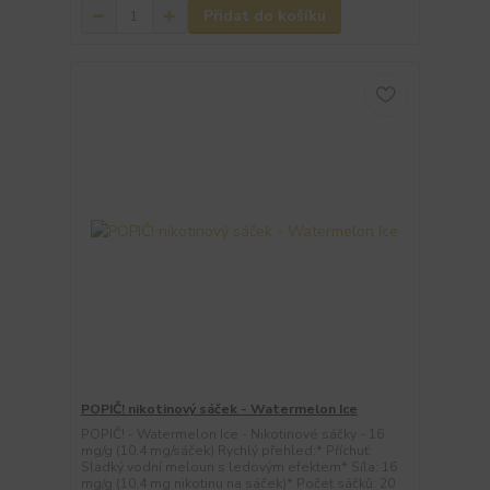
Přidat do košíku
POPIČ! nikotinový sáček - Watermelon Ice
POPIČ! - Watermelon Ice - Nikotinové sáčky - 16
mg/g (10,4 mg/sáček) Rychlý přehled:* Příchuť:
Sladký vodní meloun s ledovým efektem* Síla: 16
mg/g (10,4 mg nikotinu na sáček)* Počet sáčků: 20