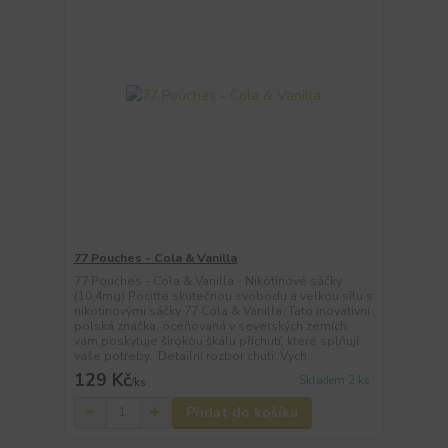
77 Pouches - Cola & Vanilla
77 Pouches - Cola & Vanilla - Nikotinové sáčky
(10,4mg) Pociťte skutečnou svobodu a velkou sílu s
nikotinovými sáčky 77 Cola & Vanilla. Tato inovativní
polská značka, oceňovaná v severských zemích,
vám poskytuje širokou škálu příchutí, které splňují
vaše potřeby. Detailní rozbor chuti: Vych...
129 Kč
Skladem 2 ks
/
ks
Přidat do košíku