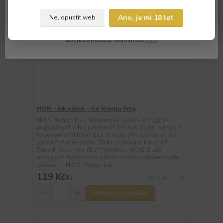
Souhlasím
Nastavení
Ano, je mi 18 let
Ne, opustit web
Souhlas můžete odmítnout
zde
.
NOIS - nik.sáček - Ice Mango 8mg
NOIS Mango Ice - Nikotinové sáčky - 8 mg/g (4
mg/sáček) Rychlý přehled:* Příchuť: Zralé mango s
ledovým efektem* Síla: 8 mg/g (4 mg nikotinu na
sáček)* Počet sáčků: 30 ks (Výhodné balení)*
Původ: Estonsko (EU)* Výrobce: NOIS Zralá
mangová sladkost obalená osvěžujícím ledovým
závanem. NOIS Mango Ice ...
119 Kč
Skladem 1 ks
/
ks
Přidat do košíku