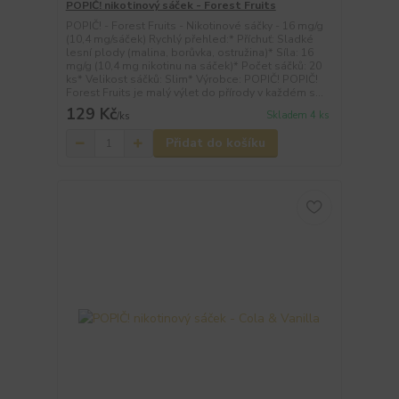
POPIČ! nikotinový sáček - Forest Fruits
POPIČ! - Forest Fruits - Nikotinové sáčky - 16 mg/g
(10,4 mg/sáček) Rychlý přehled:* Příchuť: Sladké
lesní plody (malina, borůvka, ostružina)* Síla: 16
mg/g (10,4 mg nikotinu na sáček)* Počet sáčků: 20
ks* Velikost sáčků: Slim* Výrobce: POPIČ! POPIČ!
Forest Fruits je malý výlet do přírody v každém s...
129 Kč
Skladem 4 ks
/
ks
Přidat do košíku