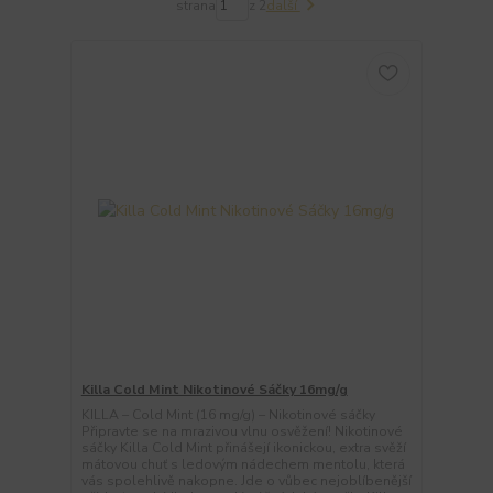
strana
z 2
další
Killa Cold Mint Nikotinové Sáčky 16mg/g
KILLA – Cold Mint (16 mg/g) – Nikotinové sáčky
Připravte se na mrazivou vlnu osvěžení! Nikotinové
sáčky Killa Cold Mint přinášejí ikonickou, extra svěží
mátovou chuť s ledovým nádechem mentolu, která
vás spolehlivě nakopne. Jde o vůbec nejoblíbenější