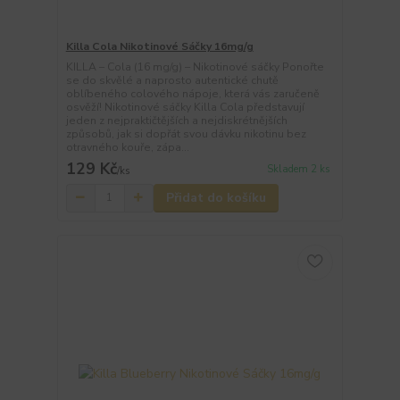
Killa Cola Nikotinové Sáčky 16mg/g
KILLA – Cola (16 mg/g) – Nikotinové sáčky Ponořte
se do skvělé a naprosto autentické chutě
oblíbeného colového nápoje, která vás zaručeně
osvěží! Nikotinové sáčky Killa Cola představují
jeden z nejpraktičtějších a nejdiskrétnějších
způsobů, jak si dopřát svou dávku nikotinu bez
otravného kouře, zápa...
129 Kč
Skladem 2 ks
/
ks
Přidat do košíku