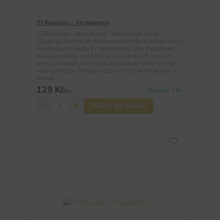
77 Pouches - Strawberry
77 Pouches - Strawberry - Nikotinové sáčky
(10,4mg) Pociťte skutečnou svobodu a velkou sílu s
nikotinovými sáčky 77 Strawberry. Tato inovativní
polská značka, oceňovaná v severských zemích,
vám poskytuje širokou škálu příchutí, které splňují
vaše potřeby. Detailní rozbor chuti: Vychutnejte si
lahod...
129 Kč
Skladem 2 ks
/
ks
Přidat do košíku