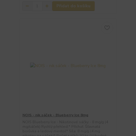
Přidat do košíku
NOIS - nik.sáček - Blueberry Ice 8mg
NOIS Blueberry Ice - Nikotinové sáčky - 8 mg/g (4
mg/sáček) Rychlý přehled:* Příchuť: Šťavnatá
borůvka a ledový mentol* Síla: 8 mg/g (4 mg
nikotinu na sáček)* Počet sáčků: 30 ks (Výhodné