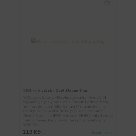
NOIS - nik.sáček - Cool Strong 8mg
NOIS Cool Strong - Nikotinové sáčky - 8 mg/g (4
mg/sáček) Rychlý přehled:* Příchuť: Ledová máta
(jemná intenzita)* Síla: 8 mg/g (4 mg nikotinu na
sáček)* Počet sáčků: 30 ks (Výhodné balení)*
Původ: Estonsko (EU)* Výrobce: NOIS Lehký, ledově
mátový závan, který osvěží bez přílišné intenzity.
NOIS Coo...
119 Kč
Skladem 2 ks
/
ks