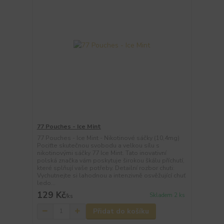
77 Pouches - Ice Mint
77 Pouches - Ice Mint - Nikotinové sáčky (10,4mg)
Pociťte skutečnou svobodu a velkou sílu s
nikotinovými sáčky 77 Ice Mint. Tato inovativní
polská značka vám poskytuje širokou škálu příchutí,
které splňují vaše potřeby. Detailní rozbor chuti:
Vychutnejte si lahodnou a intenzivně osvěžující chuť
ledo...
129 Kč
Skladem 2 ks
/
ks
Přidat do košíku