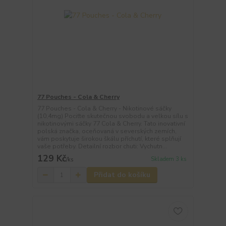
77 Pouches - Cola & Cherry
77 Pouches - Cola & Cherry - Nikotinové sáčky
(10,4mg) Pociťte skutečnou svobodu a velkou sílu s
nikotinovými sáčky 77 Cola & Cherry. Tato inovativní
polská značka, oceňovaná v severských zemích,
vám poskytuje širokou škálu příchutí, které splňují
vaše potřeby. Detailní rozbor chuti: Vychutn...
129 Kč
Skladem 3 ks
/
ks
Přidat do košíku