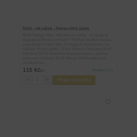
NOIS - nik.sáček - Mango Mint 12mg
NOIS Mango Mint - Nikotinové sáčky - 12 mg/g (6
mg/sáček) Rychlý přehled:* Příchuť: Sladké mango
a osvěžující máta* Síla: 12 mg/g (6 mg nikotinu na
sáček)* Počet sáčků: 22 ks* Původ: Estonsko (EU)*
Výrobce: NOIS Slunečný mangový twist s jasnou
mátovou svěžestí. NOIS Mango Mint kombinuje
sladkost tro...
115 Kč
Skladem 2 ks
/
ks
Přidat do košíku