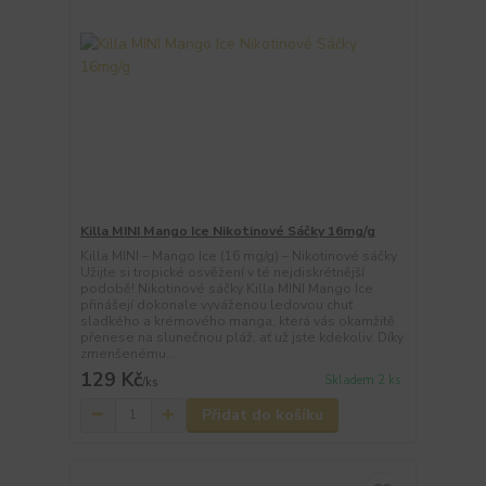
Killa MINI Mango Ice Nikotinové Sáčky 16mg/g
Killa MINI – Mango Ice (16 mg/g) – Nikotinové sáčky
Užijte si tropické osvěžení v té nejdiskrétnější
podobě! Nikotinové sáčky Killa MINI Mango Ice
přinášejí dokonale vyváženou ledovou chuť
sladkého a krémového manga, která vás okamžitě
přenese na slunečnou pláž, ať už jste kdekoliv. Díky
zmenšenému...
129 Kč
Skladem 2 ks
/
ks
Přidat do košíku