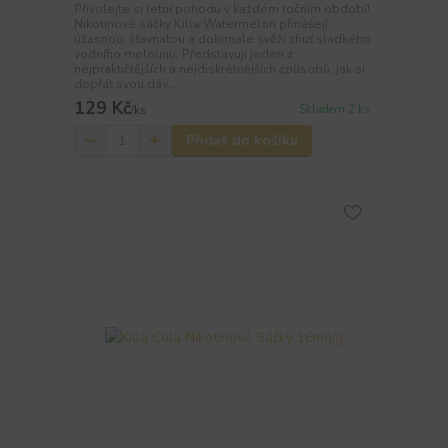
Přivolejte si letní pohodu v každém ročním období!
Nikotinové sáčky Killa Watermelon přinášejí
úžasnou, šťavnatou a dokonale svěží chuť sladkého
vodního melounu. Představují jeden z
nejpraktičtějších a nejdiskrétnějších způsobů, jak si
dopřát svou dáv...
129 Kč
Skladem 2 ks
/
ks
Přidat do košíku