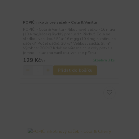
POPIČ! nikotinový sáček - Cola & Vanilla
POPIČ! - Cola & Vanilla - Nikotinové sáčky - 16 mg/g
(10,4 mg/sáček) Rychlý přehled:* Příchuť: Cola se
sladkou vanilkou* Síla: 16 mg/g (10,4 mg nikotinu na
sáček)* Počet sáčků: 20 ks* Velikost sáčků: Slim*
Výrobce: POPIČ! Když se výrazná chuť coly potká s
jemnou, sladkou vanilkou, vznikne příchu...
129 Kč
Skladem 3 ks
/
ks
Přidat do košíku