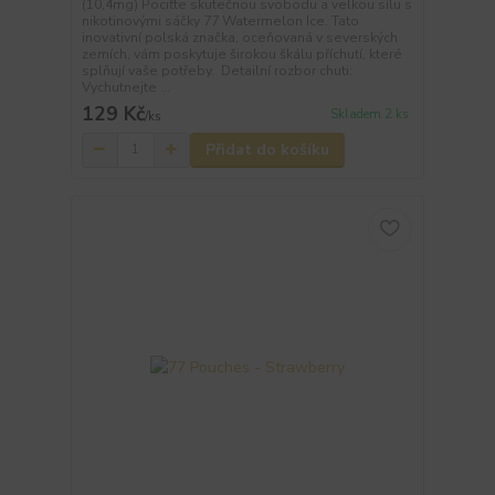
(10,4mg) Pociťte skutečnou svobodu a velkou sílu s
nikotinovými sáčky 77 Watermelon Ice. Tato
inovativní polská značka, oceňovaná v severských
zemích, vám poskytuje širokou škálu příchutí, které
splňují vaše potřeby. Detailní rozbor chuti:
Vychutnejte ...
129 Kč
Skladem 2 ks
/
ks
Přidat do košíku