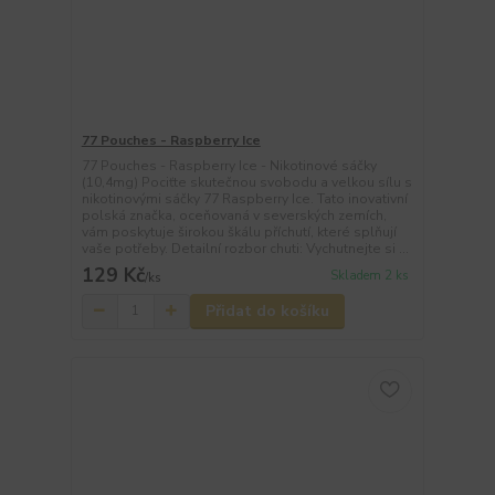
77 Pouches - Raspberry Ice
77 Pouches - Raspberry Ice - Nikotinové sáčky
(10,4mg) Pociťte skutečnou svobodu a velkou sílu s
nikotinovými sáčky 77 Raspberry Ice. Tato inovativní
polská značka, oceňovaná v severských zemích,
vám poskytuje širokou škálu příchutí, které splňují
vaše potřeby. Detailní rozbor chuti: Vychutnejte si ...
129 Kč
Skladem 2 ks
/
ks
Přidat do košíku