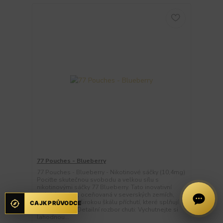
77 Pouches - Blueberry
77 Pouches - Blueberry - Nikotinové sáčky (10,4mg)
Pociťte skutečnou svobodu a velkou sílu s
nikotinovými sáčky 77 Blueberry. Tato inovativní
polská značka, oceňovaná v severských zemích,
vám poskytuje širokou škálu příchutí, které splňují
CAJK PRŮVODCE
vaše potřeby. Detailní rozbor chuti: Vychutnejte si
lahodnou...