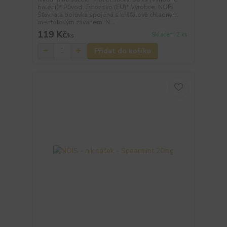
balení)* Původ: Estonsko (EU)* Výrobce: NOIS
Šťavnatá borůvka spojená s křišťálově chladným
mentolovým závanem. N...
119 Kč
Skladem 2 ks
/
ks
Přidat do košíku