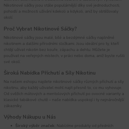
Nikotinové sáčky jsou stále populárnější díky své jednoduchosti,
pohodlí a možnosti užívání kdekoli a kdykoli, aniž by obtěžovaly
okolí.
Proč Vybrat Nikotinové Sáčky?
Nikotinové sáčky jsou malé, bílé a bezdýmné sáčky naplněné
nikotinem a dalšími přírodními složkami. Jsou ideální pro ty, kteří
chtějí užívat nikotin bez kouře, zápachu a dehtu. Můžete je
používat na veřejných místech, v práci nebo doma, aniž byste rušili
své okolí.
Široká Nabídka Příchutí a Síly Nikotinu
Na našem eshopu najdete nikotinové sáčky různých příchutí a síly
nikotinu, aby každý uživatel mohl najít přesně to, co mu vyhovuje.
Od svěžích mátových a mentolových příchutí po ovocné varianty a
klasické tabákové chutě – naše nabídka uspokojí i ty nejnáročnější
zákazníky.
Výhody Nákupu u Nás
Široký výběr značek:
Nabízíme produkty od předních