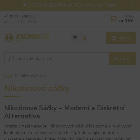
🚚 DOPRAVA ZDARMA od 800 Kč na výdejní místa!
0
ks
+420 793 960 166
za
0 Kč
po - pá 9:00 - 16:00
Menu
Hledat
Úvod
Nikotinové sáčky
Nikotinové sáčky
Nikotinové Sáčky – Moderní a Diskrétní
Alternativa
Vítejte v naší kategorii nikotinových sáčků! Nabízíme široký výběr
kvalitních nikotinových sáčků, které představují moderní a
diskrétní alternativu k tradičnímu kouření a tabákovým výrobkům.