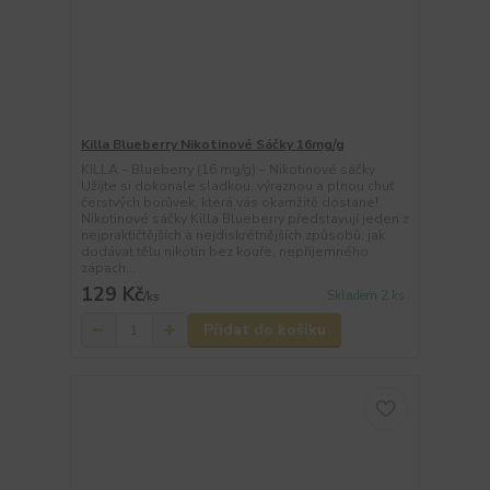
Killa Blueberry Nikotinové Sáčky 16mg/g
KILLA – Blueberry (16 mg/g) – Nikotinové sáčky
Užijte si dokonale sladkou, výraznou a plnou chuť
čerstvých borůvek, která vás okamžitě dostane!
Nikotinové sáčky Killa Blueberry představují jeden z
nejpraktičtějších a nejdiskrétnějších způsobů, jak
dodávat tělu nikotin bez kouře, nepříjemného
zápach...
129 Kč
Skladem 2 ks
/
ks
Přidat do košíku