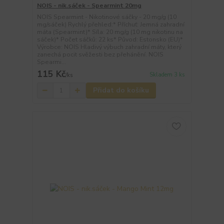
NOIS - nik.sáček - Spearmint 20mg
NOIS Spearmint - Nikotinové sáčky - 20 mg/g (10
mg/sáček) Rychlý přehled:* Příchuť: Jemná zahradní
máta (Spearmint)* Síla: 20 mg/g (10 mg nikotinu na
sáček)* Počet sáčků: 22 ks* Původ: Estonsko (EU)*
Výrobce: NOIS Hladivý výbuch zahradní máty, který
zanechá pocit svěžesti bez přehánění. NOIS
Spearmi...
115 Kč
Skladem 3 ks
/
ks
Přidat do košíku