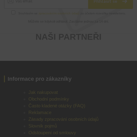
Přihlásit se
Souhlasím se
zpracováním osobních údajů
za účelem rozesílky newsletteru.
Můžete se kdykoli odhlásit. Zasíláme jednou za 14 dní.
NAŠI PARTNEŘI
Informace pro zákazníky
Jak nakupovat
Obchodní podmínky
Často kladené otázky (FAQ)
Reklamace
Zásady zpracování osobních údajů
Slovník pojmů
Odstoupení od smlouvy