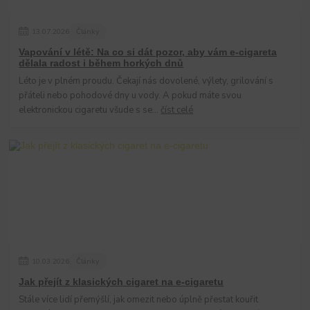
13
.
07
.
2026
Články
Vapování v létě: Na co si dát pozor, aby vám e-cigareta
dělala radost i během horkých dnů
Léto je v plném proudu. Čekají nás dovolené, výlety, grilování s
přáteli nebo pohodové dny u vody. A pokud máte svou
elektronickou cigaretu všude s se...
číst celé
10
.
03
.
2026
Články
Jak přejít z klasických cigaret na e-cigaretu
Stále více lidí přemýšlí, jak omezit nebo úplně přestat kouřit