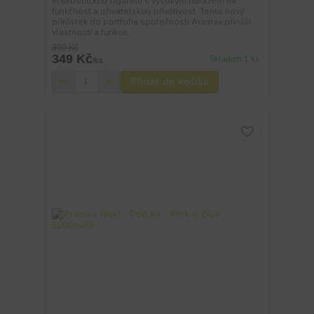
elektronickou cigaretu s vysokým důrazem na
funkčnost a uživatelskou přívětivost. Tento nový
přírůstek do portfolia společnosti Aramax přináší
vlastnosti a funkce, ...
399 Kč
349 Kč
Skladem 1 ks
/
ks
Přidat do košíku