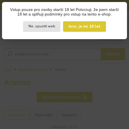
🚚 DOPRAVA ZDARMA od 800 Kč na výdejní místa!
Vstup pouze pro osoby starší 18 let Potvrzuji, že jsem starší
18 let a splňuji podmínky pro vstup na tento e-shop.
0
ks
+420 793 960 166
za
0 Kč
po - pá 9:00 - 16:00
Ano, je mi 18 let
Ne, opustit web
Menu
Hledat
Úvod
Elektronické cigarety
Aramax
Aramax
Upřesnit parametry
Nejnovější
Nejlevnější
Nejdražší
Zobrazuji 1-2 z 2