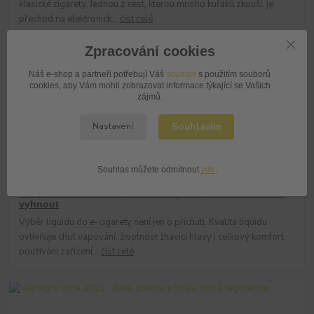
klasické cigarety. Jednou z cest, kterou mnoho kuřáků zkouší, je
přechod na elektronick...
číst celé
Zpracování cookies
Náš e-shop a partneři potřebují Váš
souhlas
s použitím souborů
cookies, aby Vám mohli zobrazovat informace týkající se Vašich
zájmů.
Souhlasím
Nastavení
Souhlas můžete odmítnout
zde
.
09
.
02
.
2026
Články
Jak poznat kvalitní liquid do e-cigarety a čemu se raději
vyhnout
Výběr liquidu do e-cigarety není jen o příchuti. Kvalita liquidu
ovlivňuje chuť vapování, životnost žhavicí hlavy i celkový komfort
používání zařízení...
číst celé