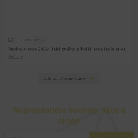
11
.
01
.
2026
Články
Vaping v roce 2026: Jaké změny přináší nová legislativa
číst celé
Zobrazit všechny články
Nepropásněte novinky, akce a
slevy!