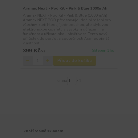
Aramax Next - Pod Kit - Pink & Blue 1000mAh
Aramax NEXT - Pod Kit - Pink & Blue (1000mAh)
Aramax NEXT POD představuje ideální řešení pro
všechny, kteří hledají jednoduchou, ale stylovou
elektronickou cigaretu s vysokým důrazem na
funkčnost a uživatelskou přívětivost. Tento nový
přírůstek do portfolia společnosti Aramax přináší
vlastnosti ...
399 Kč
Skladem 1 ks
/
ks
Přidat do košíku
strana
z 1
Zboží reálně skladem