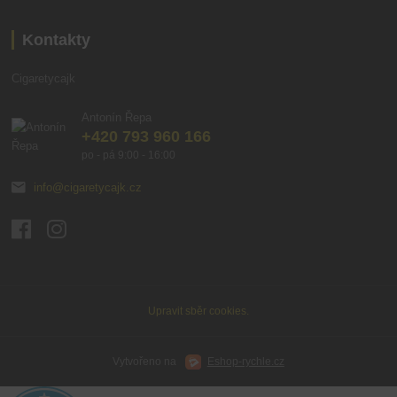
Kontakty
Cigaretycajk
Antonín Řepa
+420 793 960 166
po - pá 9:00 - 16:00
info@cigaretycajk.cz
Upravit sběr cookies.
Vytvořeno na
Eshop-rychle.cz