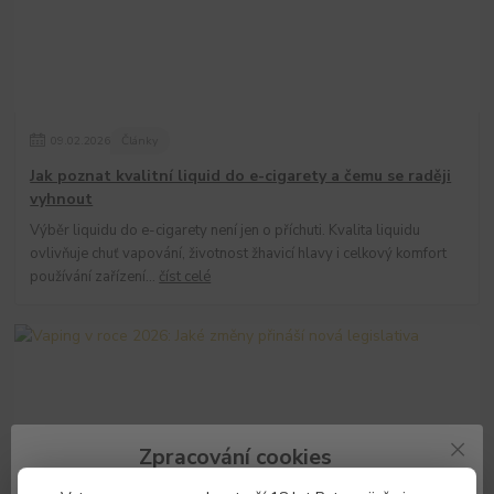
09
.
02
.
2026
Články
Jak poznat kvalitní liquid do e-cigarety a čemu se raději
vyhnout
Výběr liquidu do e-cigarety není jen o příchuti. Kvalita liquidu
ovlivňuje chuť vapování, životnost žhavicí hlavy i celkový komfort
používání zařízení...
číst celé
Zpracování cookies
Náš e-shop a partneři potřebují Váš
souhlas
s použitím souborů