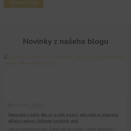
Obnovit heslo
Novinky z našeho blogu
13
.
07
.
2026
Články
Vapování v létě: Na co si dát pozor, aby vám e-cigareta
dělala radost i během horkých dnů
Léto je v plném proudu. Čekají nás dovolené, výlety, grilování s