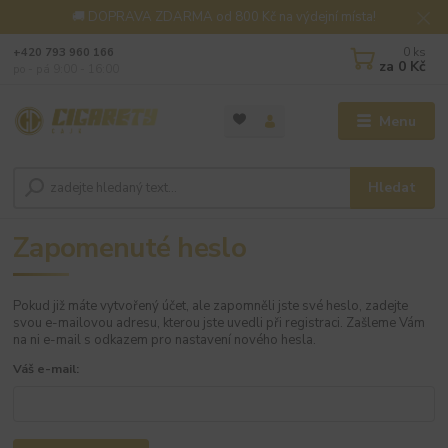
🚚 DOPRAVA ZDARMA od 800 Kč na výdejní místa!
0
ks
+420 793 960 166
za
0 Kč
po - pá 9:00 - 16:00
Menu
Hledat
Zapomenuté heslo
Pokud již máte vytvořený účet, ale zapomněli jste své heslo, zadejte
svou e-mailovou adresu, kterou jste uvedli při registraci. Zašleme Vám
na ni e-mail s odkazem pro nastavení nového hesla.
Váš e-mail: