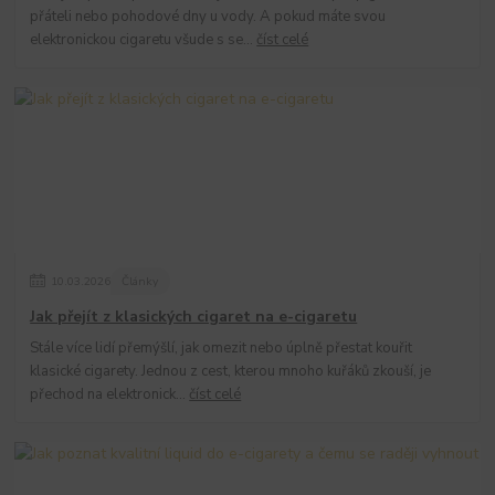
přáteli nebo pohodové dny u vody. A pokud máte svou
elektronickou cigaretu všude s se...
číst celé
10
.
03
.
2026
Články
Jak přejít z klasických cigaret na e-cigaretu
Stále více lidí přemýšlí, jak omezit nebo úplně přestat kouřit
klasické cigarety. Jednou z cest, kterou mnoho kuřáků zkouší, je
přechod na elektronick...
číst celé