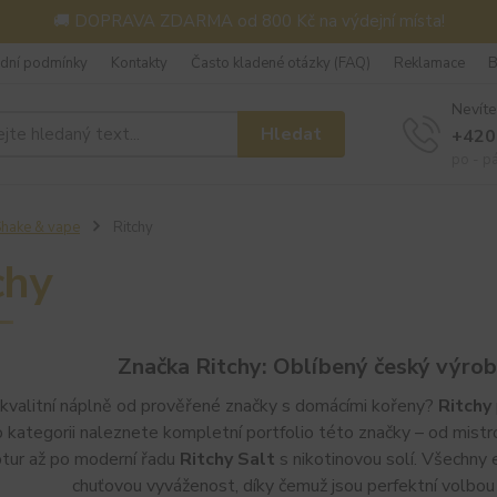
🚚 DOPRAVA ZDARMA od 800 Kč na výdejní místa!
dní podmínky
Kontakty
Často kladené otázky (FAQ)
Reklamace
B
Nevíte
Hledat
+420
po - p
hake & vape
Ritchy
chy
Značka Ritchy: Oblíbený český výrob
kvalitní náplně od prověřené značky s domácími kořeny?
Ritchy
 kategorii naleznete kompletní portfolio této značky – od mistr
ptur až po moderní řadu
Ritchy Salt
s nikotinovou solí. Všechny 
chuťovou vyváženost, díky čemuž jsou perfektní volbou 