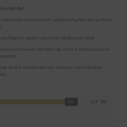
ačky Ritchy?
h surovinách a recepturách vyladěných přímo pro potřeby
ů.
osvěžujících variant i poctivých tabákových tónů.
pným uvolňováním nikotinu, tak verze s nikotinovou solí
zasycení.
uje skvělé zásobování vaty, bohatou chuť a dlouhou
lav.
Do
Kč