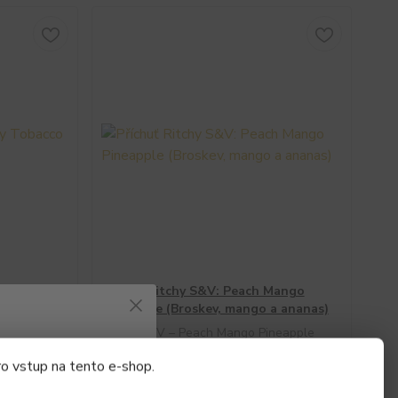
Tobacco
Příchuť Ritchy S&V: Peach Mango
Pineapple (Broskev, mango a ananas)
- 10ml
Ritchy S&V – Peach Mango Pineapple
azovat informace
ipravte své
(Broskev, mango a ananas) 10 ml
ý chuťový
Otevřete lahvičku a nechte se okamžitě
ro vstup na tento e-shop.
vé směsi
přenést do prosluněného tropického ráje!
lné relaxu.
Příchuť Peach Mango Pineapple z řady