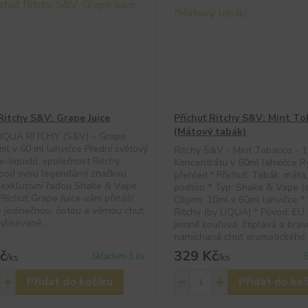
 Ritchy S&V: Grape Juice
Příchuť Ritchy S&V: Mint T
(Mátový tabák)
 LIQUA RITCHY (S&V) – Grape
 ml v 60 ml lahvičce Přední světový
Ritchy S&V - Mint Tobacco - 
e-liquidů, společnost Ritchy,
Koncentrátu v 60ml lahvičce R
 pod svou legendární značkou
přehled:* Příchuť: Tabák, máta
exkluzivní řadou Shake & Vape
podtón * Typ: Shake & Vape (
Příchuť Grape Juice vám přináší
Objem: 10ml v 60ml lahvičce *
 jedinečnou, čistou a věrnou chuť
Ritchy (by LIQUA) * Původ: EU
ylisované...
jemně kouřová, štiplavá a bra
namíchaná chuť aromatického 
č
329 Kč
Skladem 3 ks
/
ks
/
ks
Přidat do košíku
Přidat do ko