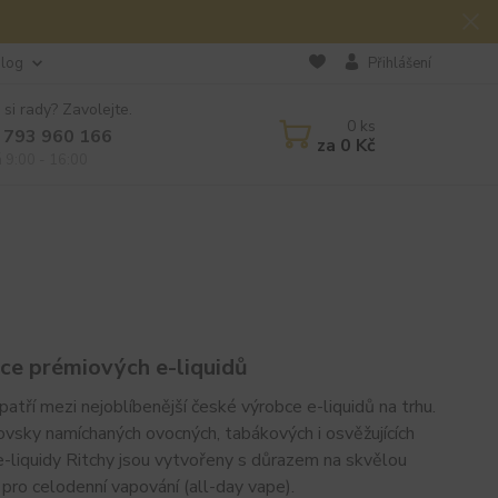
log
Přihlášení
 si rady? Zavolejte.
0
ks
 793 960 166
za
0 Kč
á 9:00 - 16:00
ce prémiových e-liquidů
patří mezi nejoblíbenější české výrobce e-liquidů na trhu.
ovsky namíchaných ovocných, tabákových i osvěžujících
e-liquidy Ritchy jsou vytvořeny s důrazem na skvělou
pro celodenní vapování (all-day vape).