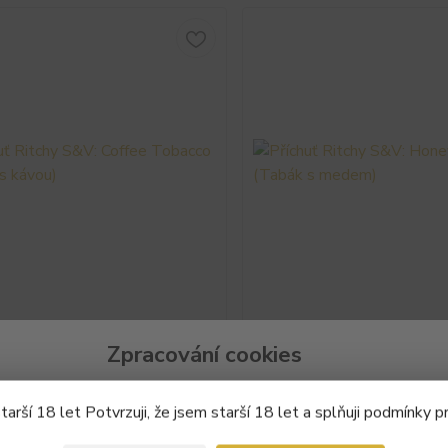
 Ritchy S&V: Coffee Tobacco
Příchuť Ritchy S&V: Honey 
s kávou)
(Tabák s medem)
Zpracování cookies
&V - Coffee Tobacco - 10ml
Ritchy S&V - Honey Tobacco 
 potřebují Váš
átu v 60ml lahvičce Rychlý
souhlas
s použitím souborů cookies, aby Vám mohli zobr
Koncentrátu v 60ml lahvičce Př
* Příchuť: Robustní káva, zemitý
chuťové pohárky na mimořádn
arší 18 let Potvrzuji, že jsem starší 18 let a splňuji podmínky p
týkající se Vašich zájmů.
Typ: Shake & Vape (aroma) *
požitek s chutí kvalitní tabáko
0ml v 60ml lahvičce * Výrobce:
bohaté na sladkost a na tóny p