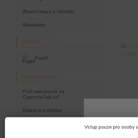
Žhavící hlavy a lahvičky
Skleněnky
PARFÉMY
Popič!
NEPŘEHLÉDNĚTE
Proč nakupovat na
CigaretyCajk.cz?
Příchuť
(Tabák 
Doprava a platba
Ritchy S
Náš e-shop a partneři
Koncentr
💎 VIP CLUB CIGARETYCAJK
přehled:
Vstup pouze pro osoby st
tabák * 
Kalkulačka shake & vape
Objem: 1