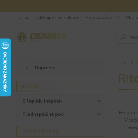
O nás
Odstoupení od smlouvy
Recenze zákazníků
Obcho
Úvod
S
Doprodej
Rit
NÁPLNĚ
E-liquidy (náplně)
Hledáte 
Přednaplněné pod
V této
rece
BÁZE A PŘÍCHUTĚ