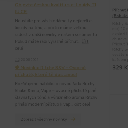
Objevte českou kvalitu s e-liquidy TI
Příchuť 
JUICE!
(Bobulo
Neustále pro vás hledáme ty nejlepší e-
Ritchy S
liquidy na trhu, a proto máme velkou
mix) 10 
explozi 
radost z další novinky v našem sortimentu.
chuťové 
Pokud máte rádi výrazné příchut...
číst
Příchuť 
celé
Ritchy S
vyvážen
každém p
20.06.2025
329 K
🍓 Novinka: Ritchy S&V – Ovocné
příchutě, které tě dostanou!
Rozšiřujeme nabídku o novou řadu Ritchy
Shake &amp; Vape – ovocné příchutě plné
šťavnatých tónů a výrazného aroma.Ritchy
přináší moderní přístup k vap...
číst celé
Zobrazit všechny novinky