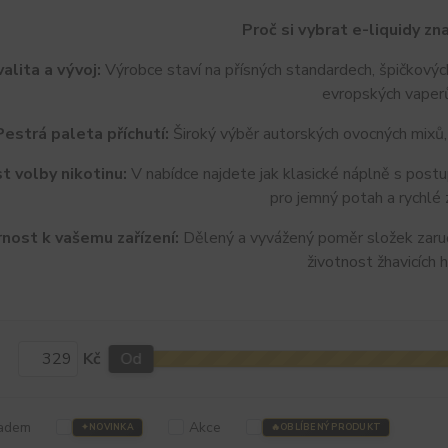
Proč si vybrat e-liquidy zn
alita a vývoj:
Výrobce staví na přísných standardech, špičkovýc
evropských vaper
Pestrá paleta příchutí:
Široký výběr autorských ovocných mixů, 
t volby nikotinu:
V nabídce najdete jak klasické náplně s postu
pro jemný potah a rychlé 
nost k vašemu zařízení:
Dělený a vyvážený poměr složek zaruč
životnost žhavicích h
Kč
Od
adem
Akce
NOVINKA
OBLÍBENÝ PRODUKT