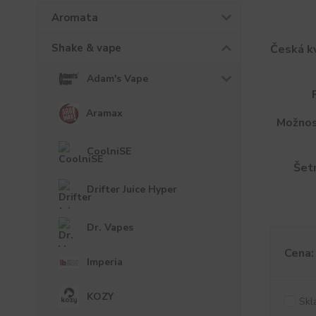
Aromata
Shake & vape
Česká kv
Adam's Vape
Aramax
Možnos
CoolniSE
Šetr
Drifter Juice Hyper
Dr. Vapes
Cena:
Imperia
KOZY
Skl