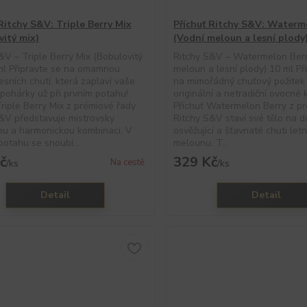
Ritchy S&V: Triple Berry Mix
Příchuť Ritchy S&V: Waterm
vitý mix)
(Vodní meloun a lesní plody
&V – Triple Berry Mix (Bobulovitý
Ritchy S&V – Watermelon Berr
ml Připravte se na omamnou
meloun a lesní plody) 10 ml Př
lesních chutí, která zaplaví vaše
na mimořádný chuťový požitek 
pohárky už při prvním potahu!
originální a netradiční ovocné 
Triple Berry Mix z prémiové řady
Příchuť Watermelon Berry z p
&V představuje mistrovsky
Ritchy S&V staví své tělo na 
ou a harmonickou kombinaci. V
osvěžující a šťavnaté chuti let
otahu se snoubí...
melounu. T...
č
329 Kč
Na cestě
/
ks
/
ks
Detail
Detail