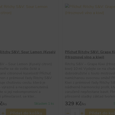
 Ritchy S&V: Sour Lemon (Kyselý
Příchuť Ritchy S&V: Grape K
(Hroznové víno a kiwi)
&V – Sour Lemon (Kyselý citron)
Ritchy S&V – Grape Kiwi (Hroz
nořte se do světa čisté a
kiwi) 10 ml Vydejte se na chu
ané citronové kyselosti! Příchuť
dobrodružství s touto mistrovs
mon z prémiové řady Ritchy S&V
namíchanou ovocnou směsí! Př
uje chuťovou cestu, která je
Kiwi z prémiové řady Ritchy S
o výrazná a nezapomenutelná.
nádherně harmonický profil, kt
te si její nekompromisní a
zaručeně nepřestane bavit. Pl
í přímočarost, se kter...
přirozeně sladký základ tvořený
č
329 Kč
Skladem 1 ks
/
ks
/
ks
Přidat do košíku
Přidat do ko