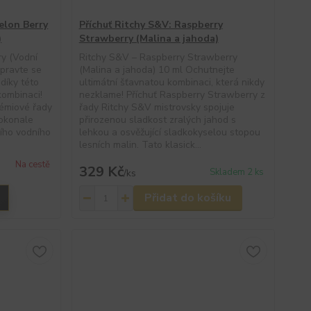
elon Berry
Příchuť Ritchy S&V: Raspberry
)
Strawberry (Malina a jahoda)
y (Vodní
Ritchy S&V – Raspberry Strawberry
ipravte se
(Malina a jahoda) 10 ml Ochutnejte
díky této
ultimátní šťavnatou kombinaci, která nikdy
kombinaci!
nezklame! Příchuť Raspberry Strawberry z
rémiové řady
řady Ritchy S&V mistrovsky spojuje
dokonale
přirozenou sladkost zralých jahod s
ního vodního
lehkou a osvěžující sladkokyselou stopou
lesních malin. Tato klasick...
Na cestě
329 Kč
Skladem 2 ks
/
ks
Přidat do košíku