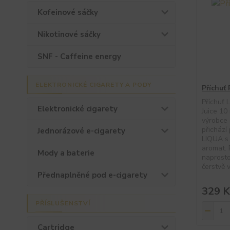
Kofeinové sáčky
Nikotinové sáčky
SNF - Caffeine energy
ELEKTRONICKÉ CIGARETY A PODY
Příchuť
Příchuť
Elektronické cigarety
Juice 10
výrobce 
přichází
Jednorázové e-cigarety
LIQUA s 
aromat. 
Mody a baterie
naprosto
čerstvě v
Přednaplněné pod e-cigarety
329 K
PŘÍSLUŠENSTVÍ
Cartridge