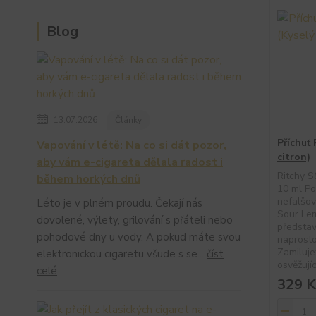
Blog
13.07.2026
Články
Příchuť
Vapování v létě: Na co si dát pozor,
citron)
aby vám e-cigareta dělala radost i
Ritchy S
během horkých dnů
10 ml Po
nefalšov
Léto je v plném proudu. Čekají nás
Sour Le
dovolené, výlety, grilování s přáteli nebo
představ
pohodové dny u vody. A pokud máte svou
naprost
Zamiluje
elektronickou cigaretu všude s se...
číst
osvěžujíc
celé
329 K