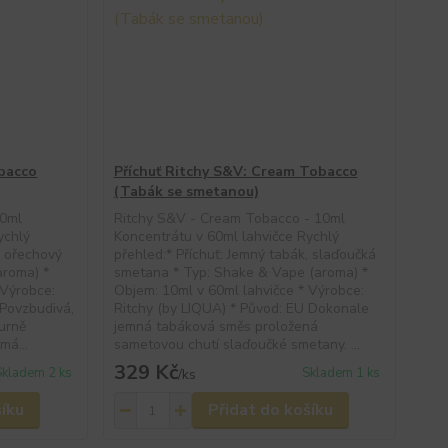
obacco
Příchuť Ritchy S&V: Cream Tobacco
(Tabák se smetanou)
10ml
Ritchy S&V - Cream Tobacco - 10ml
ychlý
Koncentrátu v 60ml lahvičce Rychlý
, ořechový
přehled:* Příchuť: Jemný tabák, slaďoučká
aroma) *
smetana * Typ: Shake & Vape (aroma) *
 Výrobce:
Objem: 10ml v 60ml lahvičce * Výrobce:
 Povzbudivá,
Ritchy (by LIQUA) * Původ: EU Dokonale
vurně
jemná tabáková směs proložená
má...
sametovou chutí slaďoučké smetany. ...
329 Kč
Skladem 2 ks
Skladem 1 ks
/
ks
šíku
Přidat do košíku