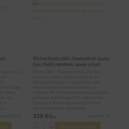
iwi
Příchuť Ritchy S&V: Passionfruit Guava
Kiwi (Svěží marakuja, guava a kiwi)
nové víno a
Ritchy S&V – Passionfruit Guava Kiwi
ťové
(Svěží marakuja, guava a kiwi) 10 ml
ky
Ochutnejte hravou a okouzlující směs,
íchuť Grape
která je doslova nabitá exotikou a
&V nabízí
svěžestí! Příchuť Passionfruit Guava Kiwi z
erý vás
prémiové řady Ritchy S&V vám přináší
ný a
lahodné a mistrovsky propojené tóny
 š...
výrazné marakuji, aromatické...
329 Kč
Skladem 1 ks
Skladem 1 ks
/
ks
šíku
Přidat do košíku