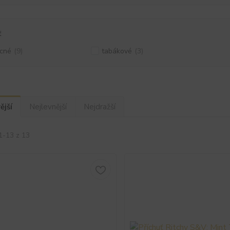
ť
cné
(9)
tabákové
(3)
ější
Nejlevnější
Nejdražší
1-13 z 13