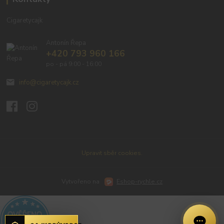
Cigaretycajk
Antonín Řepa
+420 793 960 166
po - pá 9:00 - 16:00
info@cigaretycajk.cz
Upravit sběr cookies.
Vytvořeno na
Eshop-rychle.cz