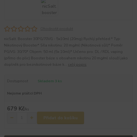
Ohodnotit produkt
nicSalt. Booster 30PG/70VG - 5x10ml (20mg) Rychlý přehled:* Typ:
Nikotinový Booster* Síla nikotinu: 20 mg/ml (Nikotinová sůl)* Poměr
PG/VG: 30/70* Objem: 50 ml (5x 10ml)* Určeno pro: DL / RDL vaping
(přímo do plic) Booster báze s obsahem nikotinu 20 mg/ml slouží jako
doplněk pro beznikotinové báze k...
celý popis
Dostupnost
Skladem 3 ks
Nejsme plátci DPH
679 Kč
/
ks
Přidat do košíku