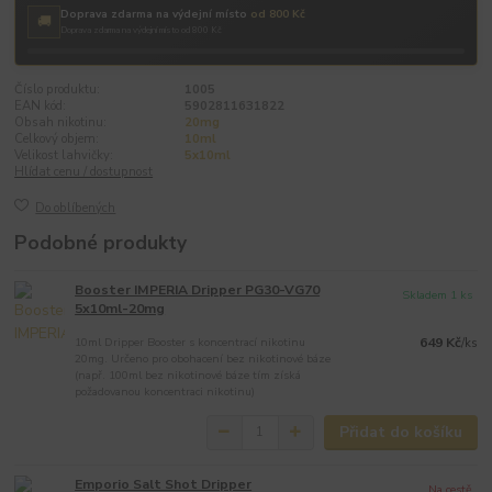
Doprava zdarma na výdejní místo
od 800 Kč
🚚
Doprava zdarma na výdejní místo od 800 Kč
Číslo produktu:
1005
EAN kód:
5902811631822
Obsah nikotinu:
20mg
Celkový objem:
10ml
Velikost lahvičky:
5x10ml
Hlídat cenu / dostupnost
Do oblíbených
Podobné produkty
Booster IMPERIA Dripper PG30-VG70
Skladem 1 ks
5x10ml-20mg
10ml Dripper Booster s koncentrací nikotinu
649 Kč
/
ks
20mg. Určeno pro obohacení bez nikotinové báze
(např. 100ml bez nikotinové báze tím získá
požadovanou koncentraci nikotinu)
Přidat do košíku
Emporio Salt Shot Dripper
Na cestě