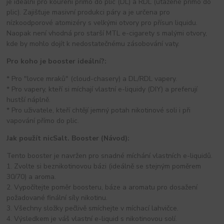
je ideální pro kouření přímo do plic (DL) a RDL (utažené přímo do
plic). Zajišťuje masivní produkci páry a je určena pro
nízkoodporové atomizéry s velkými otvory pro přísun liquidu.
Naopak není vhodná pro starší MTL e-cigarety s malými otvory,
kde by mohlo dojít k nedostatečnému zásobování vaty.
Pro koho je booster ideální?:
* Pro "lovce mraků" (cloud-chasery) a DL/RDL vapery.
* Pro vapery, kteří si míchají vlastní e-liquidy (DIY) a preferují
hustší náplně.
* Pro uživatele, kteří chtějí jemný potah nikotinové soli i při
vapování přímo do plic.
Jak použít nicSalt. Booster (Návod):
Tento booster je navržen pro snadné míchání vlastních e-liquidů.
1. Zvolte si beznikotinovou bázi (ideálně se stejným poměrem
30/70) a aroma.
2. Vypočítejte poměr boosteru, báze a aromatu pro dosažení
požadované finální síly nikotinu.
3. Všechny složky pečlivě smíchejte v míchací lahvičce.
4. Výsledkem je váš vlastní e-liquid s nikotinovou solí.