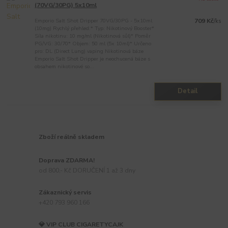
(70VG/30PG) 5x10ml
Emporio Salt Shot Dripper 70VG/30PG - 5x10ml
709 Kč
/
ks
(10mg) Rychlý přehled:* Typ: Nikotinový Booster*
Síla nikotinu: 10 mg/ml (Nikotinová sůl)* Poměr
PG/VG: 30/70* Objem: 50 ml (5x 10ml)* Určeno
pro: DL (Direct Lung) vaping Nikotinová báze
Emporio Salt Shot Dripper je neochucená báze s
obsahem nikotinové so...
Detail
Zboží reálně skladem
Doprava ZDARMA!
od 800,- Kč DORUČENÍ 1 až 3 dny
Zákaznický servis
+420 793 960 166
💎 VIP CLUB CIGARETYCAJK