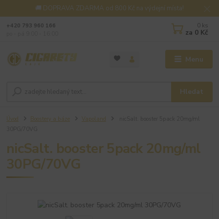
🚚 DOPRAVA ZDARMA od 800 Kč na výdejní místa!
0
ks
+420 793 960 166
za
0 Kč
po - pá 9:00 - 16:00
Menu
Hledat
Úvod
Boostery a báze
Vapoland
nicSalt. booster 5pack 20mg/ml
30PG/70VG
nicSalt. booster 5pack 20mg/ml
30PG/70VG