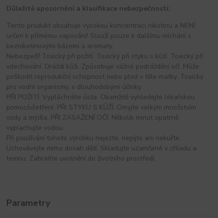
Důležité upozornění a klasifikace nebezpečnosti:
Tento produkt obsahuje vysokou koncentraci nikotinu a NENÍ
určen k přímému vapování! Slouží pouze k dalšímu míchání s
beznikotinovými bázemi a aromaty.
Nebezpečí! Toxický při požití. Toxický při styku s kůží. Toxický při
vdechování. Dráždí kůži. Způsobuje vážné podráždění očí. Může
poškodit reprodukční schopnost nebo plod v těle matky. Toxický
pro vodní organismy, s dlouhodobými účinky.
PŘI POŽITÍ: Vypláchněte ústa. Okamžitě vyhledejte lékařskou
pomoc/ošetření. PŘI STYKU S KŮŽÍ: Omyjte velkým množstvím
vody a mýdla. PŘI ZASAŽENÍ OČÍ: Několik minut opatrně
vyplachujte vodou.
Při používání tohoto výrobku nejezte, nepijte ani nekuřte.
Uchovávejte mimo dosah dětí. Skladujte uzamčené v chladu a
temnu. Zabraňte uvolnění do životního prostředí.
Parametry