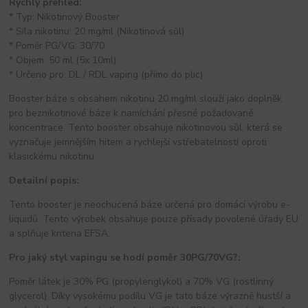
Rychlý přehled:
* Typ: Nikotinový Booster
* Síla nikotinu: 20 mg/ml (Nikotinová sůl)
* Poměr PG/VG: 30/70
* Objem: 50 ml (5x 10ml)
* Určeno pro: DL / RDL vaping (přímo do plic)
Booster báze s obsahem nikotinu 20 mg/ml slouží jako doplněk
pro beznikotinové báze k namíchání přesné požadované
koncentrace. Tento booster obsahuje nikotinovou sůl, která se
vyznačuje jemnějším hitem a rychlejší vstřebatelností oproti
klasickému nikotinu.
Detailní popis:
Tento booster je neochucená báze určená pro domácí výrobu e-
liquidů. Tento výrobek obsahuje pouze přísady povolené úřady EU
a splňuje kriteria EFSA.
Pro jaký styl vapingu se hodí poměr 30PG/70VG?:
Poměr látek je 30% PG (propylenglykol) a 70% VG (rostlinný
glycerol). Díky vysokému podílu VG je tato báze výrazně hustší a