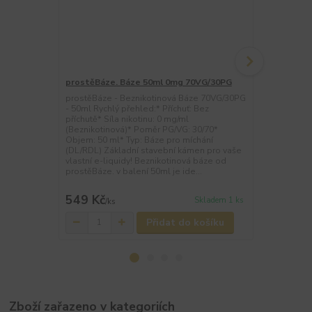
prostěBáze. Báze 50ml 0mg 70VG/30PG
prostěBáze.
báze 50 ml
prostěBáze - Beznikotinová Báze 70VG/30PG
- 50ml Rychlý přehled:* Příchuť: Bez
prostěBáze. 
příchutě* Síla nikotinu: 0 mg/ml
neochucená b
(Beznikotinová)* Poměr PG/VG: 30/70*
liquidů. Obs
Objem: 50 ml* Typ: Báze pro míchání
objem 50 ml
(DL/RDL) Základní stavební kámen pro vaše
běžné POD s
vlastní e-liquidy! Beznikotinová báze od
prostěBáze. v balení 50ml je ide...
549 Kč
549 Kč
Skladem 1 ks
/
ks
/
ks
Přidat do košíku
Zboží zařazeno v kategoriích