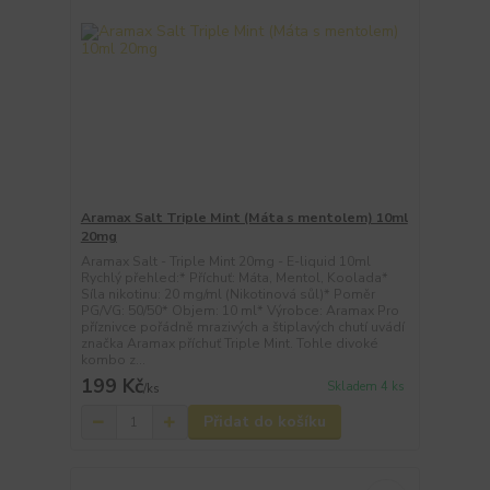
Aramax Salt Triple Mint (Máta s mentolem) 10ml
20mg
Aramax Salt - Triple Mint 20mg - E-liquid 10ml
Rychlý přehled:* Příchuť: Máta, Mentol, Koolada*
Síla nikotinu: 20 mg/ml (Nikotinová sůl)* Poměr
PG/VG: 50/50* Objem: 10 ml* Výrobce: Aramax Pro
příznivce pořádně mrazivých a štiplavých chutí uvádí
značka Aramax příchuť Triple Mint. Tohle divoké
kombo z...
199 Kč
Skladem 4 ks
/
ks
Přidat do košíku