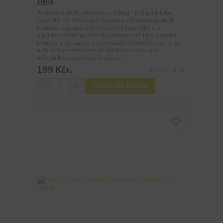
10mg
Aramax Salt Blueberry Ice 10mg - E-liquid 10ml
Osvěžte se dokonale sladkou a šťavnatou chutí
borůvek zasypaných ledovými krystalky s e-
liquidem Aramax Salt Blueberry Ice! Tato ovocná
bomba s výraznou a aromatickou borůvkovou chutí
a chladivým efektem je ideální volbou pro
milovníky bobulovitých plod...
199 Kč
Skladem 3 ks
/
ks
Přidat do košíku