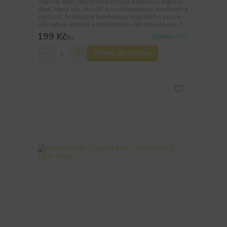
Tropical Mix! Tato příchuť přináší exotickou explozi
chutí, která vás okouzlí svou šťavnatostí, sladkostí a
svěžestí. Jedinečná kombinace tropického ovoce
vás nabije energií a připomene vám dovolenou. T...
199 Kč
Skladem 2 ks
/
ks
Přidat do košíku