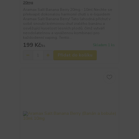
20mg
Aramax Salt Banana Berry 20mg - 10ml Nechte se
překvapit dokonalou harmonií chutí s e-liquidem
Aramax Salt Banana Berry! Tato lahodná příchuť v
sobě snoubí krémovou chuť zralého banánu a
osvěžující kyselost lesních plodů, čímž vytváří
neodolatelnou a vyváženou kombinaci pro
každodenní vaping. Tento...
199 Kč
Skladem 1 ks
/
ks
Přidat do košíku