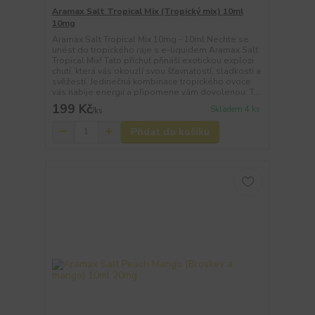
Aramax Salt Tropical Mix (Tropický mix) 10ml
10mg
Aramax Salt Tropical Mix 10mg - 10ml Nechte se
unést do tropického ráje s e-liquidem Aramax Salt
Tropical Mix! Tato příchuť přináší exotickou explozi
chutí, která vás okouzlí svou šťavnatostí, sladkostí a
svěžestí. Jedinečná kombinace tropického ovoce
vás nabije energií a připomene vám dovolenou. T...
199 Kč
Skladem 4 ks
/
ks
Přidat do košíku