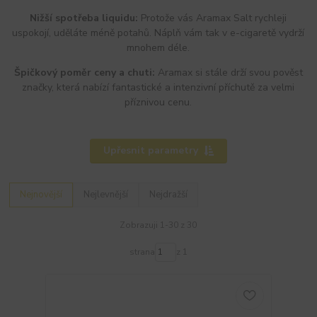
Nižší spotřeba liquidu:
Protože vás Aramax Salt rychleji
uspokojí, uděláte méně potahů. Náplň vám tak v e-cigaretě vydrží
mnohem déle.
Špičkový poměr ceny a chuti:
Aramax si stále drží svou pověst
značky, která nabízí fantastické a intenzivní příchutě za velmi
příznivou cenu.
Upřesnit parametry
Nejnovější
Nejlevnější
Nejdražší
Zobrazuji 1-30 z 30
strana
z 1