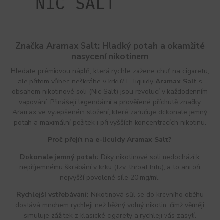
Značka Aramax Salt: Hladký potah a okamžité
nasycení nikotinem
Hledáte prémiovou náplň, která rychle zažene chuť na cigaretu,
ale přitom vůbec neškrábe v krku? E-liquidy
Aramax Salt
s
obsahem nikotinové soli (Nic Salt) jsou revolucí v každodenním
vapování. Přinášejí legendární a prověřené příchutě značky
Aramax ve vylepšeném složení, které zaručuje dokonale jemný
potah a maximální požitek i při vyšších koncentracích nikotinu.
Proč přejít na e-liquidy Aramax Salt?
Dokonale jemný potah:
Díky nikotinové soli nedochází k
nepříjemnému škrábání v krku (tzv. throat hitu), a to ani při
nejvyšší povolené síle 20 mg/ml.
Rychlejší vstřebávání:
Nikotinová sůl se do krevního oběhu
dostává mnohem rychleji než běžný volný nikotin, čímž věrněji
simuluje zážitek z klasické cigarety a rychleji vás zasytí.