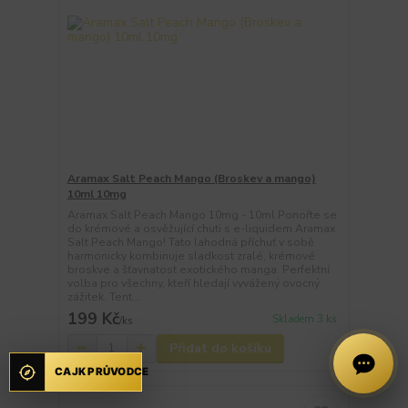
Aramax Salt Peach Mango (Broskev a mango)
10ml 10mg
Aramax Salt Peach Mango 10mg - 10ml Ponořte se
do krémové a osvěžující chuti s e-liquidem Aramax
Salt Peach Mango! Tato lahodná příchuť v sobě
harmonicky kombinuje sladkost zralé, krémové
broskve a šťavnatost exotického manga. Perfektní
volba pro všechny, kteří hledají vyvážený ovocný
zážitek. Tent...
199 Kč
Skladem 3 ks
/
ks
Přidat do košíku
CAJK PRŮVODCE