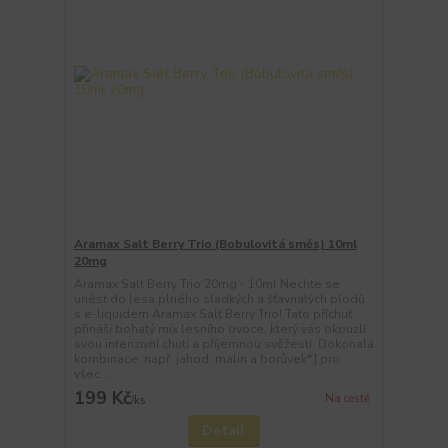
Aramax Salt Berry Trio (Bobulovitá směs) 10ml
20mg
Aramax Salt Berry Trio 20mg - 10ml Nechte se
unést do lesa plného sladkých a šťavnatých plodů
s e-liquidem Aramax Salt Berry Trio! Tato příchuť
přináší bohatý mix lesního ovoce, který vás okouzlí
svou intenzivní chutí a příjemnou svěžestí. Dokonalá
kombinace, např. jahod, malin a borůvek*] pro
všec...
199 Kč
Na cestě
/
ks
Detail