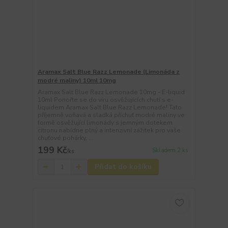
Aramax Salt Blue Razz Lemonade (Limonáda z
modré maliny) 10ml 10mg
Aramax Salt Blue Razz Lemonade 10mg - E-liquid
10ml Ponořte se do víru osvěžujících chutí s e-
liquidem Aramax Salt Blue Razz Lemonade! Tato
příjemně voňavá a sladká příchuť modré maliny ve
formě osvěžující limonády s jemným dotekem
citronu nabídne plný a intenzivní zážitek pro vaše
chuťové pohárky, ...
199 Kč
Skladem 2 ks
/
ks
Přidat do košíku