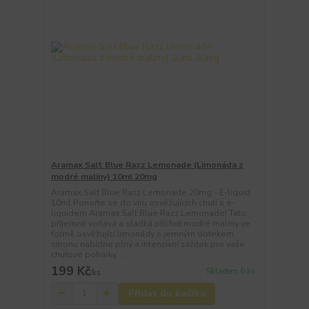
Aramax Salt Blue Razz Lemonade (Limonáda z
modré maliny) 10ml 20mg
Aramax Salt Blue Razz Lemonade 20mg - E-liquid
10ml Ponořte se do víru osvěžujících chutí s e-
liquidem Aramax Salt Blue Razz Lemonade! Tato
příjemně voňavá a sladká příchuť modré maliny ve
formě osvěžující limonády s jemným dotekem
citronu nabídne plný a intenzivní zážitek pro vaše
chuťové pohárky. ...
199 Kč
Skladem 6 ks
/
ks
Přidat do košíku