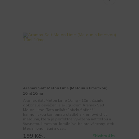
Aramax Salt Melon Lime (Meloun s limetkou)
10ml 10mg
Aramax Salt Melon Lime 10mg - 10ml Zažijte
dokonalé osvěžení s e-liquidem Aramax Salt
Melon Lime! Tato unikátní příchuť přináší
harmonickou kombinaci sladké a krémové chuti
melounu, která je perfektně vyvážená natrpklou a
šťavnatou limetkou. Ideální volba pro všechny, kteří
hledají originální a osv...
199 Kč
Skladem 4 ks
/
ks