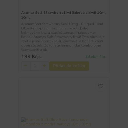
Aramax Salt Strawberry Kiwi (Jahoda a kiwi) 10ml
10mg
Aramax Salt Strawberry Kiwi 10mg - E-liquid 10ml
Objevte populární kombinaci exotického
krémového kiwi a sladké zahradní jahody v e-
liquidu Aramax Salt Strawberry Kiwi! Tato příchuť je
zpět s ještě intenzivnější, výraznější a bohatší chutí
obou složek. Dokonalé harmonické kombo plné
šťavnatosti a ok...
199 Kč
Skladem 4 ks
/
ks
Přidat do košíku