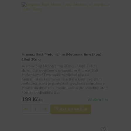
Aramax Salt Melon Lime (Meloun s limetkou)
10ml 20mg
Aramax Salt Melon Lime 20mg - 10ml Zažijte
dokonalé osvěžení s e-liquidem Aramax Salt
Melon Lime! Tato unikátní příchuť přináší
harmonickou kombinaci sladké a krémové chuti
melounu, která je perfektně vyvážená natrpklou a
šťavnatou limetkou. Ideální volba pro všechny, kteří
hledají originální a osv...
199 Kč
Skladem 4 ks
/
ks
Přidat do košíku