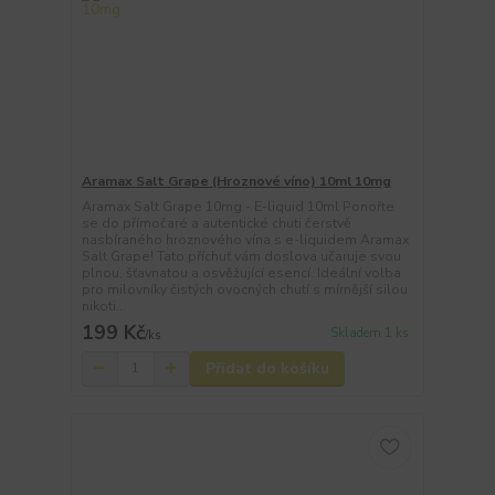
Aramax Salt Grape (Hroznové víno) 10ml 10mg
Aramax Salt Grape 10mg - E-liquid 10ml Ponořte
se do přímočaré a autentické chuti čerstvě
nasbíraného hroznového vína s e-liquidem Aramax
Salt Grape! Tato příchuť vám doslova učaruje svou
plnou, šťavnatou a osvěžující esencí. Ideální volba
pro milovníky čistých ovocných chutí s mírnější silou
nikoti...
199 Kč
Skladem 1 ks
/
ks
Přidat do košíku