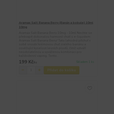
Aramax Salt Banana Berry (Banán a bobule) 10ml
10mg
Aramax Salt Banana Berry 10mg - 10ml Nechte se
překvapit dokonalou harmonií chutí s e-liquidem
Aramax Salt Banana Berry! Tato lahodná příchuť v
sobě snoubí krémovou chuť zralého banánu a
osvěžující kyselost lesních plodů, čímž vytváří
neodolatelnou a vyváženou kombinaci pro
každodenní vaping. Tento...
199 Kč
Skladem 1 ks
/
ks
Přidat do košíku