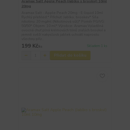
Aramax Salt Apple Peach (Jablko s broskví) 10ml
20mg
Aramax Salt - Apple Peach 20mg - E-liquid 10ml
Rychlý přehled:* Příchuť: Jablko, broskev* Síla
nikotinu: 20 mg/ml (Nikotinová sůl)* Poměr PG/VG:
50/50* Objem: 10 ml* Výrobce: Aramax Vyladěná
ovocná chuť plná krémových tónů zralých broskví a
jemně svěží nakyslosti jablek uchvátí naprosto
všechny příz...
199 Kč
Skladem 1 ks
/
ks
Přidat do košíku