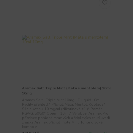
Aramax Salt Triple Mint (Máta s mentolem) 10ml
10mg
Aramax Salt - Triple Mint 10mg - E-liquid 10ml
Rychlý přehled:* Příchuť: Máta, Mentol, Koolada*
Síla nikotinu: 10 mg/ml (Nikotinová sůl)* Poměr
PG/VG: 50/50* Objem: 10 ml* Výrobce: Aramax Pro
příznivce pořádně mrazivých a štiplavých chutí uvádí
značka Aramax příchuť Triple Mint. Tohle divoké
kombo z...