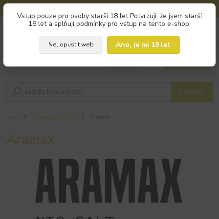
🚚 DOPRAVA ZDARMA od 800 Kč na výdejní místa!
Vstup pouze pro osoby starší 18 let Potvrzuji, že jsem starší
18 let a splňuji podmínky pro vstup na tento e-shop.
0
ks
+420 793 960 166
za
0 Kč
po - pá 9:00 - 16:00
Ano, je mi 18 let
Ne, opustit web
Menu
Hledat
Úvod
E-liquidy (náplně)
Aramax
Aramax