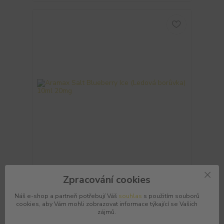
Aramax Salt Blueberry Ice (Ledová borůvka) 10ml
20mg
Zpracování cookies
Aramax Salt Blueberry Ice 20mg - E-liquid 10ml
Osvěžte se dokonale sladkou a šťavnatou chutí
Náš e-shop a partneři potřebují Váš
souhlas
s použitím souborů
borůvek zasypaných ledovými krystalky s e-
cookies, aby Vám mohli zobrazovat informace týkající se Vašich
liquidem Aramax Salt Blueberry Ice! Tato ovocná
zájmů.
bomba s výraznou a aromatickou borůvkovou chutí