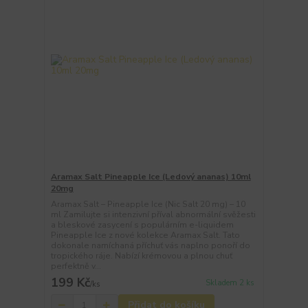
Aramax Salt Pineapple Ice (Ledový ananas) 10ml
20mg
Aramax Salt – Pineapple Ice (Nic Salt 20 mg) – 10
ml Zamilujte si intenzivní příval abnormální svěžesti
a bleskové zasycení s populárním e-liquidem
Pineapple Ice z nové kolekce Aramax Salt. Tato
dokonale namíchaná příchuť vás naplno ponoří do
tropického ráje. Nabízí krémovou a plnou chuť
perfektně v...
199 Kč
Skladem 2 ks
/
ks
Přidat do košíku