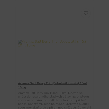
Aramax Salt Berry Trio (Bobulovitá směs) 10ml
10mg
Aramax Salt Berry Trio 10mg - 10ml Nechte se
unést do lesa plného sladkých a šťavnatých plodů
s e-liquidem Aramax Salt Berry Trio! Tato příchuť
přináší bohatý mix lesního ovoce, který vás okouzlí
svou intenzivní chutí a příjemnou svěžestí. Dokonalá