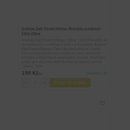
Aramax Salt Peach Mango (Broskev a mango)
10ml 20mg
Aramax Salt Peach Mango 20mg - 10ml Ponořte se
do krémové a osvěžující chuti s e-liquidem Aramax
Salt Peach Mango! Tato lahodná příchuť v sobě
harmonicky kombinuje sladkost zralé, krémové
broskve a šťavnatost exotického manga. Perfektní
volba pro všechny, kteří hledají vyvážený ovocný
zážitek. Tent...
199 Kč
Skladem 3 ks
/
ks
Přidat do košíku