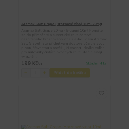
Aramax Salt Grape (Hroznové víno) 10ml 20mg
Aramax Salt Grape 20mg - E-liquid 10ml Ponořte
se do přímočaré a autentické chuti čerstvě
nasbíraného hroznového vína s e-liquidem Aramax
Salt Grape! Tato příchuť vám doslova učaruje svou
plnou, šťavnatou a osvěžující esencí. Ideální volba
pro milovníky čistých ovocných chutí, kteří hledají
výrazněj...
199 Kč
Skladem 4 ks
/
ks
Přidat do košíku