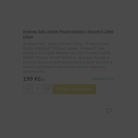
Aramax Salt Apple Peach (Jablko s broskví) 10ml
10mg
Aramax Salt - Apple Peach 10mg - E-liquid 10ml
Rychlý přehled:* Příchuť: Jablko, broskev* Síla
nikotinu: 10 mg/ml (Nikotinová sůl)* Poměr PG/VG:
50/50* Objem: 10 ml* Výrobce: Aramax Vyladěná
ovocná chuť plná krémových tónů zralých broskví a
jemně svěží nakyslosti jablek uchvátí naprosto
všechny příz...
199 Kč
Skladem 4 ks
/
ks
Přidat do košíku