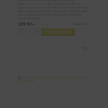
Objevte populární kombinaci exotického
krémového kiwi a sladké zahradní jahody v e-
liquidu Aramax Salt Strawberry Kiwi! Tato příchuť je
zpět s ještě intenzivnější, výraznější a bohatší chutí
obou složek a silnějším nikotinovým zážitkem.
Dokonalé harmo...
199 Kč
Skladem 5 ks
/
ks
Přidat do košíku