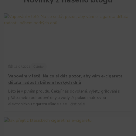
13
.
07
.
2026
Články
Vapování v létě: Na co si dát pozor, aby vám e-cigareta
dělala radost i během horkých dnů
Léto je v plném proudu. Čekají nás dovolené, výlety, grilování s
přáteli nebo pohodové dny u vody. A pokud máte svou
elektronickou cigaretu všude s se...
číst celé