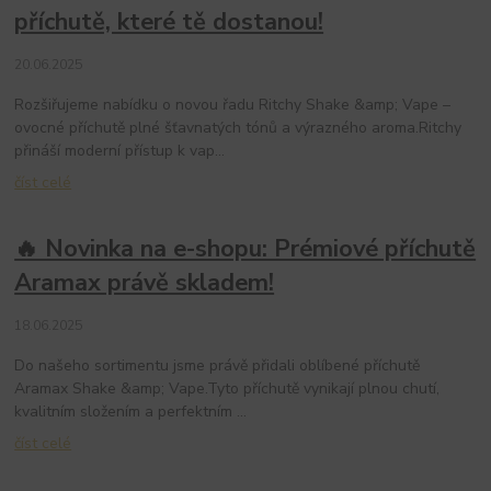
příchutě, které tě dostanou!
20.06.2025
Rozšiřujeme nabídku o novou řadu Ritchy Shake &amp; Vape –
ovocné příchutě plné šťavnatých tónů a výrazného aroma.Ritchy
přináší moderní přístup k vap...
číst celé
🔥 Novinka na e-shopu: Prémiové příchutě
Aramax právě skladem!
18.06.2025
Do našeho sortimentu jsme právě přidali oblíbené příchutě
Aramax Shake &amp; Vape.Tyto příchutě vynikají plnou chutí,
kvalitním složením a perfektním ...
číst celé