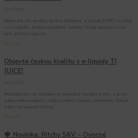
13.07.2026
Máme pro vás skvělou zprávu! Oblíbené e-liquidy POPIC! rozšiřují
svou nabídku. Kromě osvědčené varianty 20 mg nikotinové soli
nyní přichází také ve ...
číst celé
Objevte českou kvalitu s e-liquidy TI
JUICE!
02.07.2026
Neustále pro vás hledáme ty nejlepší e-liquidy na trhu, a proto
máme velkou radost z další novinky v našem sortimentu. Pokud
máte rádi výrazné příchut...
číst celé
🍓 Novinka: Ritchy S&V – Ovocné