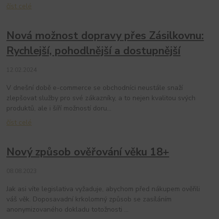
číst celé
Nová možnost dopravy přes Zásilkovnu:
Rychlejší, pohodlnější a dostupnější
12.02.2024
V dnešní době e-commerce se obchodníci neustále snaží
zlepšovat služby pro své zákazníky, a to nejen kvalitou svých
produktů, ale i šíří možností doru...
číst celé
Nový způsob ověřování věku 18+
08.08.2023
Jak asi víte legislativa vyžaduje, abychom před nákupem ověřili
váš věk. Doposavadní krkolomný způsob se zasíláním
anonymizovaného dokladu totožnosti ...