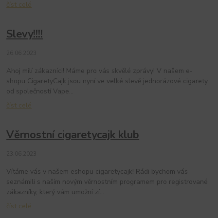
číst celé
Slevy!!!!
26.06.2023
Ahoj milí zákazníci! Máme pro vás skvělé zprávy! V našem e-
shopu CigaretyCajk jsou nyní ve velké slevě jednorázové cigarety
od společností Vape...
číst celé
Věrnostní cigaretycajk klub
23.06.2023
Vítáme vás v našem eshopu cigaretycajk! Rádi bychom vás
seznámili s naším novým věrnostním programem pro registrované
zákazníky, který vám umožní zí...
číst celé