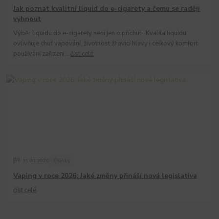
Jak poznat kvalitní liquid do e-cigarety a čemu se raději
vyhnout
Výběr liquidu do e-cigarety není jen o příchuti. Kvalita liquidu
ovlivňuje chuť vapování, životnost žhavicí hlavy i celkový komfort
používání zařízení...
číst celé
11
.
01
.
2026
Články
Vaping v roce 2026: Jaké změny přináší nová legislativa
číst celé