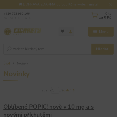
🚚 DOPRAVA ZDARMA od 800 Kč na výdejní místa!
0
ks
+420 793 960 166
za
0 Kč
po - pá 9:00 - 16:00
Menu
Hledat
Úvod
Novinky
Novinky
strana
z 2
další
Oblíbené POPIC! nově v 10 mg a s
novými příchutěmi