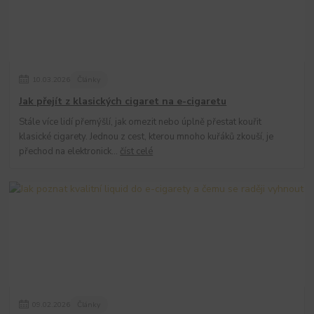
10
.
03
.
2026
Články
Jak přejít z klasických cigaret na e-cigaretu
Stále více lidí přemýšlí, jak omezit nebo úplně přestat kouřit
klasické cigarety. Jednou z cest, kterou mnoho kuřáků zkouší, je
přechod na elektronick...
číst celé
09
.
02
.
2026
Články