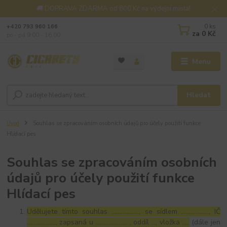
🚚 DOPRAVA ZDARMA od 800 Kč na výdejní místa!
0
ks
+420 793 960 166
za
0 Kč
po - pá 9:00 - 16:00
Menu
Hledat
Úvod
Souhlas se zpracováním osobních údajů pro účely použití funkce
Hlídací pes
Souhlas se zpracováním osobních
údajů pro účely použití funkce
Hlídací pes
Udělujete tímto souhlas ……………..., se sídlem ………………, IČ
………………., zapsaná u ………………… , oddíl …, vložka …..
(dále jen