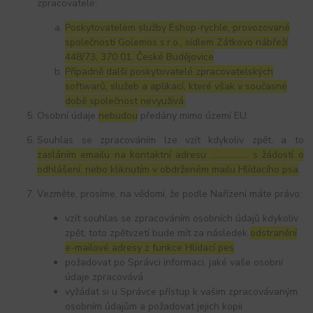
zpracovatelé:
Poskytovatelem služby Eshop-rychle, provozované
společností Golemos s.r.o., sídlem Zátkovo nábřeží
448/73, 370 01, České Budějovice
Případně další poskytovatelé zpracovatelských
softwarů, služeb a aplikací, které však v současné
době společnost nevyužívá.
Osobní údaje
nebudou
předány mimo území EU.
Souhlas se zpracováním lze vzít kdykoliv zpět, a to
zasláním emailu na kontaktní adresu ..……………. s žádostí o
odhlášení, nebo kliknutím v obdrženém mailu Hlídacího psa
.
Vezměte, prosíme, na vědomí, že podle Nařízení máte právo:
vzít souhlas se zpracováním osobních údajů kdykoliv
zpět, toto zpětvzetí bude mít za následek
odstranění
e-mailové adresy z funkce Hlídací pes
požadovat po Správci informaci, jaké vaše osobní
údaje zpracovává
vyžádat si u Správce přístup k vašim zpracovávaným
osobním údajům a požadovat jejich kopii