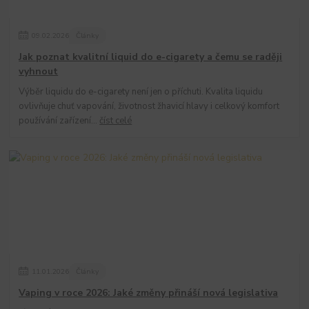
09
.
02
.
2026
Články
Jak poznat kvalitní liquid do e-cigarety a čemu se raději
vyhnout
Výběr liquidu do e-cigarety není jen o příchuti. Kvalita liquidu
ovlivňuje chuť vapování, životnost žhavicí hlavy i celkový komfort
používání zařízení...
číst celé
11
.
01
.
2026
Články
Vaping v roce 2026: Jaké změny přináší nová legislativa