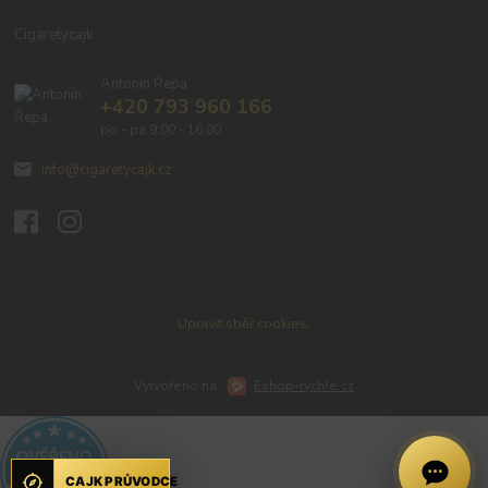
Cigaretycajk
Antonín Řepa
+420 793 960 166
po - pá 9:00 - 16:00
info@cigaretycajk.cz
Upravit sběr cookies.
Vytvořeno na
Eshop-rychle.cz
CAJK PRŮVODCE