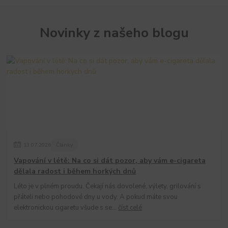
Novinky z našeho blogu
13
.
07
.
2026
Články
Vapování v létě: Na co si dát pozor, aby vám e-cigareta
dělala radost i během horkých dnů
Léto je v plném proudu. Čekají nás dovolené, výlety, grilování s
přáteli nebo pohodové dny u vody. A pokud máte svou
elektronickou cigaretu všude s se...
číst celé