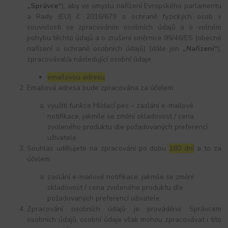
„Správce“
), aby ve smyslu nařízení Evropského parlamentu
a Rady (EU) č. 2016/679 o ochraně fyzických osob v
souvislosti se zpracováním osobních údajů a o volném
pohybu těchto údajů a o zrušení směrnice 95/46/ES (obecné
nařízení o ochraně osobních údajů) (dále jen
„Nařízení“
),
zpracovával/a následující osobní údaje:
emailovou adresu
Emailová adresa bude zpracována za účelem:
využití funkce Hlídací pes – zaslání e-mailové
notifikace, jakmile se změní skladovost / cena
zvoleného produktu dle požadovaných preferencí
uživatele
Souhlas udělujete na zpracování po dobu
180 dní
a to za
účelem:
zaslání e-mailové notifikace, jakmile se změní
skladovost / cena zvoleného produktu dle
požadovaných preferencí uživatele.
Zpracování osobních údajů je prováděno Správcem
osobních údajů, osobní údaje však mohou zpracovávat i tito