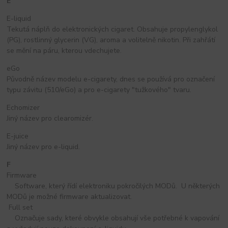
E
E-liquid
Tekutá náplň do elektronických cigaret. Obsahuje propylenglykol
(PG), rostlinný glycerin (VG), aroma a volitelně nikotin. Při zahřátí
se mění na páru, kterou vdechujete.
eGo
Původně název modelu e-cigarety, dnes se používá pro označení
typu závitu (510/eGo) a pro e-cigarety "tužkového" tvaru.
Echomizer
Jiný název pro clearomizér.
E-juice
Jiný název pro e-liquid.
F
Firmware
Software, který řídí elektroniku pokročilých MODů. U některých
MODů je možné firmware aktualizovat.
Full set
Označuje sady, které obvykle obsahují vše potřebné k vapování