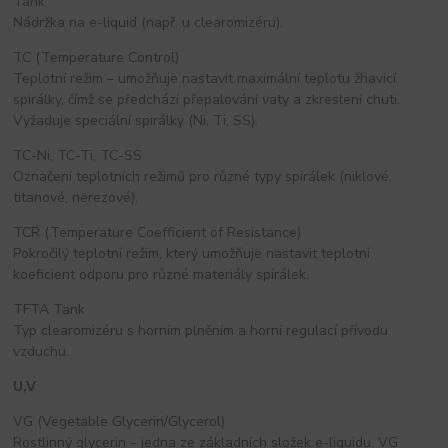
Tank
Nádržka na e-liquid (např. u clearomizéru).
TC (Temperature Control)
Teplotní režim – umožňuje nastavit maximální teplotu žhavicí
spirálky, čímž se předchází přepalování vaty a zkreslení chuti.
Vyžaduje speciální spirálky (Ni, Ti, SS).
TC-Ni, TC-Ti, TC-SS
Označení teplotních režimů pro různé typy spirálek (niklové,
titanové, nerezové).
TCR (Temperature Coefficient of Resistance)
Pokročilý teplotní režim, který umožňuje nastavit teplotní
koeficient odporu pro různé materiály spirálek.
TFTA Tank
Typ clearomizéru s horním plněním a horní regulací přívodu
vzduchu.
U,V
VG (Vegetable Glycerin/Glycerol)
Rostlinný glycerin – jedna ze základních složek e-liquidu. VG