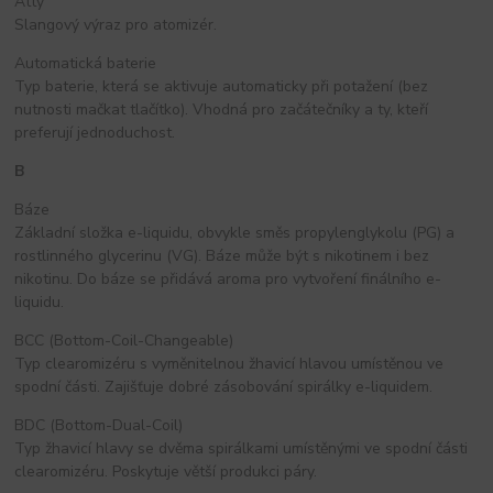
Atty
Slangový výraz pro atomizér.
Automatická baterie
Typ baterie, která se aktivuje automaticky při potažení (bez
nutnosti mačkat tlačítko). Vhodná pro začátečníky a ty, kteří
preferují jednoduchost.
B
Báze
Základní složka e-liquidu, obvykle směs propylenglykolu (PG) a
rostlinného glycerinu (VG). Báze může být s nikotinem i bez
nikotinu. Do báze se přidává aroma pro vytvoření finálního e-
liquidu.
BCC (Bottom-Coil-Changeable)
Typ clearomizéru s vyměnitelnou žhavicí hlavou umístěnou ve
spodní části. Zajišťuje dobré zásobování spirálky e-liquidem.
BDC (Bottom-Dual-Coil)
Typ žhavicí hlavy se dvěma spirálkami umístěnými ve spodní části
clearomizéru. Poskytuje větší produkci páry.