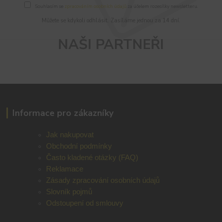
Souhlasím se
zpracováním osobních údajů
za účelem rozesílky newsletteru.
Můžete se kdykoli odhlásit. Zasíláme jednou za 14 dní.
NAŠI PARTNEŘI
Informace pro zákazníky
Jak nakupovat
Obchodní podmínky
Často kladené otázky (FAQ)
Reklamace
Zásady zpracování osobních údajů
Slovník pojmů
Odstoupení od smlouvy