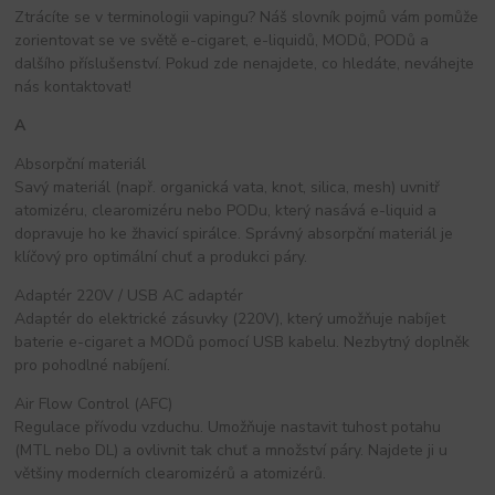
Ztrácíte se v terminologii vapingu? Náš slovník pojmů vám pomůže
zorientovat se ve světě e-cigaret, e-liquidů, MODů, PODů a
dalšího příslušenství. Pokud zde nenajdete, co hledáte, neváhejte
nás kontaktovat!
A
Absorpční materiál
Savý materiál (např. organická vata, knot, silica, mesh) uvnitř
atomizéru, clearomizéru nebo PODu, který nasává e-liquid a
dopravuje ho ke žhavicí spirálce. Správný absorpční materiál je
klíčový pro optimální chuť a produkci páry.
Adaptér 220V / USB AC adaptér
Adaptér do elektrické zásuvky (220V), který umožňuje nabíjet
baterie e-cigaret a MODů pomocí USB kabelu. Nezbytný doplněk
pro pohodlné nabíjení.
Air Flow Control (AFC)
Regulace přívodu vzduchu. Umožňuje nastavit tuhost potahu
(MTL nebo DL) a ovlivnit tak chuť a množství páry. Najdete ji u
většiny moderních clearomizérů a atomizérů.