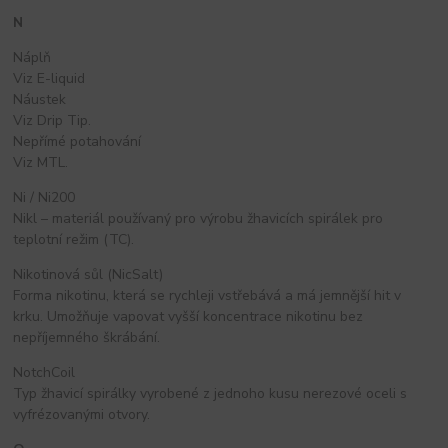
N
Náplň
Viz E-liquid
Náustek
Viz Drip Tip.
Nepřímé potahování
Viz MTL.
Ni / Ni200
Nikl – materiál používaný pro výrobu žhavicích spirálek pro
teplotní režim (TC).
Nikotinová sůl (NicSalt)
Forma nikotinu, která se rychleji vstřebává a má jemnější hit v
krku. Umožňuje vapovat vyšší koncentrace nikotinu bez
nepříjemného škrábání.
NotchCoil
Typ žhavicí spirálky vyrobené z jednoho kusu nerezové oceli s
vyfrézovanými otvory.