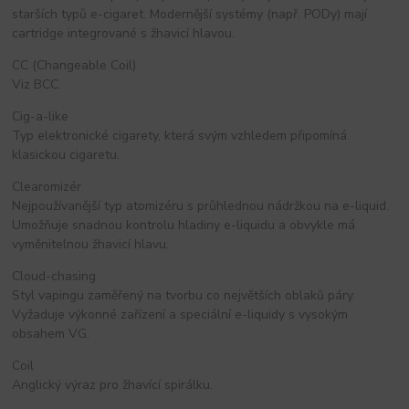
starších typů e-cigaret. Modernější systémy (např. PODy) mají
cartridge integrované s žhavicí hlavou.
CC (Changeable Coil)
Viz BCC.
Cig-a-like
Typ elektronické cigarety, která svým vzhledem připomíná
klasickou cigaretu.
Clearomizér
Nejpoužívanější typ atomizéru s průhlednou nádržkou na e-liquid.
Umožňuje snadnou kontrolu hladiny e-liquidu a obvykle má
vyměnitelnou žhavicí hlavu.
Cloud-chasing
Styl vapingu zaměřený na tvorbu co největších oblaků páry.
Vyžaduje výkonné zařízení a speciální e-liquidy s vysokým
obsahem VG.
Coil
Anglický výraz pro žhavící spirálku.