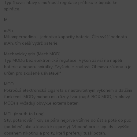
Typ žhavicí hlavy s možností regulace průtoku e-liquidu ke
spirálce.
M
mAh
Miliampérhodina – jednotka kapacity baterie. Čím vyšší hodnota
mAh, tím delší výdrž baterie.
Mechanický grip (Mech MOD)
Typ MODu bez elektronické regulace. Výkon závisí na napětí
baterie a odporu spirálky. *Vyžaduje znalosti Ohmova zákona a je
určen pro zkušené uživatele!*
MOD
Pokročilá elektronická cigareta s nastavitelným výkonem a dalšími
funkcemi. MODy mohou mít různý tvar (např. BOX MOD, trubkový
MOD) a vyžadují obvykle externí baterii.
MTL (Mouth to Lung)
Styl potahování, kdy se pára nejprve vtáhne do úst a poté do plic
(podobně jako u klasické cigarety). Vhodné pro e-liquidy s vyšším
obsahem nikotinu a pro ty, kteří preferují tužší potah.