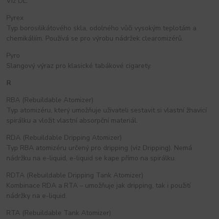
Viz DL.
Pyrex
Typ borosilikátového skla, odolného vůči vysokým teplotám a
chemikáliím. Používá se pro výrobu nádržek clearomizérů.
Pyro
Slangový výraz pro klasické tabákové cigarety.
R
RBA (Rebuildable Atomizer)
Typ atomizéru, který umožňuje uživateli sestavit si vlastní žhavicí
spirálku a vložit vlastní absorpční materiál.
RDA (Rebuildable Dripping Atomizer)
Typ RBA atomizéru určený pro dripping (viz Dripping). Nemá
nádržku na e-liquid, e-liquid se kape přímo na spirálku.
RDTA (Rebuildable Dripping Tank Atomizer)
Kombinace RDA a RTA – umožňuje jak dripping, tak i použití
nádržky na e-liquid.
RTA (Rebuildable Tank Atomizer)