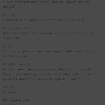
Funkce některých baterií, která umožňuje vapovat i během
nabíjení.
Pen Style
Označení pro e-cigarety "tužkového" tvaru (např. eGo).
PG (Propylenglykol)
Jedna ze základních složek e-liquidu. PG je nositelem chuti a
zajišťuje hit.
Pipeta
Pomůcka pro přesné odměřování kapalin, užitečná při míchání
vlastních e-liquidů.
POD (Pod systém)
Malá, kompaktní e-cigareta s vyměnitelnými cartridge (pody),
které obvykle obsahují e-liquid a žhavicí hlavu. Jednoduché na
používání, vhodné pro začátečníky a pro MTL vaping.
Příchuť
Viz Aroma.
Přímé potahování