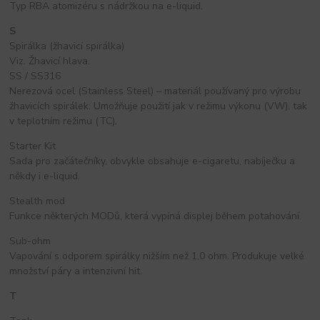
Typ RBA atomizéru s nádržkou na e-liquid.
S
Spirálka (žhavicí spirálka)
Viz. Žhavicí hlava.
SS / SS316
Nerezová ocel (Stainless Steel) – materiál používaný pro výrobu
žhavicích spirálek. Umožňuje použití jak v režimu výkonu (VW), tak
v teplotním režimu (TC).
Starter Kit
Sada pro začátečníky, obvykle obsahuje e-cigaretu, nabíječku a
někdy i e-liquid.
Stealth mod
Funkce některých MODů, která vypíná displej během potahování.
Sub-ohm
Vapování s odporem spirálky nižším než 1,0 ohm. Produkuje velké
množství páry a intenzivní hit.
T