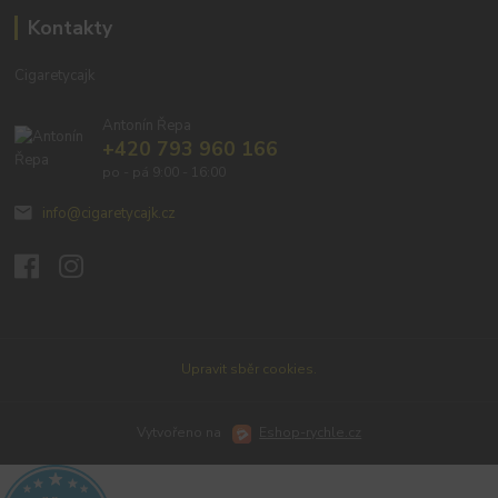
Kontakty
Cigaretycajk
Antonín Řepa
+420 793 960 166
po - pá 9:00 - 16:00
info@cigaretycajk.cz
Upravit sběr cookies.
Vytvořeno na
Eshop-rychle.cz