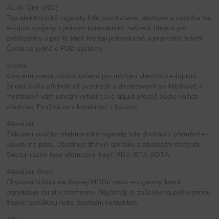
All-In-One (AIO)
Typ elektronické cigarety, kde jsou baterie, atomizér a nádržka na
e-liquid spojeny v jednom kompaktním zařízení. Ideální pro
začátečníky a pro ty, kteří hledají jednoduché a praktické řešení.
Často se jedná o POD systémy.
Aroma
Koncentrovaná příchuť určená pro míchání vlastních e-liquidů.
Široká škála příchutí od ovocných a dezertových po tabákové a
mentolové vám umožní vytvořit si e-liquid přesně podle vašich
představ. Používá se v kombinaci s bázemi.
Atomizér
Základní součást elektronické cigarety, kde dochází k přeměně e-
liquidu na páru. Obsahuje žhavicí spirálku a absorpční materiál.
Existují různé typy atomizérů, např. RDA, RTA, RDTA.
Atomizer Short
Chybová hláška na displeji MODu nebo e-cigarety, která
signalizuje zkrat v atomizéru. Nejčastěji je způsobena poškozenou
žhavicí spirálkou nebo špatným kontaktem.