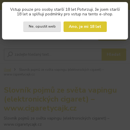
🚚 DOPRAVA ZDARMA od 800 Kč na výdejní místa!
Vstup pouze pro osoby starší 18 let Potvrzuji, že jsem starší
18 let a splňuji podmínky pro vstup na tento e-shop.
0
ks
+420 793 960 166
za
0 Kč
po - pá 9:00 - 16:00
Ano, je mi 18 let
Ne, opustit web
Menu
Hledat
Úvod
Slovník pojmů ze světa vapingu (elektronických cigaret) –
www.cigaretycajk.cz
Slovník pojmů ze světa vapingu
(elektronických cigaret) –
www.cigaretycajk.cz
Slovník pojmů ze světa vapingu (elektronických cigaret) –
www.cigaretycajk.cz