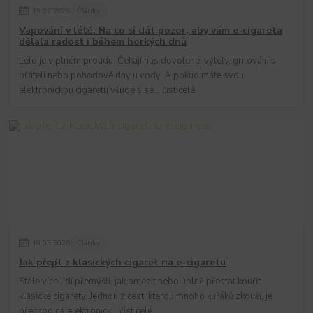
13
.
07
.
2026
Články
Vapování v létě: Na co si dát pozor, aby vám e-cigareta
dělala radost i během horkých dnů
Léto je v plném proudu. Čekají nás dovolené, výlety, grilování s
přáteli nebo pohodové dny u vody. A pokud máte svou
elektronickou cigaretu všude s se...
číst celé
10
.
03
.
2026
Články
Jak přejít z klasických cigaret na e-cigaretu
Stále více lidí přemýšlí, jak omezit nebo úplně přestat kouřit
klasické cigarety. Jednou z cest, kterou mnoho kuřáků zkouší, je
přechod na elektronick...
číst celé