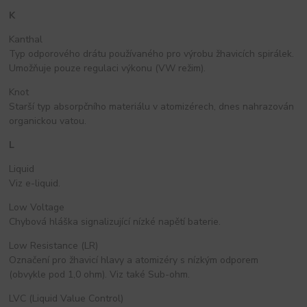
K
Kanthal
Typ odporového drátu používaného pro výrobu žhavicích spirálek.
Umožňuje pouze regulaci výkonu (VW režim).
Knot
Starší typ absorpčního materiálu v atomizérech, dnes nahrazován
organickou vatou.
L
Liquid
Viz e-liquid.
Low Voltage
Chybová hláška signalizující nízké napětí baterie.
Low Resistance (LR)
Označení pro žhavicí hlavy a atomizéry s nízkým odporem
(obvykle pod 1,0 ohm). Viz také Sub-ohm.
LVC (Liquid Value Control)