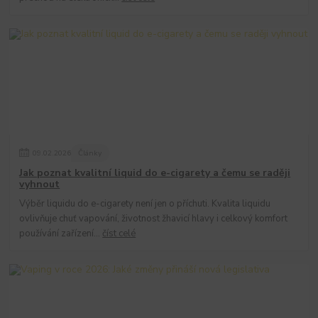
09
.
02
.
2026
Články
Jak poznat kvalitní liquid do e-cigarety a čemu se raději
vyhnout
Výběr liquidu do e-cigarety není jen o příchuti. Kvalita liquidu
ovlivňuje chuť vapování, životnost žhavicí hlavy i celkový komfort
používání zařízení...
číst celé