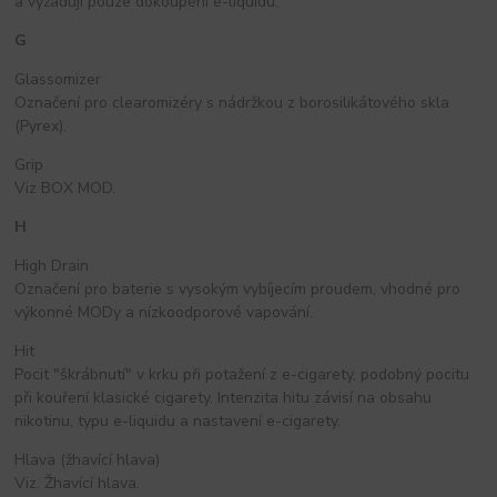
a vyžadují pouze dokoupení e-liquidu.
G
Glassomizer
Označení pro clearomizéry s nádržkou z borosilikátového skla
(Pyrex).
Grip
Viz BOX MOD.
H
High Drain
Označení pro baterie s vysokým vybíjecím proudem, vhodné pro
výkonné MODy a nízkoodporové vapování.
Hit
Pocit "škrábnutí" v krku při potažení z e-cigarety, podobný pocitu
při kouření klasické cigarety. Intenzita hitu závisí na obsahu
nikotinu, typu e-liquidu a nastavení e-cigarety.
Hlava (žhavící hlava)
Viz. Žhavící hlava.