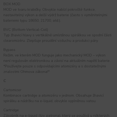
BOX MOD
MOD ve tvaru krabičky. Obvykle nabízí pokročilé funkce,
nastavitelný výkon a delší výdrž baterie (často s vyměnitelnými
bateriemi typu 18650, 21700, atd.).
BVC (Bottom-Vertical-Coil)
Typ žhavicí hlavy s vertikálně umístěnou spirálkou ve spodní části
clearomizéru. Zlepšuje proudění vzduchu a produkci páry.
Bypass
Režim, ve kterém MOD funguje jako mechanický MOD – výkon
není regulován elektronikou a závisí na aktuálním napětí baterie.
*Používejte pouze s odpovídajícími atomizéry a s dostatečnými
znalostmi Ohmova zákona!*
C
Cartomizer
Kombinace cartridge a atomizéru v jednom. Obsahuje žhavicí
spirálku a nádržku na e-liquid, obvykle vyplněnou vatou.
Cartridge
Zásobník na e-liquid (tzv. patrona), který se používá u některých