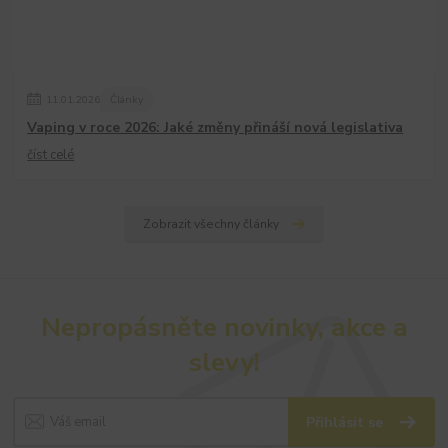
11
.
01
.
2026
Články
Vaping v roce 2026: Jaké změny přináší nová legislativa
číst celé
Zobrazit všechny články
Nepropásněte novinky, akce a
slevy!
Přihlásit se