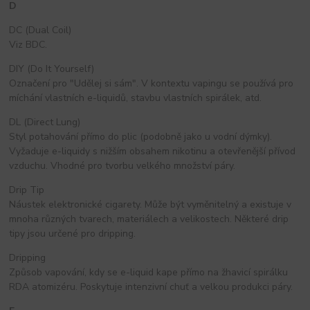
D
DC (Dual Coil)
Viz BDC.
DIY (Do It Yourself)
Označení pro "Udělej si sám". V kontextu vapingu se používá pro
míchání vlastních e-liquidů, stavbu vlastních spirálek, atd.
DL (Direct Lung)
Styl potahování přímo do plic (podobně jako u vodní dýmky).
Vyžaduje e-liquidy s nižším obsahem nikotinu a otevřenější přívod
vzduchu. Vhodné pro tvorbu velkého množství páry.
Drip Tip
Náustek elektronické cigarety. Může být vyměnitelný a existuje v
mnoha různých tvarech, materiálech a velikostech. Některé drip
tipy jsou určené pro dripping.
Dripping
Způsob vapování, kdy se e-liquid kape přímo na žhavicí spirálku
RDA atomizéru. Poskytuje intenzivní chuť a velkou produkci páry.