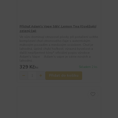
Příchuť Adam's Vape S&V: Lemon Tea (Osvěžující
zelený čaj)
Ve vůni dominují citrusové plody, při potažení ucítíte
komplexní chuť citronového čaje s autentickým
mátovým pozadím a medovým ocáskem. Chuť je
lahodná, úplně chybí hořkost, výrazná kyselost a
další nepříjemné tóny.* oficiální popis výrobce
Adam's Vape Adam's vape je série nových a
lahodný...
329 Kč
Skladem 2 ks
/
ks
Přidat do košíku