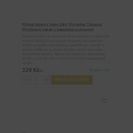
Příchuť Adam's Vape S&V: Pistachio Tobacco
(Pistáciový tabák s mandlemi a sirupem)
Tabákové tělo je obalené chutí sladkých pražených
pistácií zalitých javorovým sirupem, při výdechu
ucítíte na patře velejemnou nahořklost mandlí a
krásný oříškový ocásek. Zkrátka další z mé řady
dezertních tabáků. Namíchat jakékoliv autentické
oříšky je kumšt, ale s tímhle jsem fakt maximálně
spoko...
329 Kč
Skladem 1 ks
/
ks
Přidat do košíku