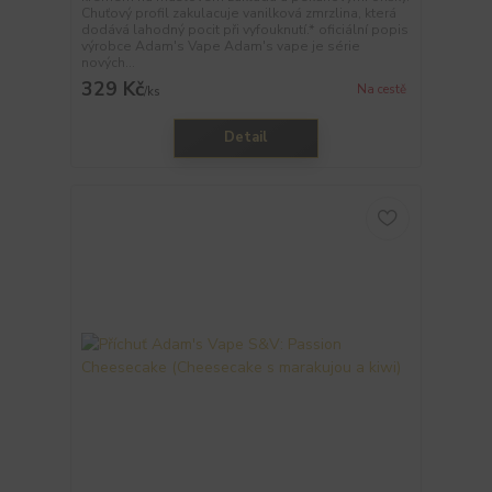
Chuťový profil zakulacuje vanilková zmrzlina, která
dodává lahodný pocit při vyfouknutí.* oficiální popis
výrobce Adam's Vape Adam's vape je série
nových...
329 Kč
Na cestě
/
ks
Detail