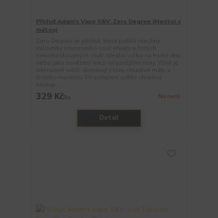
Příchuť Adam's Vape S&V: Zero Degree (Mentol s
mátou)
Zero Degree je příchuť, která potěší všechny
milovníky intenzivního cool efektu a čistých,
nekomplikovaných chutí. Ideální volba na horké dny
nebo jako osvěžení mezi výraznějšími mixy. Vůně je
intenzivně svěží, dominují jí tóny chladivé máty a
čistého mentolu. Při potažení ucítíte chladivý
nástup, ...
329 Kč
Na cestě
/
ks
Detail