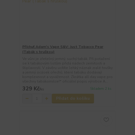
Příchuť Adam's Vape S&V: Just Tobacco Pear
(Tabák s hruškou)
Ve vůni je zřetelný jemný, suchý tabák. Při potažení
se k tabákovým listům přidá nádech zemitosti a
štiplavosti. V závěru ucítíte lehký náznak zralé hrušky
a jemný ocásek ořechů, které tabáku dodávají
komplexnost a vyváženost. Zkrátka all day vape pro
všechny tabákomilce!* oficiální popis výrobce A...
329 Kč
Skladem 2 ks
/
ks
Přidat do košíku