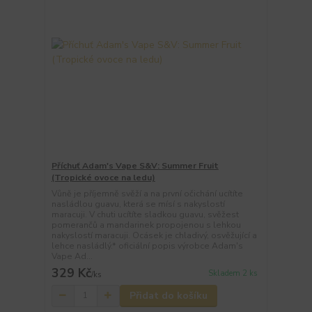
Příchuť Adam's Vape S&V: Summer Fruit
(Tropické ovoce na ledu)
Vůně je příjemně svěží a na první očichání ucítíte
nasládlou guavu, která se mísí s nakyslostí
maracuji. V chuti ucítíte sladkou guavu, svěžest
pomerančů a mandarinek propojenou s lehkou
nakyslostí maracuji. Ocásek je chladivý, osvěžující a
lehce nasládlý.* oficiální popis výrobce Adam's
Vape Ad...
329 Kč
Skladem 2 ks
/
ks
Přidat do košíku