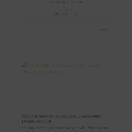
Zobrazuji 1-34 z 34
strana
z 1
Příchuť Adam's Vape S&V: Just Tobacco Mint
(Tabák s mátou)
Ve vůni je zřetelný jemný suchý tabák. Při potažení