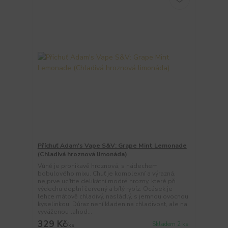
Příchuť Adam's Vape S&V: Grape Mint Lemonade
(Chladivá hroznová limonáda)
Vůně je pronikavě hroznová, s nádechem
bobulového mixu. Chuť je komplexní a výrazná,
nejprve ucítíte delikátní modré hrozny, které při
výdechu doplní červený a bílý rybíz. Ocásek je
lehce mátově chladivý, nasládlý, s jemnou ovocnou
kyselinkou. Důraz není kladen na chladivost, ale na
vyváženou lahod...
329 Kč
Skladem 2 ks
/
ks