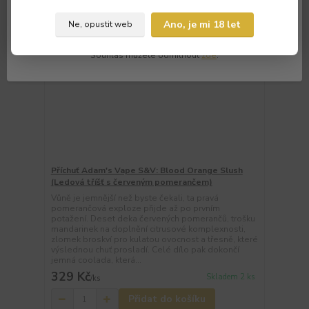
Souhlasím
Nastavení
Ano, je mi 18 let
Ne, opustit web
Souhlas můžete odmítnout
zde
.
Příchuť Adam's Vape S&V: Blood Orange Slush
(Ledová tříšť s červeným pomerančem)
Vůně je jemnější než byste čekali, ta pravá
pomerančová exploze přijde až po prvním
potažení. Deset deka červených pomerančů, trošku
mandarinek na doplnění citrusové komplexnosti,
zlomek broskví pro kulatou ovocnost a třesně, které
výslednou chuť prosladí. Celé dílo pak dokončí
jemná coolada, která...
329 Kč
Skladem 2 ks
/
ks
Přidat do košíku