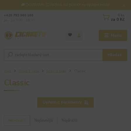
🚚 DOPRAVA ZDARMA od 800 Kč na výdejní místa!
0
ks
+420 793 960 166
za
0 Kč
po - pá 9:00 - 16:00
Menu
Hledat
Úvod
Shake & vape
Adam's Vape
Classic
Classic
Upřesnit parametry
Nejnovější
Nejlevnější
Nejdražší