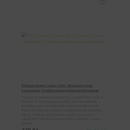
Příchuť Adam's Vape S&V: Blueberry Acai
Lemonade (Vychlazená borůvková limonáda)
Vůně je pronikavě borůvková, s nádechem acai a
citrónu. V chuti nejprve ucítíte zralé kanadské
borůvky a pro acai typickou chuť lesních plodů,
které při výdechu doplní sladké jahody a kyselý
citron. Ocásek je chladivý, osvěžující a lehce
nasládlý.* oficiální popis výrobce Adam's Vape
Adam'...