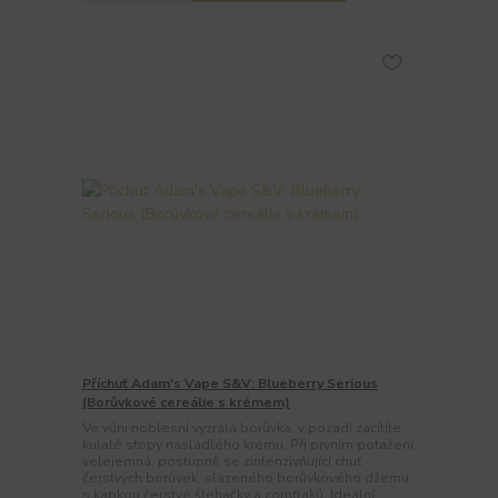
Příchuť Adam's Vape S&V: Blueberry Serious
(Borůvkové cereálie s krémem)
Ve vůni noblesní vyzrálá borůvka, v pozadí zacítíte
kulaté stopy nasládlého krému. Při prvním potažení
velejemná, postupně se zintenzivňující chuť
čerstvých borůvek, slazeného borůvkového džemu
s kapkou čerstvé šlehačky a cornflaků. Ideální