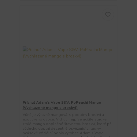
Příchuť Adam's Vape S&V: PoPeachi Mango
(Vychlazené mango s broskví)
Vůně je výrazně mangová, s podtóny broskví a
exotického ovoce. V chuti nejprve ucítíte sladké,
zralé mango doplněné šťavnatou broskví, které při
výdechu doplní decentně osvěžující chladivý
ocásek.* oficiální popis výrobce Adam's Vape