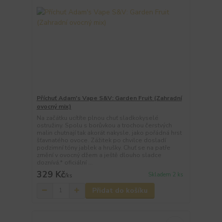
Příchuť Adam's Vape S&V: Garden Fruit (Zahradní
ovocný mix)
Na začátku ucítíte plnou chuť sladkokyselé
ostružiny. Spolu s borůvkou a trochou čerstvých
malin chutnají tak akorát nakysle, jako pořádná hrst
šťavnatého ovoce. Zážitek po chvilce dosladí
podzimní tóny jablek a hrušky. Chuť se na patře
změní v ovocný džem a ještě dlouho sladce
doznívá.* oficiální ...
329 Kč
Skladem 2 ks
/
ks
Přidat do košíku