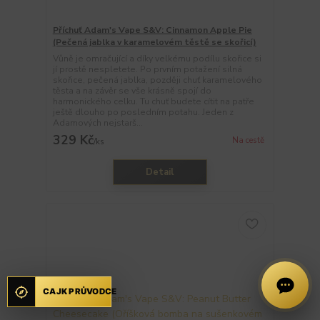
Příchuť Adam's Vape S&V: Cinnamon Apple Pie
(Pečená jablka v karamelovém těstě se skořicí)
Vůně je omračující a díky velkému podílu skořice si
jí prostě nespletete. Po prvním potažení silná
skořice, pečená jablka, později chuť karamelového
těsta a na závěr se vše krásně spojí do
harmonického celku. Tu chuť budete cítit na patře
ještě dlouho po posledním potahu. Jeden z
Adamových nejstarš...
329 Kč
Na cestě
/
ks
Detail
CAJK PRŮVODCE