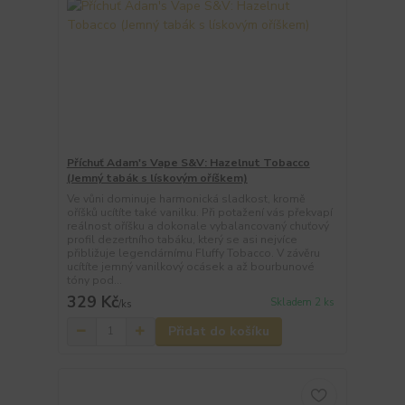
Příchuť Adam's Vape S&V: Hazelnut Tobacco
(Jemný tabák s lískovým oříškem)
Ve vůni dominuje harmonická sladkost, kromě
oříšků ucítíte také vanilku. Při potažení vás překvapí
reálnost oříšku a dokonale vybalancovaný chuťový
profil dezertního tabáku, který se asi nejvíce
přibližuje legendárnímu Fluffy Tobacco. V závěru
ucítíte jemný vanilkový ocásek a až bourbunové
tóny pod...
329 Kč
Skladem 2 ks
/
ks
Přidat do košíku