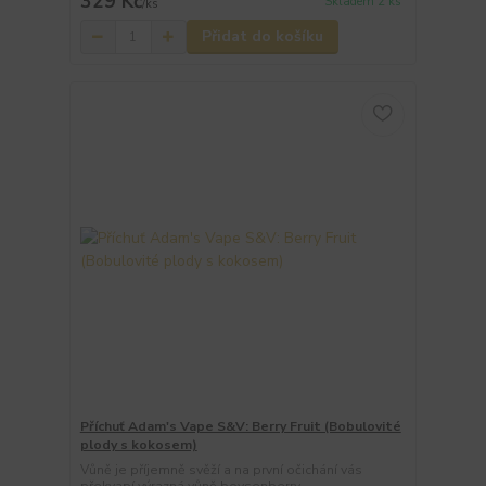
329 Kč
Skladem 2 ks
/
ks
Přidat do košíku
Příchuť Adam's Vape S&V: Berry Fruit (Bobulovité
plody s kokosem)
Vůně je příjemně svěží a na první očichání vás
překvapí výrazná vůně boysenberry