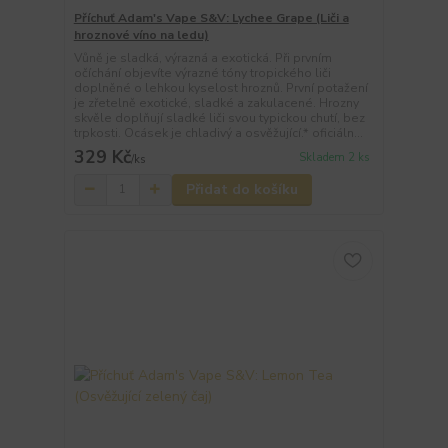
Příchuť Adam's Vape S&V: Lychee Grape (Liči a
hroznové víno na ledu)
Vůně je sladká, výrazná a exotická. Při prvním
očíchání objevíte výrazné tóny tropického liči
doplněné o lehkou kyselost hroznů. První potažení
je zřetelně exotické, sladké a zakulacené. Hrozny
skvěle doplňují sladké liči svou typickou chutí, bez
trpkosti. Ocásek je chladivý a osvěžující.* oficiáln...
329 Kč
Skladem 2 ks
/
ks
Přidat do košíku