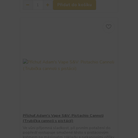
Přidat do košíku
Příchuť Adam's Vape S&V: Pistachio Cannoli
(Trubička cannoli s pistácií)
Ve vůni příjemná sladkost, při prvním potažení do
popředí vystupuje smažené těsto s pistáciovým
krémem na máslovém základu a pekanovými oříšky.