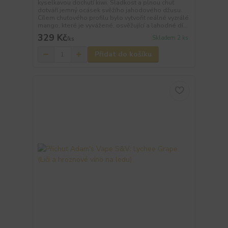
kyselkavou dochutí kiwi. Sladkost a plnou chuť
dotváří jemný ocásek svěžího jahodového džusu.
Cílem chuťového profilu bylo vytvořit reálné vyzrálé
mango, které je vyvážené, osvěžující a lahodné dí...
329 Kč
Skladem 2 ks
/
ks
Přidat do košíku