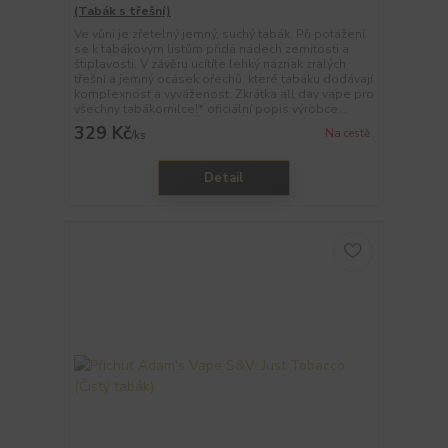
(Tabák s třešní)
Ve vůni je zřetelný jemný, suchý tabák. Při potažení
se k tabákovým listům přidá nádech zemitosti a
štiplavosti. V závěru ucítíte lehký náznak zralých
třešní a jemný ocásek ořechů, které tabáku dodávají
komplexnost a vyváženost. Zkrátka all day vape pro
všechny tabákomilce!* oficiální popis výrobce...
329 Kč
Na cestě
/
ks
Detail