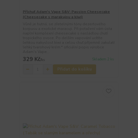
Příchuť Adam's Vape S&V: Passion Cheesecake
(Cheesecake s marakujou a kiwi)
Vůně je hutná, se zřetelnými tóny dezertového
korpusu a exotické maracuji. Při potažení vám ústa
naplní komplexní cheesecake s nasládlou chutí
tropického ovoce. Po delším vapování ucítíte
lehkou nakyslost kiwi a celou chuť příjemně zakulatí
lehký tvarohový krém.* oficiální popis výrobce
Adam's Vape...
329 Kč
Skladem 2 ks
/
ks
Přidat do košíku