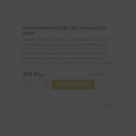
Příchuť Adam's Vape S&V: Just Tobacco (Čistý
tabák)
Ve vůni je zřetelný jemný, suchý tabák. Při potažení
se k tabákovým listům přidá nádech zemitosti a
štiplavosti. V závěru ucítíte jemný ocásek ořechů,
které tabáku dodávají komplexnost a vyváženost.
Zkrátka all day vape pro všechny tabákomilce!*
oficiální popis výrobce Adam's Vape Adam's vape
je ...
329 Kč
Skladem 1 ks
/
ks
Přidat do košíku