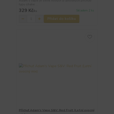
Adam's vape je série nových a lahodných příchutí
typu shake ...
329 Kč
Skladem 2 ks
/
ks
Přidat do košíku
Příchuť Adam's Vape S&V: Red Fruit (Letní ovocný