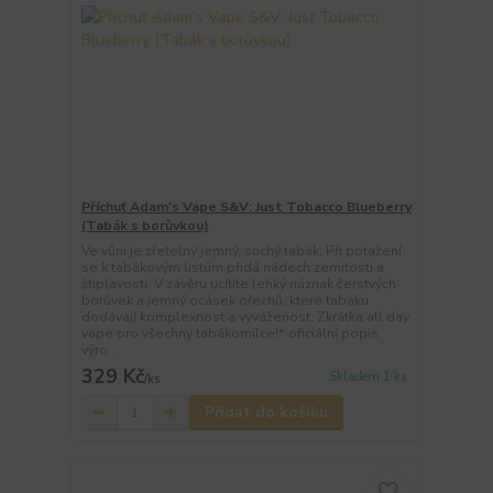
Příchuť Adam's Vape S&V: Just Tobacco Blueberry
(Tabák s borůvkou)
Ve vůni je zřetelný jemný, suchý tabák. Při potažení
se k tabákovým listům přidá nádech zemitosti a
štiplavosti. V závěru ucítíte lehký náznak čerstvých
borůvek a jemný ocásek ořechů, které tabáku
dodávají komplexnost a vyváženost. Zkrátka all day
vape pro všechny tabákomilce!* oficiální popis
výro...
329 Kč
Skladem 1 ks
/
ks
Přidat do košíku