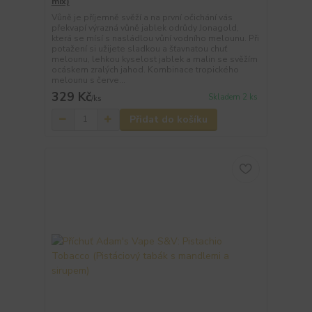
mix)
Vůně je příjemně svěží a na první očichání vás
překvapí výrazná vůně jablek odrůdy Jonagold,
která se mísí s nasládlou vůní vodního melounu. Při
potažení si užijete sladkou a šťavnatou chuť
melounu, lehkou kyselost jablek a malin se svěžím
ocáskem zralých jahod. Kombinace tropického
melounu s červe...
329 Kč
Skladem 2 ks
/
ks
Přidat do košíku