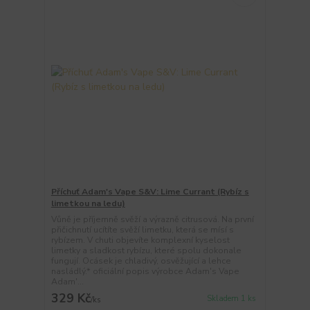
Příchuť Adam's Vape S&V: Lime Currant (Rybíz s
limetkou na ledu)
Vůně je příjemně svěží a výrazně citrusová. Na první
přičichnutí ucítíte svěží limetku, která se mísí s
rybízem. V chuti objevíte komplexní kyselost
limetky a sladkost rybízu, které spolu dokonale
fungují. Ocásek je chladivý, osvěžující a lehce
nasládlý.* oficiální popis výrobce Adam's Vape
Adam'...
329 Kč
Skladem 1 ks
/
ks