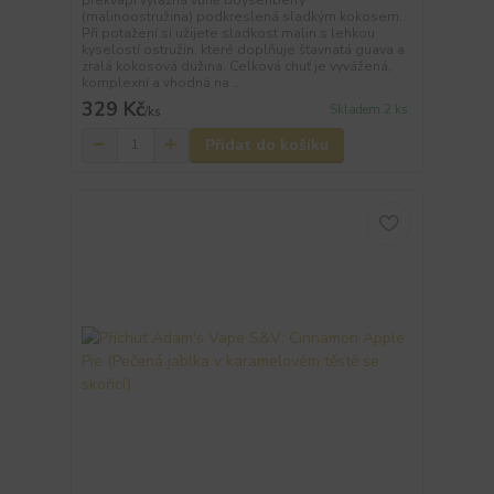
(malinoostružina) podkreslená sladkým kokosem.
Při potažení si užijete sladkost malin s lehkou
kyselostí ostružin, které doplňuje šťavnatá guava a
zralá kokosová dužina. Celková chuť je vyvážená,
komplexní a vhodná na ...
329 Kč
Skladem 2 ks
/
ks
Přidat do košíku