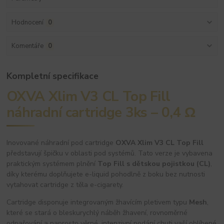
Hodnocení
0
Komentáře
0
Kompletní specifikace
OXVA Xlim V3 CL Top Fill
náhradní cartridge 3ks – 0,4 Ω
Inovované náhradní pod cartridge
OXVA Xlim V3 CL Top Fill
představují špičku v oblasti pod systémů. Tato verze je vybavena
praktickým systémem plnění
Top Fill s dětskou pojistkou (CL)
,
díky kterému doplňujete e-liquid pohodlně z boku bez nutnosti
vytahovat cartridge z těla e-cigarety.
Cartridge disponuje integrovaným žhavícím pletivem typu
Mesh
,
které se stará o bleskurychlý náběh žhavení, rovnoměrné
odpařování a naprosto věrné, intenzivní podání chuti vaší oblíbené