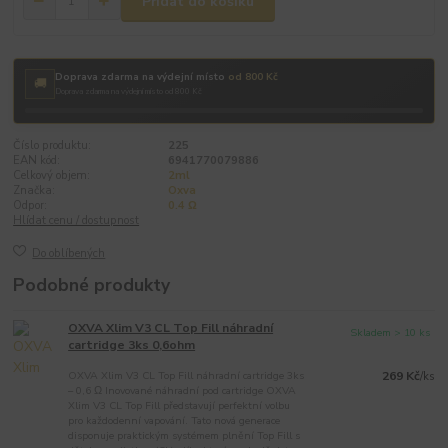
Přidat do košíku
Doprava zdarma na výdejní místo
od 800 Kč
🚚
Doprava zdarma na výdejní místo od 800 Kč
Číslo produktu:
225
EAN kód:
6941770079886
Celkový objem:
2ml
Značka:
Oxva
Odpor:
0.4 Ω
Hlídat cenu / dostupnost
Do oblíbených
Podobné produkty
OXVA Xlim V3 CL Top Fill náhradní
Skladem > 10 ks
cartridge 3ks 0,6ohm
OXVA Xlim V3 CL Top Fill náhradní cartridge 3ks
269 Kč
/
ks
– 0,6 Ω Inovované náhradní pod cartridge OXVA
Xlim V3 CL Top Fill představují perfektní volbu
pro každodenní vapování. Tato nová generace
disponuje praktickým systémem plnění Top Fill s