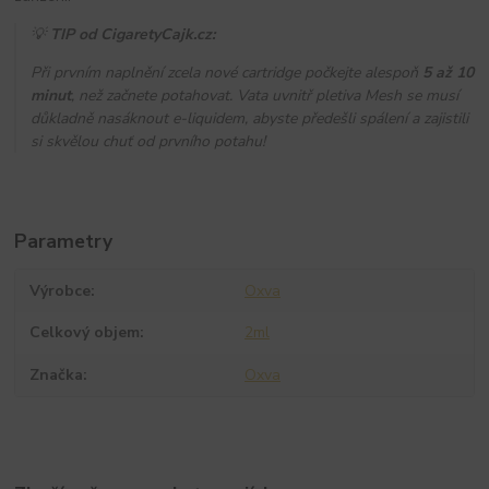
💡
TIP od CigaretyCajk.cz:
Při prvním naplnění zcela nové cartridge počkejte alespoň
5 až 10
minut
, než začnete potahovat. Vata uvnitř pletiva Mesh se musí
důkladně nasáknout e-liquidem, abyste předešli spálení a zajistili
si skvělou chuť od prvního potahu!
Parametry
Výrobce
Oxva
Celkový objem
2ml
Značka
Oxva