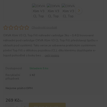
Ohodnotit produkt
OXVA Xlim V3 CL Top Fill náhradní cartridge 3ks – 0,4 Ω Inovované
náhradní pod cartridge OXVA Xlim V3 CL Top Fill představují špičku v
oblasti pod systémů. Tato verze je vybavena praktickým systémem
plnění Top Fill s dětskou pojistkou (CL), díky kterému doplňujete e-
liquid pohodlně z boku bez ...
celý popis
Dostupnost
Skladem 5 ks
Recyklační
1 Kč
příspěvek
Nejsme plátci DPH
269 Kč
/
ks