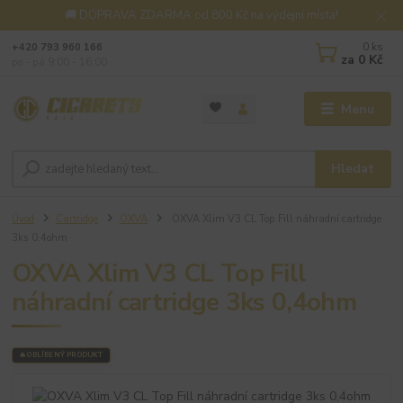
🚚 DOPRAVA ZDARMA od 800 Kč na výdejní místa!
0
ks
+420 793 960 166
za
0 Kč
po - pá 9:00 - 16:00
Menu
Hledat
Úvod
Cartridge
OXVA
OXVA Xlim V3 CL Top Fill náhradní cartridge
3ks 0,4ohm
OXVA Xlim V3 CL Top Fill
náhradní cartridge 3ks 0,4ohm
OBLÍBENÝ PRODUKT