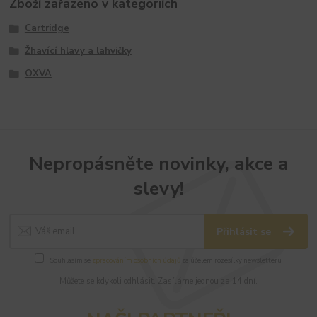
Zboží zařazeno v kategoriích
Cartridge
Žhavící hlavy a lahvičky
OXVA
Nepropásněte novinky, akce a
slevy!
Přihlásit se
Souhlasím se
zpracováním osobních údajů
za účelem rozesílky newsletteru.
Můžete se kdykoli odhlásit. Zasíláme jednou za 14 dní.