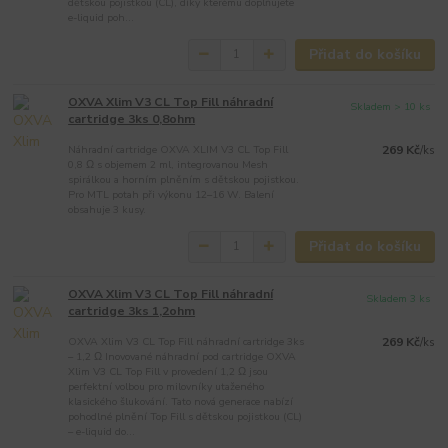
dětskou pojistkou (CL), díky kterému doplňujete
e-liquid poh...
Přidat do košíku
OXVA Xlim V3 CL Top Fill náhradní
Skladem > 10 ks
cartridge 3ks 0,8ohm
Náhradní cartridge OXVA XLIM V3 CL Top Fill
269 Kč
/
ks
0,8 Ω s objemem 2 ml, integrovanou Mesh
spirálkou a horním plněním s dětskou pojistkou.
Pro MTL potah při výkonu 12–16 W. Balení
obsahuje 3 kusy.
Přidat do košíku
OXVA Xlim V3 CL Top Fill náhradní
Skladem 3 ks
cartridge 3ks 1,2ohm
OXVA Xlim V3 CL Top Fill náhradní cartridge 3ks
269 Kč
/
ks
– 1,2 Ω Inovované náhradní pod cartridge OXVA
Xlim V3 CL Top Fill v provedení 1,2 Ω jsou
perfektní volbou pro milovníky utaženého
klasického šlukování. Tato nová generace nabízí
pohodlné plnění Top Fill s dětskou pojistkou (CL)
– e-liquid do...