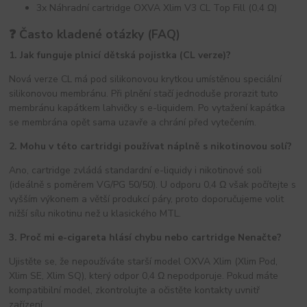
3x Náhradní cartridge OXVA Xlim V3 CL Top Fill (0,4 Ω)
❓ Často kladené otázky (FAQ)
1. Jak funguje plnicí dětská pojistka (CL verze)?
Nová verze CL má pod silikonovou krytkou umístěnou speciální
silikonovou membránu. Při plnění stačí jednoduše prorazit tuto
membránu kapátkem lahvičky s e-liquidem. Po vytažení kapátka
se membrána opět sama uzavře a chrání před vytečením.
2. Mohu v této cartridgi používat náplně s nikotinovou solí?
Ano, cartridge zvládá standardní e-liquidy i nikotinové soli
(ideálně s poměrem VG/PG 50/50). U odporu 0,4 Ω však počítejte s
vyšším výkonem a větší produkcí páry, proto doporučujeme volit
nižší sílu nikotinu než u klasického MTL.
3. Proč mi e-cigareta hlásí chybu nebo cartridge Nenačte?
Ujistěte se, že nepoužíváte starší model OXVA Xlim (Xlim Pod,
Xlim SE, Xlim SQ), který odpor 0,4 Ω nepodporuje. Pokud máte
kompatibilní model, zkontrolujte a očistěte kontakty uvnitř
zařízení.