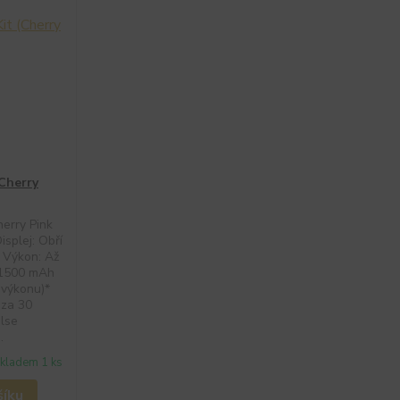
(Cherry
herry Pink
splej: Obří
* Výkon: Až
: 1500 mAh
 výkonu)*
 za 30
ulse
.
kladem 1 ks
šíku