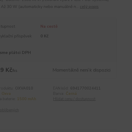
 Až 30 W (automaticky nebo manuálně n...
celý popis
tupnost
Na cestě
yklační příspěvek
0 Kč
sme plátci DPH
9 Kč
Momentálně není k dispozici
/
ks
roduktu:
OXVA010
EAN kód:
6941770024411
Oxva
Barva:
Černá
a baterie:
1500 mAh
Hlídat cenu / dostupnost
oblíbených