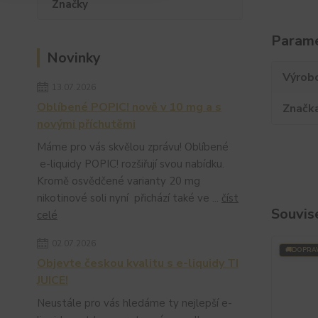
Značky
Param
Novinky
Výrob
13.07.2026
Oblíbené POPIC! nově v 10 mg a s
Značk
novými příchutěmi
Máme pro vás skvělou zprávu! Oblíbené
e-liquidy POPIC! rozšiřují svou nabídku.
Kromě osvědčené varianty 20 mg
nikotinové soli nyní přichází také ve ...
číst
Souvise
celé
02.07.2026
DOPRA
Objevte českou kvalitu s e-liquidy TI
JUICE!
Neustále pro vás hledáme ty nejlepší e-