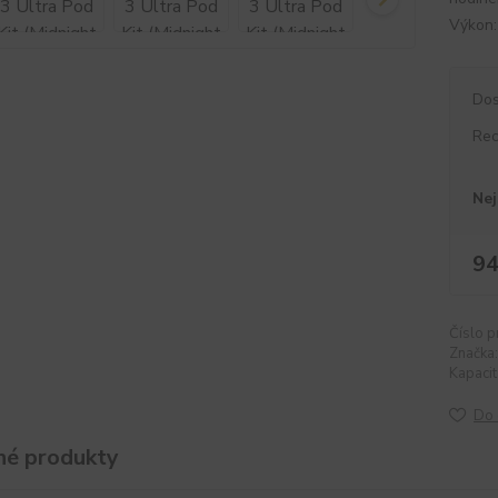
Výkon:
Dos
Rec
Nej
94
Číslo p
Značka:
Kapacit
Do 
é produkty