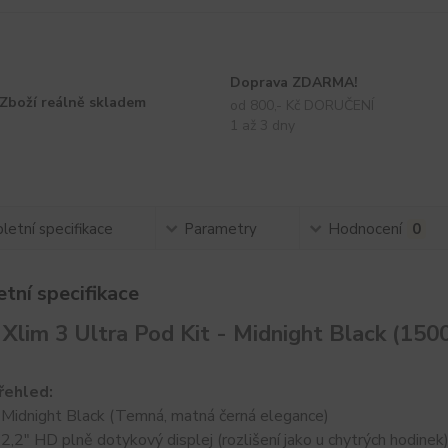
Doprava ZDARMA!
Zboží reálně skladem
od 800,- Kč DORUČENÍ
1 až 3 dny
etní specifikace
Parametry
Hodnocení
0
tní specifikace
lim 3 Ultra Pod Kit - Midnight Black (15
řehled:
 Midnight Black (Temná, matná černá elegance)
: 2,2" HD plně dotykový displej (rozlišení jako u chytrých hodinek