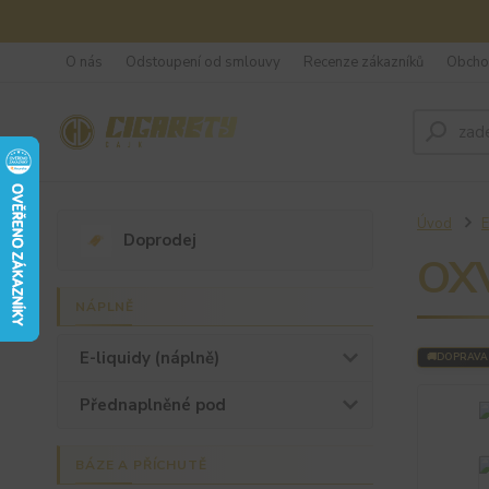
O nás
Odstoupení od smlouvy
Recenze zákazníků
Obcho
Úvod
E
Doprodej
OXV
NÁPLNĚ
E-liquidy (náplně)
DOPRAVA
Přednaplněné pod
BÁZE A PŘÍCHUTĚ