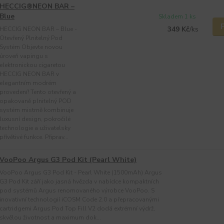
HECCIG®NEON BAR –
Blue
Skladem 1 ks
349 Kč
/
ks
HECCIG NEON BAR – Blue -
Otevřený Plnitelný Pod
Systém Objevte novou
úroveň vapingu s
elektronickou cigaretou
HECCIG NEON BAR v
elegantním modrém
provedení! Tento otevřený a
opakovaně plnitelný POD
systém mistrně kombinuje
luxusní design, pokročilé
technologie a uživatelsky
přívětivé funkce. Připrav...
VooPoo Argus G3 Pod Kit (Pearl White)
VooPoo Argus G3 Pod Kit - Pearl White (1500mAh) Argus
G3 Pod Kit září jako jasná hvězda v nabídce kompaktních
pod systémů Argus renomovaného výrobce VooPoo. S
inovativní technologií iCOSM Code 2.0 a přepracovanými
cartridgemi Argus Pod Top Fill V2 dodá extrémní výdrž,
skvělou životnost a maximum dok...