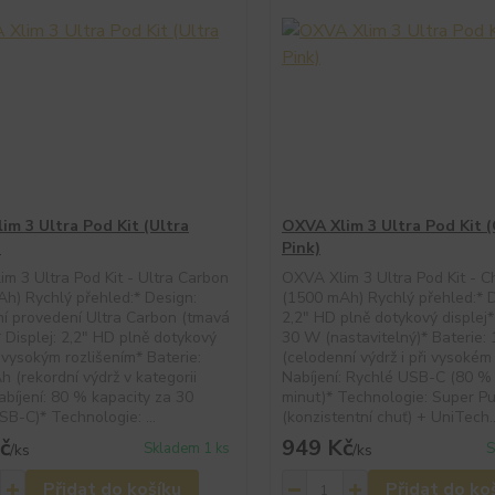
im 3 Ultra Pod Kit (Ultra
OXVA Xlim 3 Ultra Pod Kit 
)
Pink)
m 3 Ultra Pod Kit - Ultra Carbon
OXVA Xlim 3 Ultra Pod Kit - C
h) Rychlý přehled:* Design:
(1500 mAh) Rychlý přehled:* Di
ní provedení Ultra Carbon (tmavá
2,2" HD plně dotykový displej
* Displej: 2,2" HD plně dotykový
30 W (nastavitelný)* Baterie
s vysokým rozlišením* Baterie:
(celodenní výdrž i při vysokém
 (rekordní výdrž v kategorii
Nabíjení: Rychlé USB-C (80 %
bíjení: 80 % kapacity za 30
minut)* Technologie: Super P
SB-C)* Technologie: ...
(konzistentní chuť) + UniTech..
č
949 Kč
Skladem 1 ks
S
/
ks
/
ks
Přidat do košíku
Přidat do ko