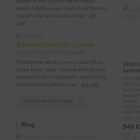
liquidy na trhu, a proto máme velkou
radost z další novinky v našem sortimentu.
Pokud máte rádi výrazné příchut...
číst
celé
20.06.2025
🍓 Novinka: Ritchy S&V – Ovocné
příchutě, které tě dostanou!
Rozšiřujeme nabídku o novou řadu Ritchy
OXVA Xl
Shake &amp; Vape – ovocné příchutě plné
Carbon
šťavnatých tónů a výrazného aroma.Ritchy
OXVA Xli
(1500 mA
přináší moderní přístup k vap...
číst celé
Exkluziv
textura)
Zobrazit všechny novinky
displej 
1500 mAh
POD)* Na
minut (U
Blog
949 K