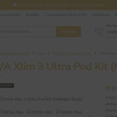
🚚 DOPRAVA ZDARMA od 800 Kč na výdejní místa!
dní podmínky
Kontakty
Často kladené otázky (FAQ)
Reklamace
B
Nevíte
Hledat
+420
po - p
lektronické cigarety
Oxva
OXVA Xlim 3 Ultra Pod Kit
OXVA Xlim 3
A Xlim 3 Ultra Pod Kit (
 ZDARMA
OXVA X
přehle
Displej
hodine