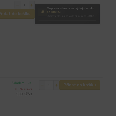
Doprava zdarma na výdejní místo
🚚
od 800 Kč
Přidat do košíku
Doprava zdarma na výdejní místo od 800 Kč
Skladem 1 ks
Přidat do košíku
20 % sleva
599 Kč
/
ks