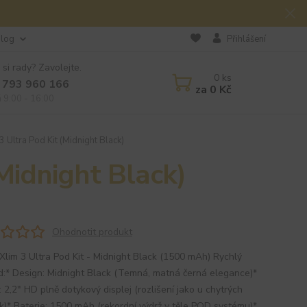
log
Přihlášení
 si rady? Zavolejte.
0
ks
 793 960 166
za
0 Kč
á 9:00 - 16:00
 Ultra Pod Kit (Midnight Black)
Midnight Black)
Ohodnotit produkt
lim 3 Ultra Pod Kit - Midnight Black (1500 mAh) Rychlý
d:* Design: Midnight Black (Temná, matná černá elegance)*
: 2,2" HD plně dotykový displej (rozlišení jako u chytrých
k)* Baterie: 1500 mAh (rekordní výdrž v těle POD systému)*