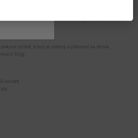
e i když baterie klesá, výkon zůstává stabilní. Výsledek?
 V3 (horní plnění) si užijete maximálně prokreslenou chuť
zinkové slitině, který je odolný a příjemný na dotek.
otnost 90g).
ší potah)
tah)