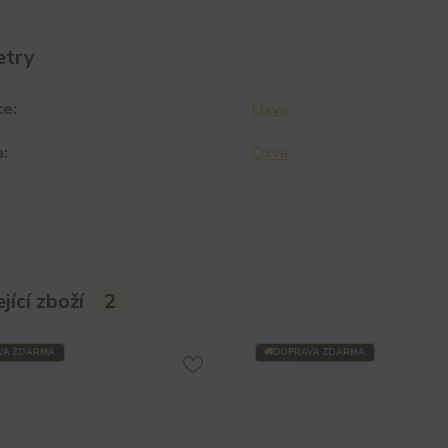
etry
ce
Oxva
a
Oxva
jící zboží
2
VA ZDARMA
DOPRAVA ZDARMA