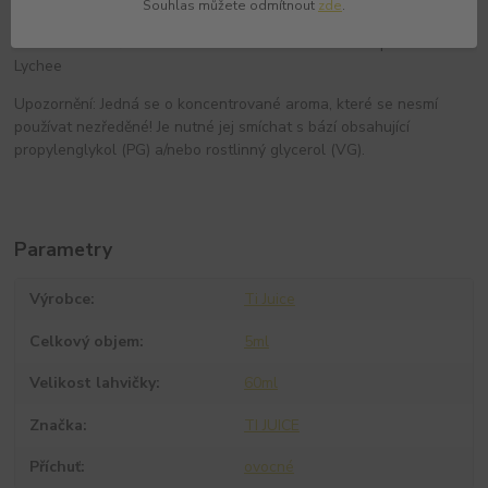
Obsah balení:
Souhlas můžete odmítnout
zde
.
* 1x 60ml lahvička s 5 ml aroma TI BAR EDITION Grape and
Lychee
Upozornění: Jedná se o koncentrované aroma, které se nesmí
používat nezředěné! Je nutné jej smíchat s bází obsahující
propylenglykol (PG) a/nebo rostlinný glycerol (VG).
Parametry
Výrobce
Ti Juice
Celkový objem
5ml
Velikost lahvičky
60ml
Značka
TI JUICE
Příchuť
ovocné