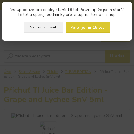
🚚 DOPRAVA ZDARMA od 800 Kč na výdejní místa!
Vstup pouze pro osoby starší 18 let Potvrzuji, že jsem starší
18 let a splňuji podmínky pro vstup na tento e-shop.
0
ks
+420 793 960 166
za
0 Kč
po - pá 9:00 - 16:00
Ano, je mi 18 let
Ne, opustit web
Menu
Hledat
Úvod
Shake & vape
Ti Juice
TI BAR EDITION
Příchuť TI Juice Bar
Edition - Grape and Lychee SnV 5ml
Příchuť TI Juice Bar Edition -
Grape and Lychee SnV 5ml