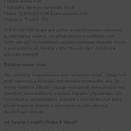
* Objem aroma: 5 ml
* Výsledný objem po namíchání: 60 ml
* Série: TI BAR EDITION (Extra výrazná chuť)
* Výrobce: TI JUICE (ČR)
TI BAR EDITION Grape and Lychee je sofistikovanou volbou pro
ty, kteří hledají sladkou, ale přitom jemnou a neotřelou chuť.
Tento mix sází na osvědčenou asijskou kombinaci tmavého hrozna
a aromatického liči, která je v této "Barové edici" dotažena k
dokonalé intenzitě.
Detailní rozbor chuti:
Tato příchuť je elegantní hrou dvou výrazných složek. Základ tvoří
plná, cukernatá a šťavnatá chuť tmavého hroznového vína. Do
tohoto sladkého základu vstupuje exotické liči, které přidává svůj
specifický, lehce květinový a voňavý charakter připomínající růže.
Výsledkem je nezaměnitelná, šťavnatá a aromatická chuť, která
působí luxusním dojmem a zanechává na patře příjemný,
dlouhotrvající dozvuk.
Jak funguje Longfill (Shake & Vape)?: