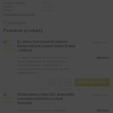
Velikost lahvičky:
60ml
Značka:
TI JUICE
Příchuť:
ovocné
Hlídat cenu / dostupnost
Do oblíbených
Podobné produkty
Dr. Vapes Overdosed Strawberry
Skladem 2 ks
Banana (Jahoda a banán) Shake & Vape
– 10/60 ml
Dr. Vapes Overdosed Strawberry Banana je
299 Kč
/
ks
Shake & Vape aroma se sladkou jahodou a
krémovým banánem. Obsahuje 10 ml
koncentrátu v 60ml lahvičce a před použitím
vyžaduje doplnění.
Přidat do košíku
Příchuť Adam's Vape S&V: Grape Mint
Skladem 2 ks
Lemonade (Chladivá hroznová
limonáda)
Vůně je pronikavě hroznová, s nádechem
329 Kč
/
ks