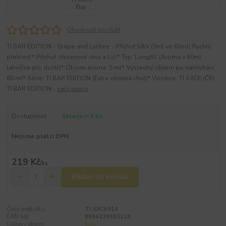
Ohodnotit produkt
TI BAR EDITION - Grape and Lychee - Příchuť S&V (5ml ve 60ml) Rychlý
přehled:* Příchuť: Hroznové víno a Liči* Typ: Longfill (Aroma v 60ml
lahvičce pro dolití)* Objem aroma: 5 ml* Výsledný objem po namíchání:
60 ml* Série: TI BAR EDITION (Extra výrazná chuť)* Výrobce: TI JUICE (ČR)
TI BAR EDITION...
celý popis
Dostupnost
Skladem 1 ks
Nejsme plátci DPH
219 Kč
/
ks
Přidat do košíku
Číslo produktu:
TI JUICE014
EAN kód:
8594224983116
Celkový objem:
5ml