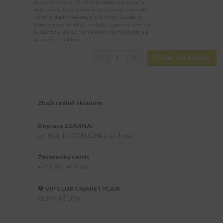
bobulového mixu. Chuť je komplexní a výrazná,
nejprve ucítíte delikátní modré hrozny, které při
výdechu doplní červený a bílý rybíz. Ocásek je
lehce mátově chladivý, nasládlý, s jemnou ovocnou
kyselinkou. Důraz není kladen na chladivost, ale
na vyváženou lahod...
Přidat do košíku
Zboží reálně skladem
Doprava ZDARMA!
od 800,- Kč DORUČENÍ 1 až 3 dny
Zákaznický servis
+420 793 960 166
💎 VIP CLUB CIGARETYCAJK
SLEVY AŽ 10%