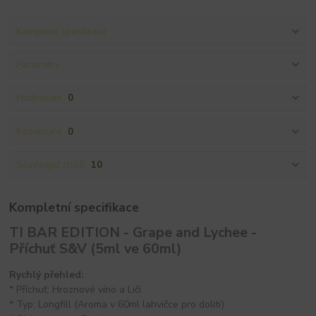
Kompletní specifikace
Parametry
Hodnocení
0
Komentáře
0
Související zboží
10
Kompletní specifikace
TI BAR EDITION - Grape and Lychee -
Příchuť S&V (5ml ve 60ml)
Rychlý přehled:
* Příchuť: Hroznové víno a Liči
* Typ: Longfill (Aroma v 60ml lahvičce pro dolití)