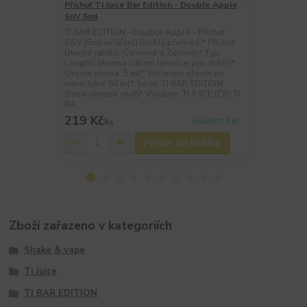
Příchuť TI Juice Bar Edition - Double Apple
Příchuť TI J
SnV 5ml
Watermelon
TI BAR EDITION - Double Apple - Příchuť
TI BAR EDIT
S&V (5ml ve 60ml) Rychlý přehled:* Příchuť:
Pineapple - 
Dvojité jablko (Červené a Zelené)* Typ:
Rychlý přehl
Longfill (Aroma v 60ml lahvičce pro dolití)*
meloun, Anan
Objem aroma: 5 ml* Výsledný objem po
60ml lahvičc
namíchání: 60 ml* Série: TI BAR EDITION
ml* Výsledn
(Extra výrazná chuť)* Výrobce: TI JUICE (ČR) TI
Série: TI BAR
BA...
Výrobce: TI JU
219 Kč
219 Kč
Skladem 3 ks
/
ks
/
ks
Přidat do košíku
Zboží zařazeno v kategoriích
Shake & vape
Ti Juice
TI BAR EDITION