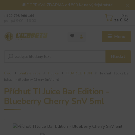
🚚 DOPRAVA ZDARMA od 800 Kč na výdejní místa!
0
ks
+420 793 960 166
za
0 Kč
po - pá 9:00 - 16:00
Menu
Hledat
Úvod
Shake & vape
Ti Juice
TI BAR EDITION
Příchuť TI Juice Bar
Edition - Blueberry Cherry SnV 5ml
Příchuť TI Juice Bar Edition -
Blueberry Cherry SnV 5ml