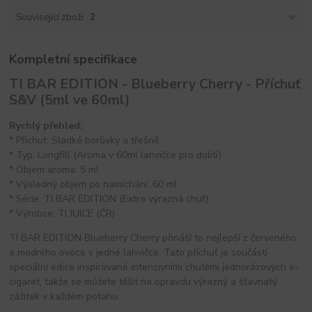
Související zboží
2
Kompletní specifikace
TI BAR EDITION - Blueberry Cherry - Příchuť
S&V (5ml ve 60ml)
Rychlý přehled:
* Příchuť: Sladké borůvky a třešně
* Typ: Longfill (Aroma v 60ml lahvičce pro dolití)
* Objem aroma: 5 ml
* Výsledný objem po namíchání: 60 ml
* Série: TI BAR EDITION (Extra výrazná chuť)
* Výrobce: TI JUICE (ČR)
TI BAR EDITION Blueberry Cherry přináší to nejlepší z červeného
a modrého ovoce v jedné lahvičce. Tato příchuť je součástí
speciální edice inspirované intenzivními chutěmi jednorázových e-
cigaret, takže se můžete těšit na opravdu výrazný a šťavnatý
zážitek v každém potahu.