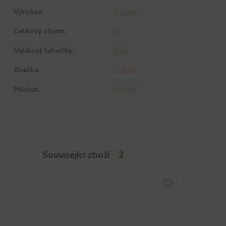
Výrobce
Ti Juice
Celkový objem
5ml
Velikost lahvičky
60ml
Značka
TI JUICE
Příchuť
ovocné
Související zboží
2