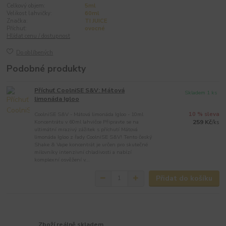
Celkový objem:
5ml
Velikost lahvičky:
60ml
Značka:
TI JUICE
Příchuť:
ovocné
Hlídat cenu / dostupnost
Do oblíbených
Podobné produkty
Příchuť CoolniSE S&V: Mátová
Skladem 1 ks
limonáda Igloo
CoolniSE S&V - Mátová limonáda Igloo - 10ml
10 % sleva
Koncentrátu v 60ml lahvičce Připravte se na
259 Kč
/
ks
ultimátní mrazivý zážitek s příchutí Mátová
limonáda Igloo z řady CoolniSE S&V! Tento český
Shake & Vape koncentrát je určen pro skutečné
milovníky intenzivní chladivosti a nabízí
komplexní osvěžení v...
Přidat do košíku
Zboží reálně skladem