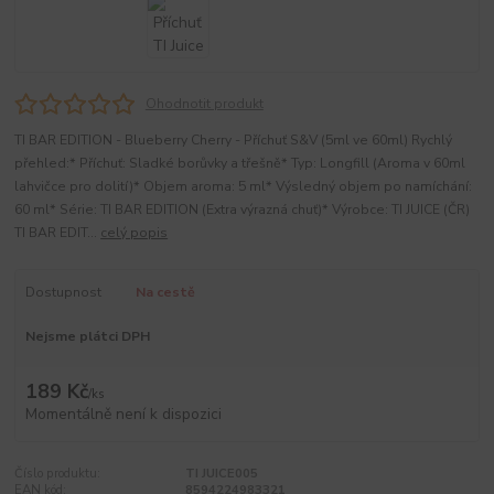
Ohodnotit produkt
TI BAR EDITION - Blueberry Cherry - Příchuť S&V (5ml ve 60ml) Rychlý
přehled:* Příchuť: Sladké borůvky a třešně* Typ: Longfill (Aroma v 60ml
lahvičce pro dolití)* Objem aroma: 5 ml* Výsledný objem po namíchání:
60 ml* Série: TI BAR EDITION (Extra výrazná chuť)* Výrobce: TI JUICE (ČR)
TI BAR EDIT...
celý popis
Dostupnost
Na cestě
Nejsme plátci DPH
189 Kč
/
ks
Momentálně není k dispozici
Číslo produktu:
TI JUICE005
EAN kód:
8594224983321