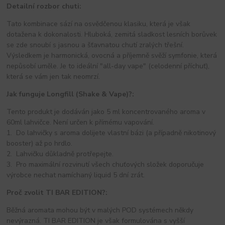
Detailní rozbor chuti:
Tato kombinace sází na osvědčenou klasiku, která je však
dotažena k dokonalosti. Hluboká, zemitá sladkost lesních borůvek
se zde snoubí s jasnou a šťavnatou chutí zralých třešní.
Výsledkem je harmonická, ovocná a příjemně svěží symfonie, která
nepůsobí uměle. Je to ideální "all-day vape" (celodenní příchuť),
která se vám jen tak neomrzí.
Jak funguje Longfill (Shake & Vape)?:
Tento produkt je dodáván jako 5 ml koncentrovaného aroma v
60ml lahvičce. Není určen k přímému vapování.
1. Do lahvičky s aroma dolijete vlastní bázi (a případně nikotinový
booster) až po hrdlo.
2. Lahvičku důkladně protřepejte.
3. Pro maximální rozvinutí všech chuťových složek doporučuje
výrobce nechat namíchaný liquid 5 dní zrát.
Proč zvolit TI BAR EDITION?:
Běžná aromata mohou být v malých POD systémech někdy
nevýrazná. TI BAR EDITION je však formulována s vyšší