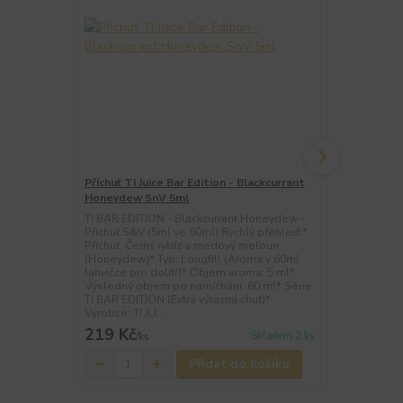
Příchuť TI Juice Bar Edition - Blackcurrant
Příchuť TI J
Honeydew SnV 5ml
SnV 5ml
TI BAR EDITION - Blackcurrant Honeydew -
TI BAR EDITI
Příchuť S&V (5ml ve 60ml) Rychlý přehled:*
(5ml ve 60ml
Příchuť: Černý rybíz a medový meloun
plody a vodn
(Honeydew)* Typ: Longfill (Aroma v 60ml
v 60ml lahvi
lahvičce pro dolití)* Objem aroma: 5 ml*
ml* Výsledn
Výsledný objem po namíchání: 60 ml* Série:
Série: TI BA
TI BAR EDITION (Extra výrazná chuť)*
jednorázovým
Výrobce: TI JU...
JUIC...
219 Kč
219 Kč
Skladem 2 ks
/
ks
/
ks
Přidat do košíku