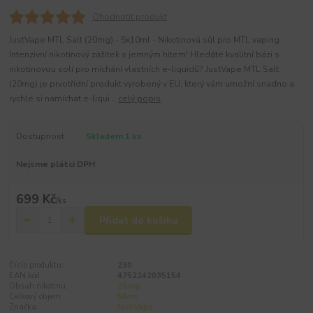
Ohodnotit produkt
JustVape MTL Salt (20mg) - 5x10ml - Nikotinová sůl pro MTL vaping
Intenzivní nikotinový zážitek s jemným hitem! Hledáte kvalitní bázi s
nikotinovou solí pro míchání vlastních e-liquidů? JustVape MTL Salt
(20mg) je prvotřídní produkt vyrobený v EU, který vám umožní snadno a
rychle si namíchat e-liqui...
celý popis
Dostupnost
Skladem 1 ks
Nejsme plátci DPH
699 Kč
/
ks
Přidat do košíku
Číslo produktu:
230
EAN kód:
4752242035154
Obsah nikotinu:
20mg
Celkový objem:
50ml
Značka:
JustVape