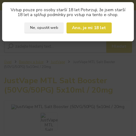
🚚 DOPRAVA ZDARMA od 800 Kč na výdejní místa!
Vstup pouze pro osoby starší 18 let Potvrzuji, že jsem starší
18 let a splňuji podmínky pro vstup na tento e-shop.
0
ks
+420 793 960 166
za
0 Kč
po - pá 9:00 - 16:00
Ano, je mi 18 let
Ne, opustit web
Menu
Hledat
Úvod
Boostery a báze
JustVape
JustVape MTL Salt Booster
(50VG/50PG) 5x10ml / 20mg
JustVape MTL Salt Booster
(50VG/50PG) 5x10ml / 20mg