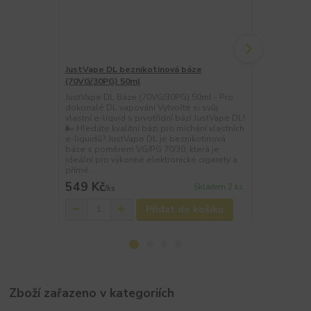
JustVape DL beznikotinová báze
Imperia Zero
(70VG/30PG) 50ml
(50VG/50PG)
JustVape DL Báze (70VG/30PG) 50ml - Pro
Univerzální 
dokonalé DL vapování Vytvořte si svůj
(bez nikotinu
vlastní e-liquid s prvotřídní bází JustVape DL!
míchání vlast
🌬️ Hledáte kvalitní bázi pro míchání vlastních
beznikotinov
e-liquidů? JustVape DL je beznikotinová
namícháte sv
báze s poměrem VG/PG 70/30, která je
podle vašich
ideální pro výkonné elektronické cigarety a
všechny slož
přímé ...
přidat v...
549 Kč
549 Kč
Skladem 2 ks
/
ks
/
ks
Přidat do košíku
Zboží zařazeno v kategoriích