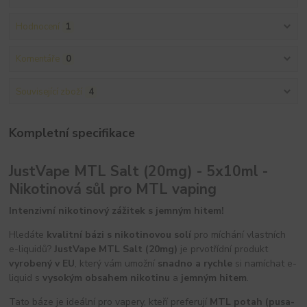
Hodnocení
1
Komentáře
0
Související zboží
4
Kompletní specifikace
JustVape MTL Salt (20mg) - 5x10ml -
Nikotinová sůl pro MTL vaping
Intenzivní nikotinový zážitek s jemným hitem!
Hledáte
kvalitní bázi s nikotinovou solí
pro míchání vlastních
e-liquidů?
JustVape MTL Salt (20mg)
je prvotřídní produkt
vyrobený v EU
, který vám umožní
snadno a rychle
si namíchat e-
liquid s
vysokým obsahem nikotinu
a
jemným hitem
.
Tato báze je ideální pro vapery, kteří preferují
MTL potah (pusa-