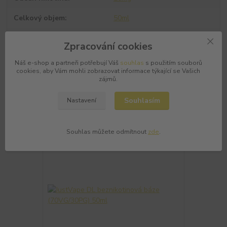
Celkový objem
50ml
Značka
JustVape
Zpracování cookies
Náš e-shop a partneři potřebují Váš
souhlas
s použitím souborů
cookies, aby Vám mohli zobrazovat informace týkající se Vašich
zájmů.
Souhlasím
Nastavení
Související zboží
4
Souhlas můžete odmítnout
zde
.