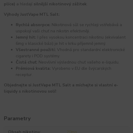
plíce)
a hledají
silnější nikotinový zážitek
.
Výhody JustVape MTL Salt:
Rychlá absorpce:
Nikotinová sůl se rychleji vstřebává a
uspokojí vaši chuť na nikotin efektivněji.
Jemný hit:
I přes vysokou koncentraci nikotinu (ekvivalent
6mg v klasické bázi) je hit v krku příjemně jemný.
Všestranné použití:
Vhodná pro standardní elektronické
cigarety i POD systémy.
Čistá chuť:
Neovlivní výslednou chuť vašeho e-liquidu.
Prémiová kvalita:
Vyrobeno v EU dle švýcarských
receptur.
Objednejte si JustVape MTL Salt a míchejte si vlastní e-
liquidy s nikotinovou solí!
Parametry
Obsah nikotinu
20mg