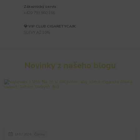
Zákaznický servis
+420 793 960 166
💎 VIP CLUB CIGARETYCAJK
SLEVY AŽ 10%
Novinky z našeho blogu
13
.
07
.
2026
Články