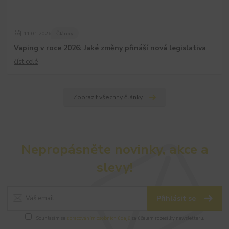
11
.
01
.
2026
Články
Vaping v roce 2026: Jaké změny přináší nová legislativa
číst celé
Zobrazit všechny články
Nepropásněte novinky, akce a
slevy!
Přihlásit se
Souhlasím se
zpracováním osobních údajů
za účelem rozesílky newsletteru.