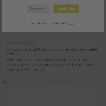
Souhlasím
Nastavení
Souhlas můžete odmítnout
zde
.
09
.
02
.
2026
Články
Jak poznat kvalitní liquid do e-cigarety a čemu se raději
vyhnout
Výběr liquidu do e-cigarety není jen o příchuti. Kvalita liquidu
ovlivňuje chuť vapování, životnost žhavicí hlavy i celkový komfort
používání zařízení...
číst celé