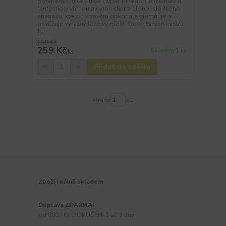
potahem. Drifter Juice Hyper Pineapple Ice nabízí
fantasticky věrnou a sytou chuť zralého, sladkého
ananasu, kterou v závěru dokonale zjemňuje a
osvěžuje výrazný ledový efekt. Od britských mistrů
Ju...
269 Kč
259 Kč
Skladem 1 ks
/
ks
Přidat do košíku
strana
z 1
Zboží reálně skladem
Doprava ZDARMA!
od 800,- Kč DORUČENÍ 1 až 3 dny