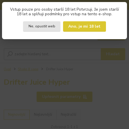
🚚 DOPRAVA ZDARMA od 800 Kč na výdejní místa!
Vstup pouze pro osoby starší 18 let Potvrzuji, že jsem starší
18 let a splňuji podmínky pro vstup na tento e-shop.
0
ks
+420 793 960 166
za
0 Kč
po - pá 9:00 - 16:00
Ano, je mi 18 let
Ne, opustit web
Menu
Hledat
Úvod
Shake & vape
Drifter Juice Hyper
Drifter Juice Hyper
Upřesnit parametry
Nejnovější
Nejlevnější
Nejdražší
Zobrazuji 1-1 z 1