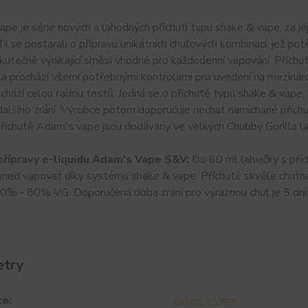
pe je série nových a lahodných příchutí typu shake & vape, za je
i se postarali o přípravu unikátních chuťových kombinací, jež pot
kutečně vynikající směsi vhodné pro každodenní vapování. Přích
 a prochází všemi potřebnými kontrolami pro uvedení na mezinárodn
ochází celou řadou testů. Jedná se o příchutě typu shake & vape
alšího zrání. Výrobce potom doporučuje nechat namíchané příchut
Příchutě Adam's vape jsou dodávány ve velkých Chubby Gorilla lah
řípravy e-liquidu Adam's Vape S&V:
Do 60 ml lahvičky s příc
ned vapovat díky systému shake & vape. Příchutě skvěle chutnaj
0% - 80% VG. Doporučená doba zrání pro výraznou chuť je 5 dní
etry
ce
Adam's Vape