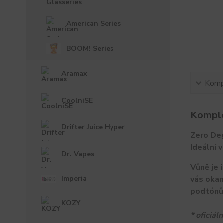
American Series
BOOM! Series
Aramax
Kompl
CoolniSE
Komple
Drifter Juice Hyper
Zero Deg
Ideální 
Dr. Vapes
Vůně je 
vás okam
Imperia
podtónů
KOZY
* oficiá