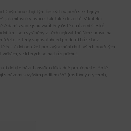
jichž výrobou stojí tým českých vaperů se stejným
ěší jak milovníky ovoce, tak také dezertů. V kolekci
utě Adam's vape jsou vyráběny čistě na území České
í trh. Jsou vyráběny z těch nejkvalitnějších surovin na
, můžete je tedy vapovat ihned po dolití báze bez
ě 5 - 7 dní odležet pro zvýraznění chuti všech použitých
vičkách, ve kterých se nachází příchuť.
hutí dolijte bázi. Lahvičku důkladně protřepejte. Poté
í s bázemi s vyšším podílem VG (rostlinný glycerol),
.