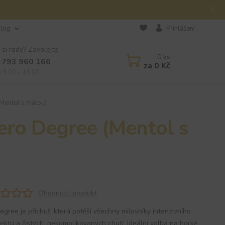
log
Přihlášení
 si rady? Zavolejte.
0
ks
 793 960 166
za
0 Kč
á 9:00 - 16:00
Mentol s mátou)
ero Degree (Mentol s
Ohodnotit produkt
egree je příchuť, která potěší všechny milovníky intenzivního
fektu a čistých, nekomplikovaných chutí. Ideální volba na horké