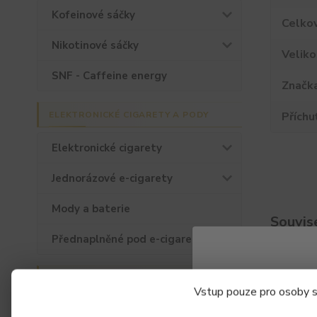
Kofeinové sáčky
Celko
Nikotinové sáčky
Veliko
SNF - Caffeine energy
Značk
Příchu
ELEKTRONICKÉ CIGARETY A PODY
Elektronické cigarety
Jednorázové e-cigarety
Mody a baterie
Souvise
Přednaplněné pod e-cigarety
Náš e-shop a partneři
PŘÍSLUŠENSTVÍ
Vstup pouze pro osoby st
Cartridge