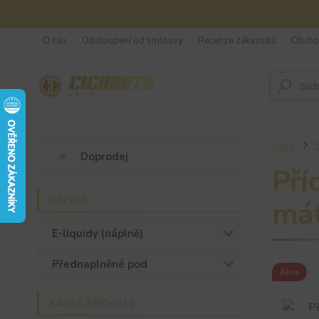
O nás
Odstoupení od smlouvy
Recenze zákazníků
Obcho
Úvod
S
Doprodej
Pří
NÁPLNĚ
mát
E-liquidy (náplně)
Přednaplněné pod
Akce
BÁZE A PŘÍCHUTĚ