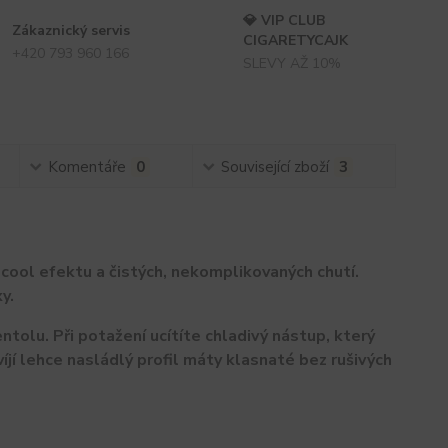
💎 VIP CLUB
Zákaznický servis
CIGARETYCAJK
+420 793 960 166
SLEVY AŽ 10%
Komentáře
0
Související zboží
3
 cool efektu a čistých, nekomplikovaných chutí.
y.
entolu. Při potažení ucítíte chladivý nástup, který
íjí lehce nasládlý profil máty klasnaté bez rušivých