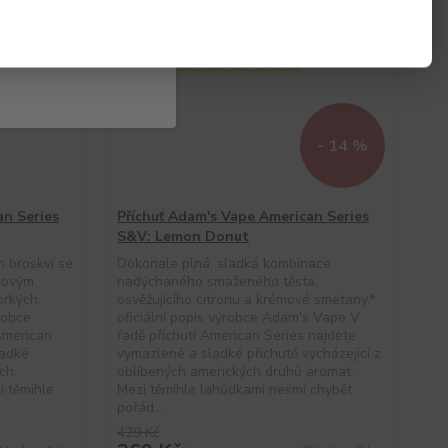
- 14 %
an Series
Příchuť Adam's Vape American Series
S&V: Lemon Donut
h broskví se
Dokonale plná, sladká kombinace
dovým
nadýchaného smaženého těsta,
orkých
osvěžujícího citronu a krémové smetany.*
ýrobce
oficiální popis výrobce Adam's Vape V
American
řadě příchutí American Series najdete
ladké
vymazlené a sladké příchutě vycházející z
ých
oblíbených amerických druhů aromat.
i těmihle
Mezi těmihle lahůdkami nesmí chybět
pořád...
429 Kč