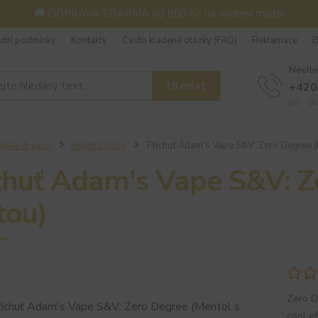
🚚 DOPRAVA ZDARMA od 800 Kč na výdejní místa!
dní podmínky
Kontakty
Často kladené otázky (FAQ)
Reklamace
B
Nevíte
Hledat
+420
po - p
hake & vape
Adam's Vape
Příchuť Adam's Vape S&V: Zero Degree (
chuť Adam's Vape S&V: Z
ou)
Zero D
cool e