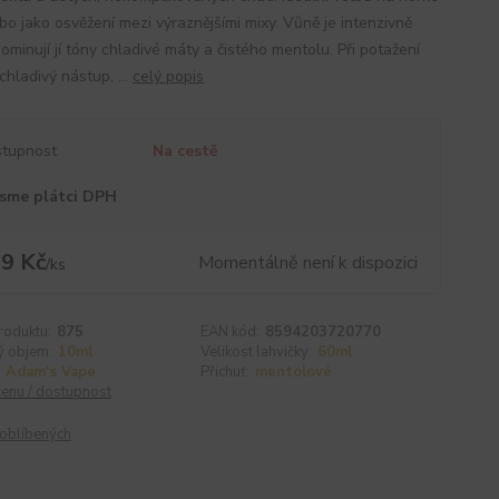
bo jako osvěžení mezi výraznějšími mixy. Vůně je intenzivně
dominují jí tóny chladivé máty a čistého mentolu. Při potažení
 chladivý nástup, ...
celý popis
tupnost
Na cestě
sme plátci DPH
9 Kč
Momentálně není k dispozici
/
ks
roduktu:
875
EAN kód:
8594203720770
ý objem:
10ml
Velikost lahvičky:
60ml
Adam's Vape
Příchuť:
mentolové
cenu / dostupnost
oblíbených