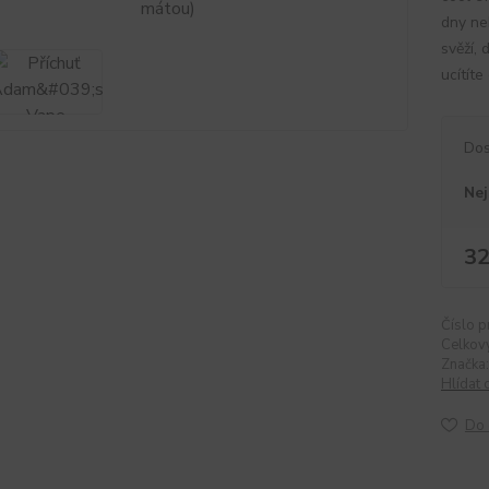
dny ne
svěží, 
ucítíte
Dos
Nej
32
Číslo p
Celkov
Značka:
Hlídat 
Do 