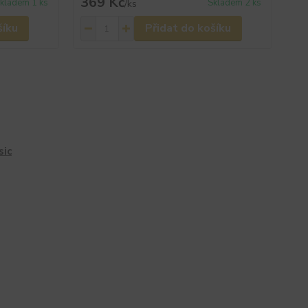
369 Kč
kladem 1 ks
Skladem 2 ks
/
ks
šíku
Přidat do košíku
sic