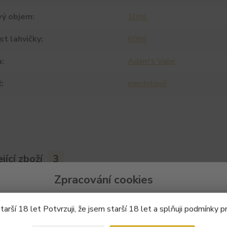
vý objem
10ml
st lahvičky
60ml
a
Adam's Vape
ť
mentolové
jící zboží
3
Zpracování cookies
 potřebují Váš
souhlas
s použitím souborů cookies, aby Vám mohli zobr
arší 18 let Potvrzuji, že jsem starší 18 let a splňuji podmínky p
týkající se Vašich zájmů.