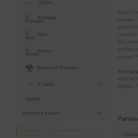
LIQUA
Adam's va
ProVape
jménem. T
najdete s
republiky
Riot
trhu a pr
potřeby d
Ritchy
surovin. 
Space Lab Flavours
Postup p
můžete ih
Ti Juice
nejlépe 7
VAPKA
Boostery a báze
Param
PRODUKTY NOVÉ GENERACE
Výrob