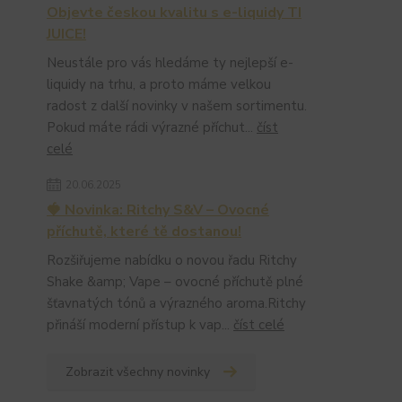
Objevte českou kvalitu s e-liquidy TI
JUICE!
Neustále pro vás hledáme ty nejlepší e-
liquidy na trhu, a proto máme velkou
radost z další novinky v našem sortimentu.
Pokud máte rádi výrazné příchut...
číst
celé
20.06.2025
🍓 Novinka: Ritchy S&V – Ovocné
příchutě, které tě dostanou!
Rozšiřujeme nabídku o novou řadu Ritchy
Shake &amp; Vape – ovocné příchutě plné
šťavnatých tónů a výrazného aroma.Ritchy
přináší moderní přístup k vap...
číst celé
Zobrazit všechny novinky