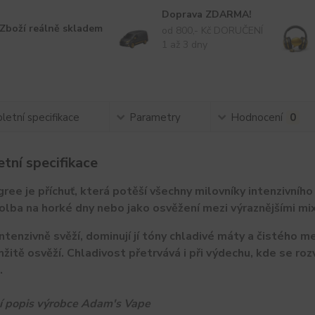
Doprava ZDARMA!
Zboží reálně skladem
od 800,- Kč DORUČENÍ
1 až 3 dny
etní specifikace
Parametry
Hodnocení
0
tní specifikace
ree je příchuť, která potěší všechny milovníky intenzivního
volba na horké dny nebo jako osvěžení mezi výraznějšími mix
intenzivně svěží, dominují jí tóny chladivé máty a čistého m
žitě osvěží. Chladivost přetrvává i při výdechu, kde se rozv
.
lní popis výrobce Adam's Vape