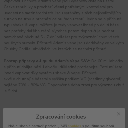
vapování. Příchutě Adam's vape jsou vyráběny čistě na území
České republiky a prochází všemi potřebnými kontrolami pro
uvedení na mezinárodní trh. Jsou vyráběny z těch nejkvalitnějších
surovin na trhu a prochází celou řadou testů. Jedná se o příchutě
typu shake & vape, můžete je tedy vapovat ihned po dolití báze
bez potřeby dalšího zrání. Výrobce potom doporučuje nechat
namíchané příchutě 5 - 7 dní odležet pro zvýraznění chuti všech
použitých surovin. Příchutě Adam's vape jsou dodávány ve velkých
Chubby Gorilla lahvičkách, ve kterých se nachází příchuť.
Postup přípravy e-liquidu Adam's Vape S&V:
Do 60 ml lahvičky
s příchutí dolijte bázi. Lahvičku důkladně protřepejte. Poté můžete
ihned vapovat díky systému shake & vape. Příchutě
skvěle chutnají s bázemi s vyšším podílem VG (rostlinný glycerol),
nejlépe 70% - 80% VG. Doporučená doba zrání pro výraznou chuť
je 5 dní.
Původ zboží
Zpracování cookies
Náš e-shop a partneři potřebují Váš
souhlas
s použitím souborů