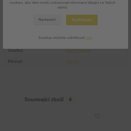
Parametry
cookies, aby Vám mohli zobrazovat informace týkající se Vašich
zájmů.
Výrobce
Adam's Vape
Souhlasím
Nastavení
Celkový objem
10ml
Souhlas můžete odmítnout
zde
.
Velikost lahvičky
60ml
Značka
Adam's Vape
Příchuť
ovocné
Související zboží
4