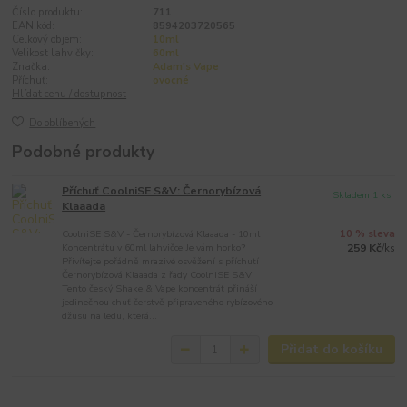
Číslo produktu:
711
EAN kód:
8594203720565
Celkový objem:
10ml
Velikost lahvičky:
60ml
Značka:
Adam's Vape
Příchuť:
ovocné
Hlídat cenu / dostupnost
Do oblíbených
Podobné produkty
Příchuť CoolniSE S&V: Černorybízová
Skladem 1 ks
Klaaada
CoolniSE S&V - Černorybízová Klaaada - 10ml
10 % sleva
Koncentrátu v 60ml lahvičce Je vám horko?
259 Kč
/
ks
Přivítejte pořádně mrazivé osvěžení s příchutí
Černorybízová Klaaada z řady CoolniSE S&V!
Tento český Shake & Vape koncentrát přináší
jedinečnou chuť čerstvě připraveného rybízového
džusu na ledu, která...
Přidat do košíku