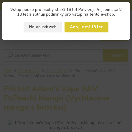
🚚 DOPRAVA ZDARMA od 800 Kč na výdejní místa!
Vstup pouze pro osoby starší 18 let Potvrzuji, že jsem starší
18 let a splňuji podmínky pro vstup na tento e-shop.
0
ks
+420 793 960 166
za
0 Kč
po - pá 9:00 - 16:00
Ano, je mi 18 let
Ne, opustit web
Menu
Hledat
Úvod
Shake & vape
Adam's Vape
Příchuť Adam's Vape S&V:
PoPeachi Mango (Vychlazené mango s broskví)
Příchuť Adam's Vape S&V:
PoPeachi Mango (Vychlazené
mango s broskví)