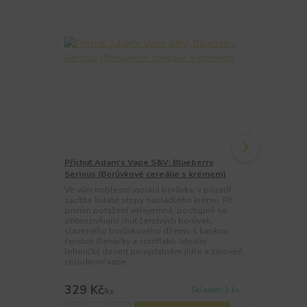
Příchuť Adam's Vape S&V: Blueberry
Příchuť Ada
Serious (Borůvkové cereálie s krémem)
Lemonade (
limonáda)
Ve vůni noblesní vyzrálá borůvka, v pozadí
zacítíte kulaté stopy nasládlého krému. Při
Vůně je pro
prvním potažení velejemná, postupně se
acai a citrónu
zintenzivňující chuť čerstvých borůvek,
kanadské bor
slazeného borůvkového džemu s kapkou
lesních plod
čerstvé šlehačky a cornflaků. Ideální
sladké jahod
lehoučký dezert po vydatném jídle a zároveň
chladivý, osv
celodenní vape...
oficiální p
Adam'...
329 Kč
329 Kč
Skladem 1 ks
/
ks
/
ks