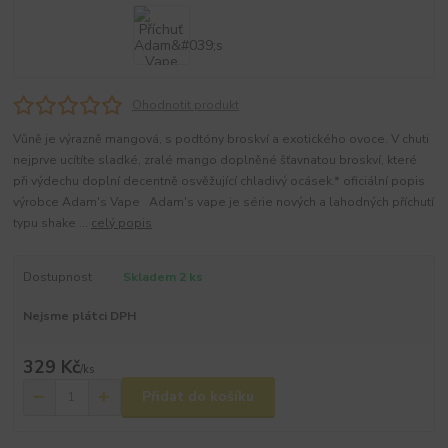
Ohodnotit produkt
Vůně je výrazně mangová, s podtóny broskví a exotického ovoce. V chuti
nejprve ucítíte sladké, zralé mango doplněné šťavnatou broskví, které
při výdechu doplní decentně osvěžující chladivý ocásek.* oficiální popis
výrobce Adam's Vape Adam's vape je série nových a lahodných příchutí
typu shake ...
celý popis
Dostupnost
Skladem 2 ks
Nejsme plátci DPH
329 Kč
/
ks
Přidat do košíku