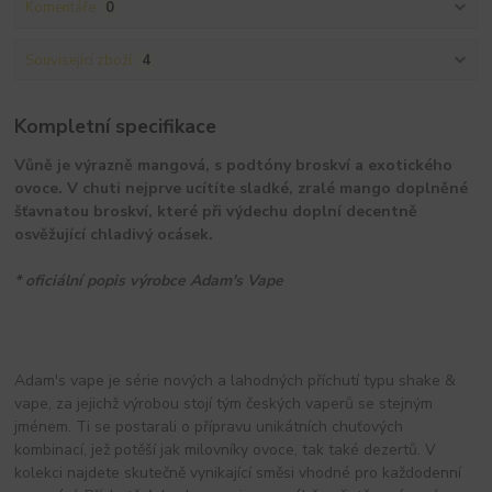
Komentáře
0
Související zboží
4
Kompletní specifikace
Vůně je výrazně mangová, s podtóny broskví a exotického
ovoce. V chuti nejprve ucítíte sladké, zralé mango doplněné
šťavnatou broskví, které při výdechu doplní decentně
osvěžující chladivý ocásek.
* oficiální popis výrobce Adam's Vape
Adam's vape je série nových a lahodných příchutí typu shake &
vape, za jejichž výrobou stojí tým českých vaperů se stejným
jménem. Ti se postarali o přípravu unikátních chuťových
kombinací, jež potěší jak milovníky ovoce, tak také dezertů. V
kolekci najdete skutečně vynikající směsi vhodné pro každodenní