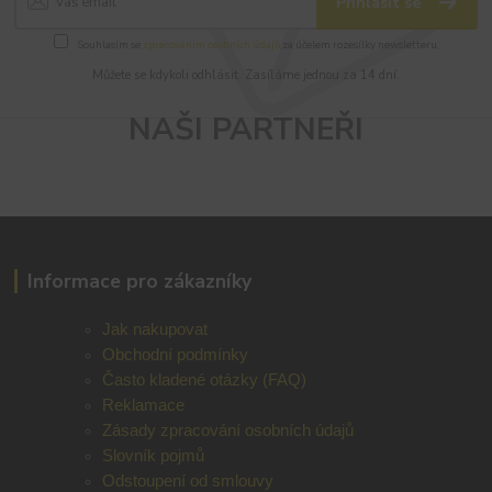
Přihlásit se
Souhlasím se
zpracováním osobních údajů
za účelem rozesílky newsletteru.
Můžete se kdykoli odhlásit. Zasíláme jednou za 14 dní.
NAŠI PARTNEŘI
Informace pro zákazníky
Jak nakupovat
Obchodní podmínky
Často kladené otázky (FAQ)
Reklamace
Zásady zpracování osobních údajů
Slovník pojmů
Odstoupení od smlouvy