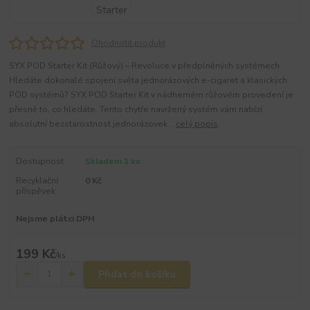
Ohodnotit produkt
SYX POD Starter Kit (Růžový) – Revoluce v předplněných systémech
Hledáte dokonalé spojení světa jednorázových e-cigaret a klasických
POD systémů? SYX POD Starter Kit v nádherném růžovém provedení je
přesně to, co hledáte. Tento chytře navržený systém vám nabízí
absolutní bezstarostnost jednorázovek...
celý popis
Dostupnost
Skladem 1 ks
Recyklační
0 Kč
příspěvek
Nejsme plátci DPH
199 Kč
/
ks
Přidat do košíku