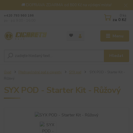
🚚 DOPRAVA ZDARMA od 800 Kč na výdejní místa!
0
ks
+420 793 960 166
za
0 Kč
po - pá 9:00 - 16:00
Menu
Hledat
Úvod
Přednaplněné pod e-cigarety
SYX pod
SYX POD - Starter Kit -
Růžový
SYX POD - Starter Kit - Růžový