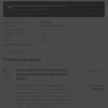
Doprava zdarma na výdejní místo
od 800 Kč
🚚
Doprava zdarma na výdejní místo od 800 Kč
Číslo produktu:
SYX003
EAN kód:
8595721110241
Obsah nikotinu:
16,5mg
Celkový objem:
2ml
Značka:
SYX
Příchuť:
ovocné
Hlídat cenu / dostupnost
Do oblíbených
Podobné produkty
LOST MARY TAPPO Metal Version
Skladem 1 ks
elektronická cigareta 750mAh Dark
Bronze
Lost Mary TAPPO AIR - Ekologická a úsporná
20 % sleva
elektronická cigareta Užijte si vapování bez
119 Kč
/
ks
zbytečného odpadu s Lost Mary TAPPO AIR! 🌱
Hledáte ekologičtější alternativu k jednorázovým
e-cigaretám? Lost Mary TAPPO AIR je dobíjecí e-
cigareta s vyměnitelnými cartridgemi, která vám
umožní vapovat zodpovědně...