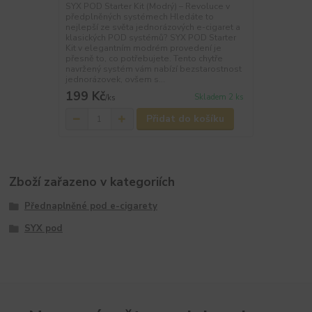
SYX POD Starter Kit (Modrý) – Revoluce v
předplněných systémech Hledáte to
nejlepší ze světa jednorázových e-cigaret a
klasických POD systémů? SYX POD Starter
Kit v elegantním modrém provedení je
přesně to, co potřebujete. Tento chytře
navržený systém vám nabízí bezstarostnost
jednorázovek, ovšem s...
199 Kč
Skladem 2 ks
/
ks
Přidat do košíku
Zboží zařazeno v kategoriích
Přednaplněné pod e-cigarety
SYX pod