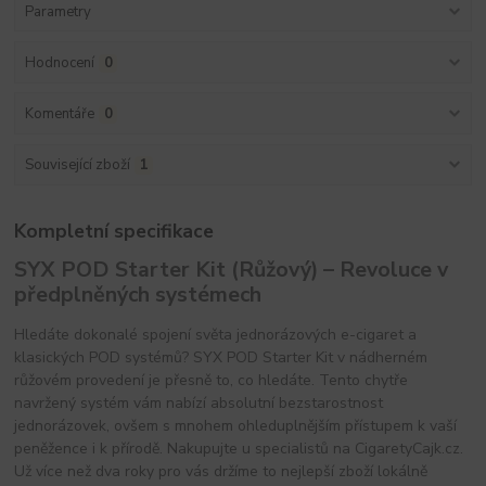
Parametry
Hodnocení
0
Komentáře
0
Související zboží
1
Kompletní specifikace
SYX POD Starter Kit (Růžový) – Revoluce v
předplněných systémech
Hledáte dokonalé spojení světa jednorázových e-cigaret a
klasických POD systémů? SYX POD Starter Kit v nádherném
růžovém provedení je přesně to, co hledáte. Tento chytře
navržený systém vám nabízí absolutní bezstarostnost
jednorázovek, ovšem s mnohem ohleduplnějším přístupem k vaší
peněžence i k přírodě. Nakupujte u specialistů na CigaretyCajk.cz.
Už více než dva roky pro vás držíme to nejlepší zboží lokálně