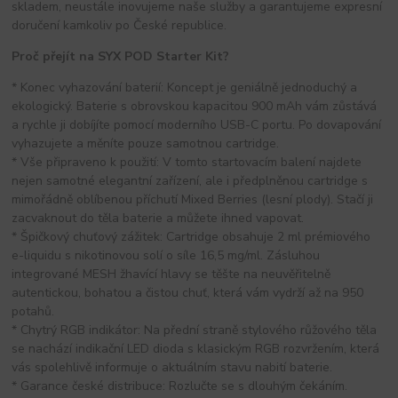
skladem, neustále inovujeme naše služby a garantujeme expresní
doručení kamkoliv po České republice.
Proč přejít na SYX POD Starter Kit?
* Konec vyhazování baterií: Koncept je geniálně jednoduchý a
ekologický. Baterie s obrovskou kapacitou 900 mAh vám zůstává
a rychle ji dobíjíte pomocí moderního USB-C portu. Po dovapování
vyhazujete a měníte pouze samotnou cartridge.
* Vše připraveno k použití: V tomto startovacím balení najdete
nejen samotné elegantní zařízení, ale i předplněnou cartridge s
mimořádně oblíbenou příchutí Mixed Berries (lesní plody). Stačí ji
zacvaknout do těla baterie a můžete ihned vapovat.
* Špičkový chuťový zážitek: Cartridge obsahuje 2 ml prémiového
e-liquidu s nikotinovou solí o síle 16,5 mg/ml. Zásluhou
integrované MESH žhavící hlavy se těšte na neuvěřitelně
autentickou, bohatou a čistou chuť, která vám vydrží až na 950
potahů.
* Chytrý RGB indikátor: Na přední straně stylového růžového těla
se nachází indikační LED dioda s klasickým RGB rozvržením, která
vás spolehlivě informuje o aktuálním stavu nabití baterie.
* Garance české distribuce: Rozlučte se s dlouhým čekáním.