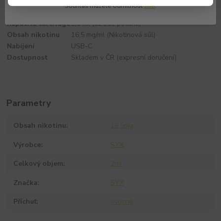
Příchuť v balení
Mixed Berries (Lesní plody)
Souhlas můžete odmítnout
zde
.
Kapacita baterie
900 mAh
Kapacita cartridge
2,0 ml (až 950 potahů)
Obsah nikotinu
16,5 mg/ml (Nikotinová sůl)
Nabíjení
USB-C
Dostupnost
Skladem v ČR (expresní doručení)
Parametry
Obsah nikotinu
16,5mg
Výrobce
SYX
Celkový objem
2ml
Značka
SYX
Příchuť
ovocné