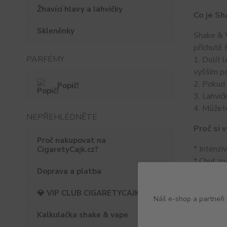
Žhavící hlavy a lahvičky
Co je Sh
Skleněnky
Shake & V
příchutě 
PARFÉMY
1. Dolít
vyšším p
2. Pokud 
Popič!
3. Lahvič
4. Můžete
NEPŘEHLÉDNĚTE
Proč si 
Proč nakupovat na
* Intenzi
CigaretyCajk.cz?
* Chuť zn
Doprava a platba
* Jednodu
* Britsk
💎 VIP CLUB CIGARETYCAJK
* Ideální 
Náš e-shop a partneři
Kalkulačka shake & vape
Specifik