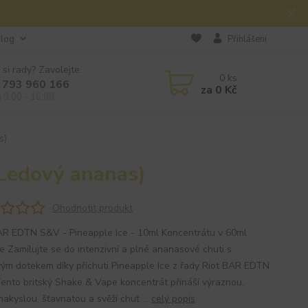
log
Přihlášení
 si rady? Zavolejte.
0
ks
 793 960 166
za
0 Kč
á 9:00 - 16:00
s)
(Ledový ananas)
Ohodnotit produkt
AR EDTN S&V - Pineapple Ice - 10ml Koncentrátu v 60ml
ce Zamilujte se do intenzivní a plné ananasové chuti s
vým dotekem díky příchuti Pineapple Ice z řady Riot BAR EDTN
ento britský Shake & Vape koncentrát přináší výraznou,
akyslou, šťavnatou a svěží chuť ...
celý popis