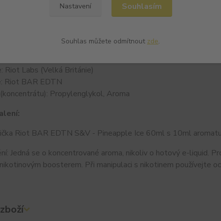
Souhlasím
Nastavení
: Ananas, Koolada (Pineapple Ice)
koncentrátu: 10 ml
ahvičky: 60 ml (Chubby Gorilla s kapátkem)
Souhlas můžete odmítnout
zde
.
ake & Vape (aroma pro dolití bází)
ená doba zrání: 2 - 3 dny (ale lze vapovat ihned)
: Riot Labs (Velká Británie)
e: Riot BAR EDTN
 (koncentrátu): Propylenglykol, Aroma
lení:
vička Riot BAR EDTN S&V - Pineapple Ice 60ml s 10ml aromat
í: Jedná se o koncentrované aroma, nikoliv o hotový e-liquid. Pro
nikotinovým boosterem. Při manipulaci s nikotinem používejte o
zboží