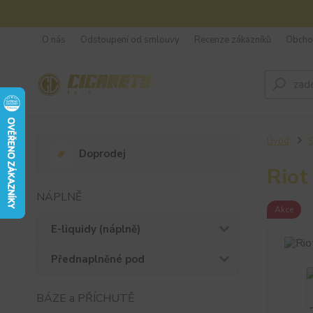
O nás
Odstoupení od smlouvy
Recenze zákazníků
Obcho
Úvod
S
Doprodej
Riot
NÁPLNĚ
Akce
E-liquidy (náplně)
Přednaplněné pod
BÁZE a PŘÍCHUTĚ