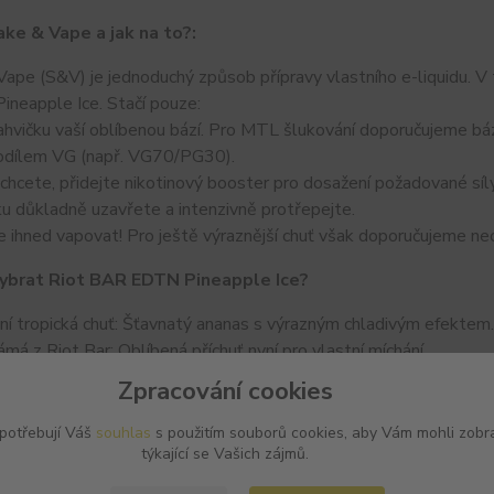
ake & Vape a jak na to?:
ape (S&V) je jednoduchý způsob přípravy vlastního e-liquidu. 
Pineapple Ice. Stačí pouze:
 lahvičku vaší oblíbenou bází. Pro MTL šlukování doporučujeme
odílem VG (např. VG70/PG30).
chcete, přidejte nikotinový booster pro dosažení požadované síly
ku důkladně uzavřete a intenzivně protřepejte.
 ihned vapovat! Pro ještě výraznější chuť však doporučujeme nech
vybrat Riot BAR EDTN Pineapple Ice?
vní tropická chuť: Šťavnatý ananas s výrazným chladivým efektem.
ámá z Riot Bar: Oblíbená příchuť nyní pro vlastní míchání.
ché míchání: Oblíbený formát Shake & Vape.
Zpracování cookies
á kvalita: Vyrobeno renomovaným výrobcem Riot Labs.
pro milovníky osvěžujících a exotických chutí.
 potřebují Váš
souhlas
s použitím souborů cookies, aby Vám mohli zobr
týkající se Vašich zájmů.
ace: