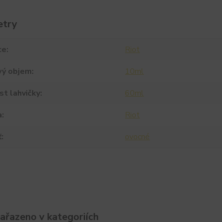
etry
ce
Riot
vý objem
10ml
st lahvičky
60ml
a
Riot
ť
ovocné
zařazeno v kategoriích