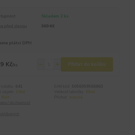
tupnost
Skladem 2 ks
a před slevou
369 Kč
sme plátci DPH
9 Kč
Přidat do košíku
/
ks
roduktu:
641
EAN kód:
5056059566863
ý objem:
10ml
Velikost lahvičky:
60ml
Riot
Příchuť:
ovocné
cenu / dostupnost
oblíbených