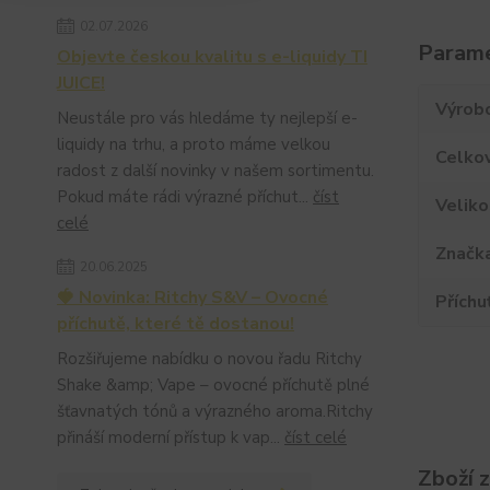
02.07.2026
Param
Objevte českou kvalitu s e-liquidy TI
JUICE!
Výrob
Neustále pro vás hledáme ty nejlepší e-
liquidy na trhu, a proto máme velkou
Celko
radost z další novinky v našem sortimentu.
Pokud máte rádi výrazné příchut...
číst
Veliko
celé
Značk
20.06.2025
🍓 Novinka: Ritchy S&V – Ovocné
Příchu
příchutě, které tě dostanou!
Rozšiřujeme nabídku o novou řadu Ritchy
Shake &amp; Vape – ovocné příchutě plné
šťavnatých tónů a výrazného aroma.Ritchy
přináší moderní přístup k vap...
číst celé
Zboží 