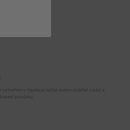
u
 vytvoření e-liquidu je nutné aroma smíchat s bází a
chranné pomůcky.