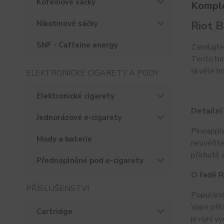
Kofeinové sáčky
Komple
Riot 
Nikotinové sáčky
SNF - Caffeine energy
Zamilujte
Tento bri
skvěle ho
ELEKTRONICKÉ CIGARETY A PODY
Elektronické cigarety
Detailní
Jednorázové e-cigarety
Pineapple
Mody a baterie
neuvěřite
příchutě 
Přednaplněné pod e-cigarety
O řadě 
PŘÍSLUŠENSTVÍ
Populární
Vape příc
Cartridge
je nyní v