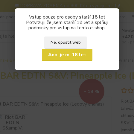
🚚 DOPRAVA ZDARMA od 800 Kč na výdejní místa!
Vstup pouze pro osoby starší 18 let
dní podmínky
Kontakty
Často kladené otázky (FAQ)
Reklamace
B
Potvrzuji, že jsem starší 18 let a splňuji
podmínky pro vstup na tento e-shop.
Nevíte
Hledat
+420
Ne, opustit web
po - p
Ano, je mi 18 let
hake & vape
Riot
Riot BAR EDTN S&V: Pineapple Ice (Ledový anana
 BAR EDTN S&V: Pineapple Ice 
- 19 %
Riot B
lahvič
chladi
S&V! T
jemně n