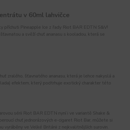
ntrátu v 60ml lahvičce
íky příchuti Pineapple Ice z řady Riot BAR EDTN S&V!
šťavnatou a svěží chuť ananasu s kooladou, která se
huť zralého, šťavnatého ananasu, která je lehce nakyslá a
lada) efektem, který podtrhuje exotický charakter této
arovou sérii Riot BAR EDTN nyní i ve variantě Shake &
beroucí chuť jednorázových e-cigaret Riot Bar, můžete si
ou vyráběny ve Velké Británii z nejkvalitnějších surovin.