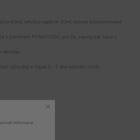
V této 60ml lahvičce najdete 10ml vysoce koncentrované
 báze s poměrem PG50/VG50, pro DL vaping pak báze s
 nikotinu.
at výsledný e-liquid 2 - 3 dny odležet (zrát).
azovat informace