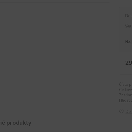
Dos
Cen
Nej
29
Číslo p
Celkov
Značka:
Hlídat 
Do 
é produkty