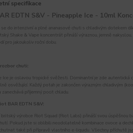
tní specifikace
BAR EDTN S&V - Pineapple Ice - 10ml Konce
 se do intenzivní a plné ananasové chuti s chladivým dotekem d
tský Shake & Vape koncentrát přináší výraznou, jemně nakyslou, 
dí pro jakoukoliv roční dobu.
 rozbor chuti:
 Ice je oslavou tropické svěžesti. Dominantní je zde autentická c
lně osvěžující. Každý potah je zakončen výrazným chladivým (koo
a zanechává příjemný pocit chladu.
Riot BAR EDTN S&V:
 britský výrobce Riot Squad (Riot Labs) přináší svou úspěšnou b
hutí. Pokud jste si oblíbili neodolatelné kombinace ovoce a dech
ychutnat také při přípravě vlastního e-liquidu. Všechny příchutě js