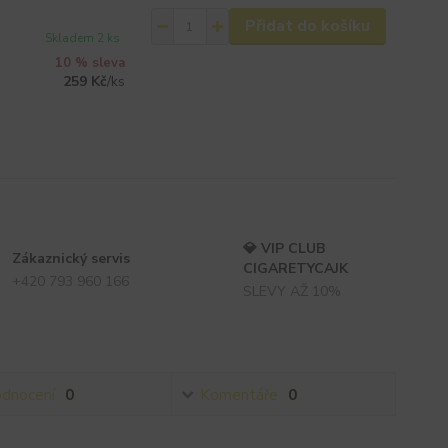
Přidat do košíku
Skladem 2 ks
10 % sleva
259 Kč
/
ks
💎 VIP CLUB
Zákaznický servis
CIGARETYCAJK
+420 793 960 166
SLEVY AŽ 10%
dnocení
0
Komentáře
0