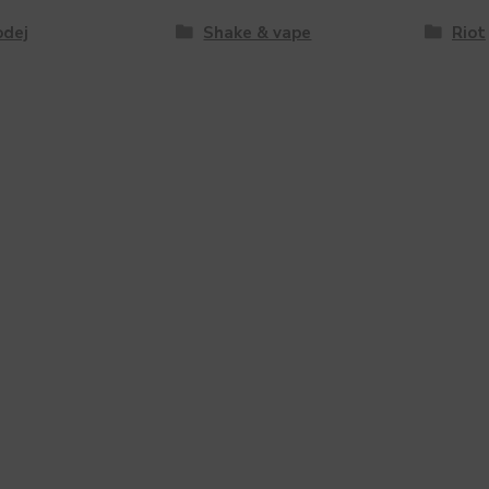
odej
Shake & vape
Riot