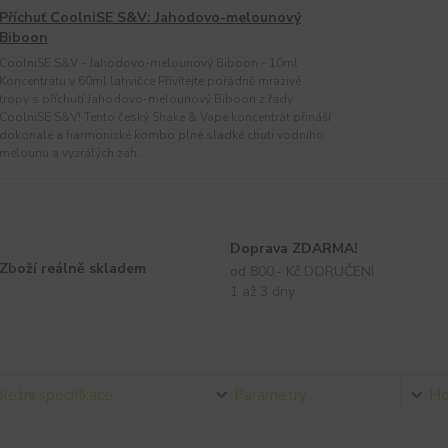
Příchuť CoolniSE S&V: Jahodovo-melounový
Biboon
CoolniSE S&V - Jahodovo-melounový Biboon - 10ml
Koncentrátu v 60ml lahvičce Přivítejte pořádně mrazivé
tropy s příchutí Jahodovo-melounový Biboon z řady
CoolniSE S&V! Tento český Shake & Vape koncentrát přináší
dokonalé a harmonické kombo plné sladké chuti vodního
melounu a vyzrálých zah...
Doprava ZDARMA!
Zboží reálně skladem
od 800,- Kč DORUČENÍ
1 až 3 dny
etní specifikace
Parametry
Ho