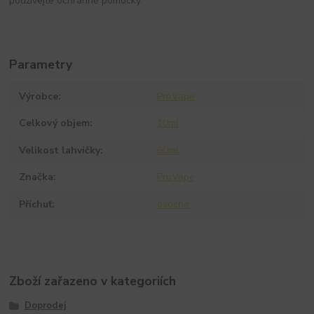
používejte ochranné pomůcky.
Parametry
Výrobce
ProVape
Celkový objem
10ml
Velikost lahvičky
60ml
Značka
ProVape
Příchuť
ovocné
Zboží zařazeno v kategoriích
Doprodej