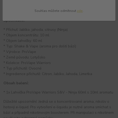
* Do 60ml lahvičky s příchutí dolijte bázi.
* Lahvičku důkladně protřepejte.
* Poté můžete ihned vapovat díky systému shake & vape.
Souhlas můžete odmítnout
zde
.
Specifikace:
* Příchuť: Jablko, jahoda, citrusy (Ninja)
* Objem koncentrátu: 10 ml
* Objem lahvičky: 60 ml
* Typ: Shake & Vape (aroma pro dolití bází)
* Výrobce: ProVape
* Země původu: Lotyšsko
* Kolekce: ProVape Warriors
* Typ příchutě: Ovocné
* Ingredience příchutě: Citron, Jablko, Jahoda, Limetka
Obsah balení:
* 1x Lahvička ProVape Warriors S&V - Ninja 60ml s 10ml aromatu
Důležité upozornění: Jedná se o koncentrované aroma, nikoliv o
hotový e-liquid. Pro vytvoření e-liquidu je nutné aroma smíchat s
bází a případně nikotinovým boosterem. Při manipulaci s nikotinem