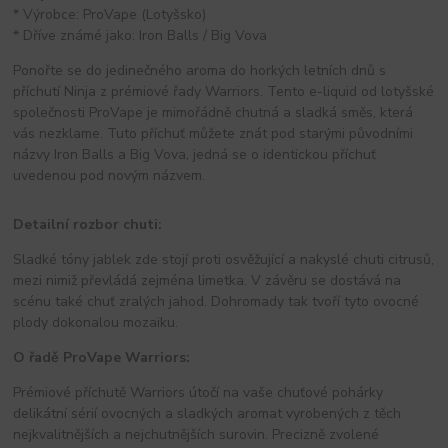
* Výrobce: ProVape (Lotyšsko)
* Dříve známé jako: Iron Balls / Big Vova
Ponořte se do jedinečného aroma do horkých letních dnů s
příchutí Ninja z prémiové řady Warriors. Tento e-liquid od lotyšské
společnosti ProVape je mimořádně chutná a sladká směs, která
vás nezklame. Tuto příchuť můžete znát pod starými původními
názvy Iron Balls a Big Vova, jedná se o identickou příchuť
uvedenou pod novým názvem.
Detailní rozbor chuti:
Sladké tóny jablek zde stojí proti osvěžující a nakyslé chuti citrusů,
mezi nimiž převládá zejména limetka. V závěru se dostává na
scénu také chuť zralých jahod. Dohromady tak tvoří tyto ovocné
plody dokonalou mozaiku.
O řadě ProVape Warriors:
Prémiové příchutě Warriors útočí na vaše chuťové pohárky
delikátní sérií ovocných a sladkých aromat vyrobených z těch
nejkvalitnějších a nejchutnějších surovin. Precizně zvolené