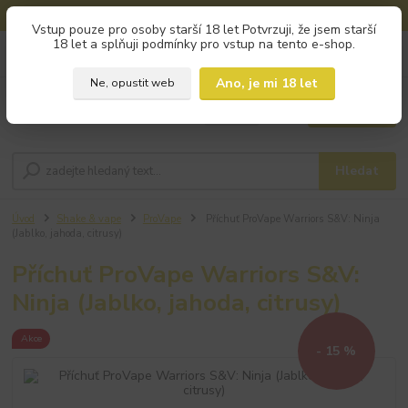
🚚 DOPRAVA ZDARMA od 800 Kč na výdejní místa!
Vstup pouze pro osoby starší 18 let Potvrzuji, že jsem starší
18 let a splňuji podmínky pro vstup na tento e-shop.
0
ks
+420 793 960 166
za
0 Kč
po - pá 9:00 - 16:00
Ano, je mi 18 let
Ne, opustit web
Menu
Hledat
Úvod
Shake & vape
ProVape
Příchuť ProVape Warriors S&V: Ninja
(Jablko, jahoda, citrusy)
Příchuť ProVape Warriors S&V:
Ninja (Jablko, jahoda, citrusy)
Akce
- 15 %