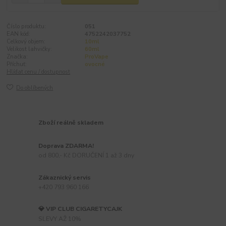
Číslo produktu:
051
EAN kód:
4752242037752
Celkový objem:
10ml
Velikost lahvičky:
60ml
Značka:
ProVape
Příchuť:
ovocné
Hlídat cenu / dostupnost
Do oblíbených
Zboží reálně skladem
Doprava ZDARMA!
od 800,- Kč DORUČENÍ 1 až 3 dny
Zákaznický servis
+420 793 960 166
💎 VIP CLUB CIGARETYCAJK
SLEVY AŽ 10%