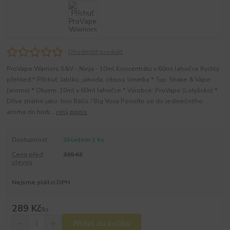
Ohodnotit produkt
ProVape Warriors S&V - Ninja - 10ml Koncentrátu v 60ml lahvičce Rychlý
přehled:* Příchuť: Jablko, jahoda, citrusy, limetka * Typ: Shake & Vape
(aroma) * Objem: 10ml v 60ml lahvičce * Výrobce: ProVape (Lotyšsko) *
Dříve známé jako: Iron Balls / Big Vova Ponořte se do jedinečného
aroma do hork...
celý popis
Dostupnost
Skladem 1 ks
Cena před
339 Kč
slevou
Nejsme plátci DPH
289 Kč
/
ks
Přidat do košíku