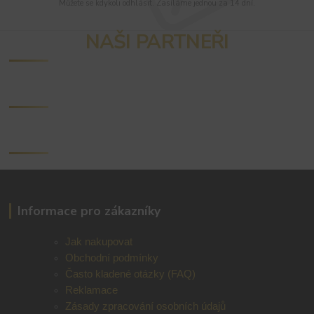
Můžete se kdykoli odhlásit. Zasíláme jednou za 14 dní.
NAŠI PARTNEŘI
Informace pro zákazníky
Jak nakupovat
Obchodní podmínky
Často kladené otázky (FAQ)
Reklamace
Zásady zpracování osobních údajů