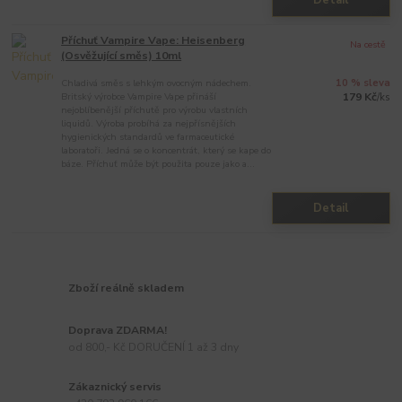
Detail
Příchuť Vampire Vape: Heisenberg
Na cestě
(Osvěžující směs) 10ml
Chladivá směs s lehkým ovocným nádechem.
10 % sleva
Britský výrobce Vampire Vape přináší
179 Kč
/
ks
nejoblíbenější příchutě pro výrobu vlastních
liquidů. Výroba probíhá za nejpřísnějších
hygienických standardů ve farmaceutické
laboratoři. Jedná se o koncentrát, který se kape do
báze. Příchuť může být použita pouze jako a...
Detail
Zboží reálně skladem
Doprava ZDARMA!
od 800,- Kč DORUČENÍ 1 až 3 dny
Zákaznický servis