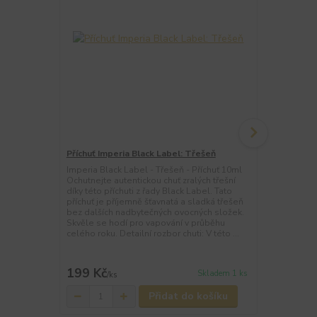
Příchuť Imperia Black Label: Třešeň
Příchuť Impe
(Jemná tabá
Imperia Black Label - Třešeň - Příchuť 10ml
Ochutnejte autentickou chuť zralých třešní
Imperia Blac
díky této příchuti z řady Black Label. Tato
Pro vyznavač
příchuť je příjemně šťavnatá a sladká třešeň
Tabáček. Tat
bez dalších nadbytečných ovocných složek.
Black Label 
Skvěle se hodí pro vapování v průběhu
Detailní roz
celého roku. Detailní rozbor chuti: V této ...
tradičních ta
nepatrný doz
Black L...
199 Kč
199 Kč
Skladem 1 ks
/
ks
/
ks
Přidat do košíku