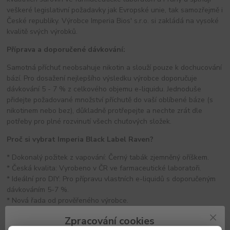
veškeré legislativní požadavky jak Evropské unie, tak samozřejmě i
České republiky. Výrobce Imperia Bios' s.r.o. si zakládá na vysoké
kvalitě svých výrobků.
Příprava a doporučené dávkování:
Samotná příchuť neobsahuje nikotin a slouží pouze k dochucování
bází. Pro dosažení nejlepšího výsledku výrobce doporučuje
dávkování 5 - 7 % z celkového objemu e-liquidu. Jednoduše
přidejte požadované množství příchutě do vaší oblíbené báze (s
nikotinem nebo bez), důkladně protřepejte a nechte zrát dle
potřeby pro plné rozvinutí všech chuťových složek.
Proč si vybrat Imperia Black Label Raven?
* Dokonalý požitek z vapování: Černý tabák zjemněný oříškem.
* Česká kvalita: Vyrobeno v ČR ve farmaceutické laboratoři.
* Ideální pro DIY: Pro přípravu vlastních e-liquidů s doporučeným
dávkováním 5-7 %.
* Nová řada od prověřeného výrobce.
Specifikace:
Zpracování cookies