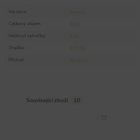
Výrobce
Imperia
Celkový objem
10ml
Velikost lahvičky
10ml
Značka
IMPERIA
Příchuť
tabákové
Související zboží
10