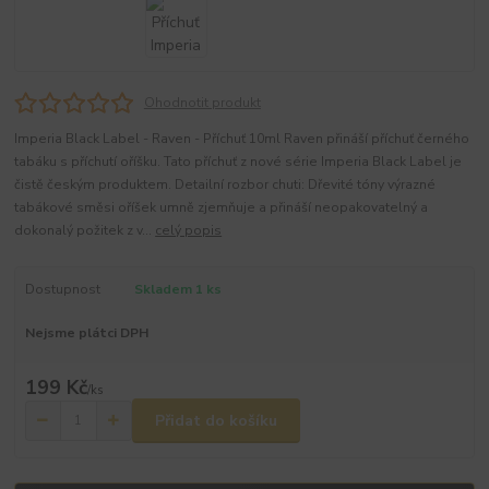
Ohodnotit produkt
Imperia Black Label - Raven - Příchuť 10ml Raven přináší příchuť černého
tabáku s příchutí oříšku. Tato příchuť z nové série Imperia Black Label je
čistě českým produktem. Detailní rozbor chuti: Dřevité tóny výrazné
tabákové směsi oříšek umně zjemňuje a přináší neopakovatelný a
dokonalý požitek z v...
celý popis
Dostupnost
Skladem 1 ks
Nejsme plátci DPH
199 Kč
/
ks
Přidat do košíku