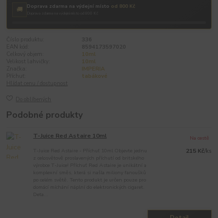
Doprava zdarma na výdejní místo
od 800 Kč
🚚
Doprava zdarma na výdejní místo od 800 Kč
Číslo produktu:
336
EAN kód:
8594173597020
Celkový objem:
10ml
Velikost lahvičky:
10ml
Značka:
IMPERIA
Příchuť:
tabákové
Hlídat cenu / dostupnost
Do oblíbených
Podobné produkty
T-Juice Red Astaire 10ml
Na cestě
T-Juice Red Astaire - Příchuť 10ml Objevte jednu
215 Kč
/
ks
z celosvětově proslavených příchutí od britského
výrobce T-Juice! Příchuť Red Astaire je unikátní a
komplexní směs, která si našla miliony fanoušků
po celém světě. Tento produkt je určen pouze pro
domácí míchání náplní do elektronických cigaret.
Deta...