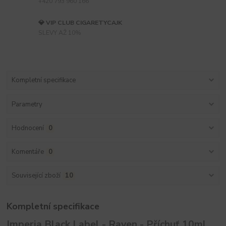
+420 793 960 166
💎 VIP CLUB CIGARETYCAJK
SLEVY AŽ 10%
Kompletní specifikace
Parametry
Hodnocení
0
Komentáře
0
Související zboží
10
Kompletní specifikace
Imperia Black Label - Raven - Příchuť 10ml