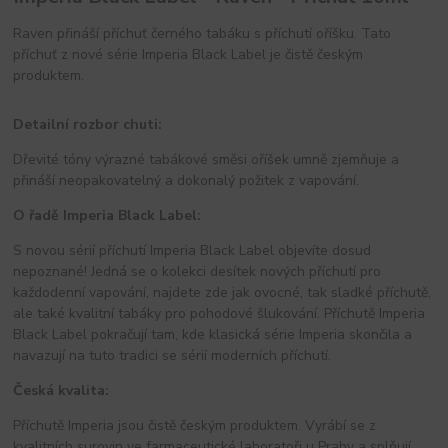
Raven přináší příchuť černého tabáku s příchutí oříšku. Tato
příchuť z nové série Imperia Black Label je čistě českým
produktem.
Detailní rozbor chuti:
Dřevité tóny výrazné tabákové směsi oříšek umně zjemňuje a
přináší neopakovatelný a dokonalý požitek z vapování.
O řadě Imperia Black Label:
S novou sérií příchutí Imperia Black Label objevíte dosud
nepoznané! Jedná se o kolekci desítek nových příchutí pro
každodenní vapování, najdete zde jak ovocné, tak sladké příchutě,
ale také kvalitní tabáky pro pohodové šlukování. Příchutě Imperia
Black Label pokračují tam, kde klasická série Imperia skončila a
navazují na tuto tradici se sérií moderních příchutí.
Česká kvalita:
Příchutě Imperia jsou čistě českým produktem. Vyrábí se z
kvalitních surovin ve farmaceutické laboratoři u Prahy a splňují