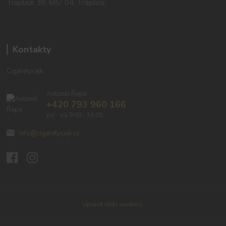
Traplice 38, 687 04, Traplice
Kontakty
Cigaretycajk
Antonín Řepa
+420 793 960 166
po - pá 9:00 - 16:00
info@cigaretycajk.cz
Upravit sběr cookies.