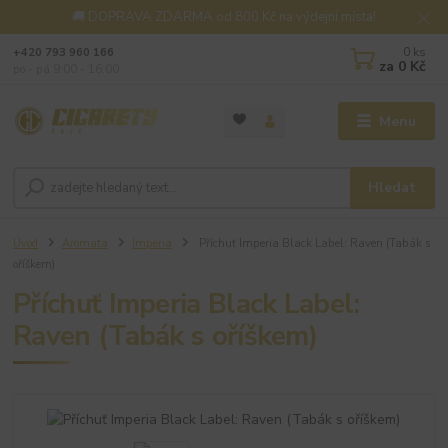
🚚 DOPRAVA ZDARMA od 800 Kč na výdejní místa!
0
ks
+420 793 960 166
za
0 Kč
po - pá 9:00 - 16:00
Menu
Hledat
Úvod
Aromata
Imperia
Příchuť Imperia Black Label: Raven (Tabák s
oříškem)
Příchuť Imperia Black Label:
Raven (Tabák s oříškem)