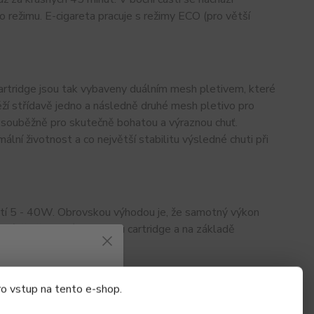
 režimu. E-cigareta pracuje s režimy ECO (pro větší
artridge jsou tak vybaveny duálním mesh pletivem, které
ží střídavě jedno a následně druhé mesh pletivo pro
 souběžně pro skutečně bohatou a výraznou chuť.
lní životnost a co největší stabilitu výsledné chuti při
í 5 - 40W. Obrovskou výhodou je, že samotný výkon
 právě připojeného odporu cartridge a na základě
azovat informace
ro vstup na tento e-shop.
nadno a rychle si tak vyladíte tuhost potahu svým