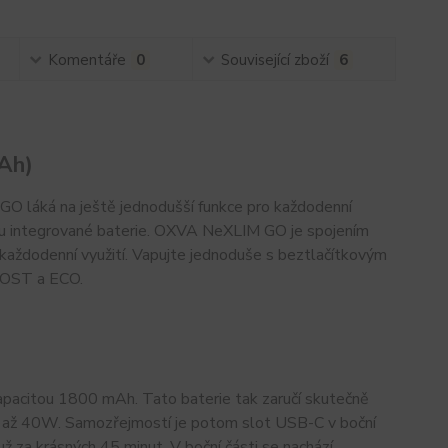
Komentáře
0
Související zboží
6
Ah)
 láká na ještě jednodušší funkce pro každodenní
itou integrované baterie. OXVA NeXLIM GO je spojením
 každodenní využití. Vapujte jednoduše s beztlačítkovým
BOOST a ECO.
apacitou 1800 mAh. Tato baterie tak zaručí skutečně
on až 40W. Samozřejmostí je potom slot USB-C v boční
už za krásných 45 minut. V boční části se nachází