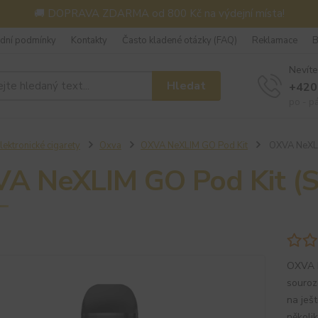
🚚 DOPRAVA ZDARMA od 800 Kč na výdejní místa!
dní podmínky
Kontakty
Často kladené otázky (FAQ)
Reklamace
B
Nevíte
Hledat
+420
po - p
lektronické cigarety
Oxva
OXVA NeXLIM GO Pod Kit
OXVA NeXLIM
A NeXLIM GO Pod Kit (Si
OXVA N
souroz
na ješ
několi