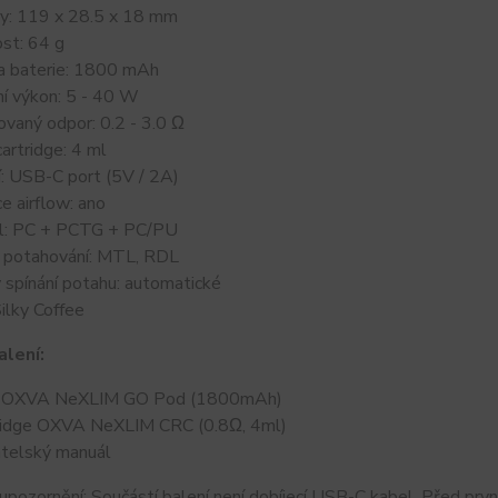
y: 119 x 28.5 x 18 mm
st: 64 g
ta baterie: 1800 mAh
ní výkon: 5 - 40 W
ovaný odpor: 0.2 - 3.0 Ω
artridge: 4 ml
í: USB-C port (5V / 2A)
e airflow: ano
ál: PC + PCTG + PC/PU
 potahování: MTL, RDL
 spínání potahu: automatické
Silky Coffee
lení:
lo OXVA NeXLIM GO Pod (1800mAh)
tridge OXVA NeXLIM CRC (0.8Ω, 4ml)
vatelský manuál
upozornění: Součástí balení není dobíjecí USB-C kabel. Před pr