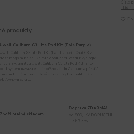
Číslo p
Hlídat 
Do 
é produkty
Uwell Caliburn G3 Lite Pod Kit (Pale Purple)
Uwell Caliburn G3 Lite Pod Kit (Pale Purple) - Chuť G3 v
dostupnějším balení Objevte dostupnou cestu k vynikající
chuti s e-cigaretou Uwell Caliburn G3 Lite Pod Kit! Tento
pod systém navazuje na úspěšnou řadu Caliburn a přináší
maximální důraz na chuťový projev díky kompatibilitě s
oblíbenými cartri...
Doprava ZDARMA!
Zboží reálně skladem
od 800,- Kč DORUČENÍ
1 až 3 dny