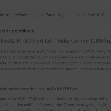
etní specifikace
Parametry
Hodnocení
0
tní specifikace
NeXLIM GO Pod Kit - Silky Coffee (1800m
ější sourozenec e-cigarety NeXLIM s označením OXVA NeXLIM GO
ale také na několik zajímavých vylepšení v čele s enormní kapac
ého minimalistického designu a vytříbených funkcí pro intenzivní
praktickým manuálním přepínačem pro snadnou změnu režimu 
á kapacita baterie a režimy BOOST/ECO:
igarety NeXLIM GO je vybaveno masivní integrovanou baterií s k
ýdrž na jedno nabití a zároveň podpoří maximální výstupní výk
odporou nabíjení 5V / 2A. Do plné kapacity ji tak zvládnete nabít 