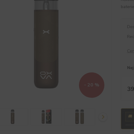
bateri
Dos
Rec
Cen
Nej
- 20 %
39
🚚