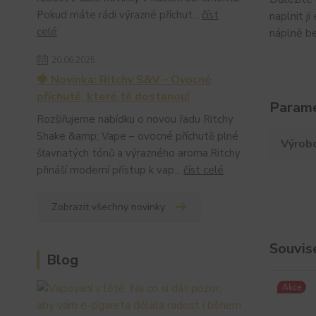
Pokud máte rádi výrazné příchut...
číst
naplnit j
celé
náplně be
20.06.2025
🍓 Novinka: Ritchy S&V – Ovocné
příchutě, které tě dostanou!
Param
Rozšiřujeme nabídku o novou řadu Ritchy
Shake &amp; Vape – ovocné příchutě plné
Výrob
šťavnatých tónů a výrazného aroma.Ritchy
přináší moderní přístup k vap...
číst celé
Zobrazit všechny novinky
Souvise
Blog
Akce