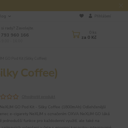
log
Přihlášení
 si rady? Zavolejte.
0
ks
 793 960 166
za
0 Kč
á 9:00 - 16:00
 GO Pod Kit (Silky Coffee)
lky Coffee)
Ohodnotit produkt
eXLIM GO Pod Kit - Silky Coffee (1800mAh) Odlehčenější
enec e-cigarety NeXLIM s označením OXVA NeXLIM GO láká
tě jednodušší funkce pro každodenní využití, ale také na
k zajímavých vylepšení v čele s enormní kapacitou integrované