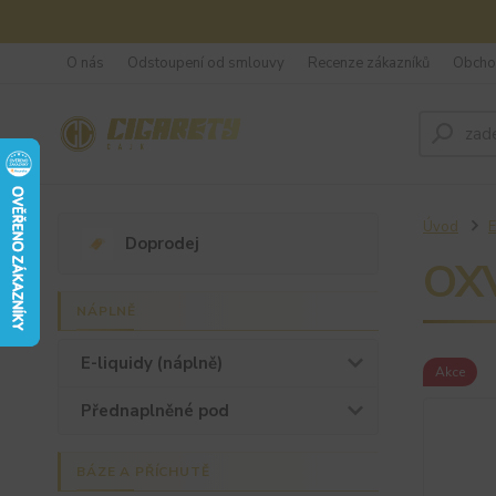
O nás
Odstoupení od smlouvy
Recenze zákazníků
Obcho
Úvod
E
Doprodej
OXV
NÁPLNĚ
E-liquidy (náplně)
Akce
Přednaplněné pod
BÁZE A PŘÍCHUTĚ