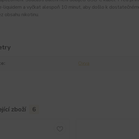
i e-liquidem a vyčkat alespoň 10 minut, aby došlo k dostatečnému
z obsahu nikotinu.
etry
ce
Oxva
jící zboží
6