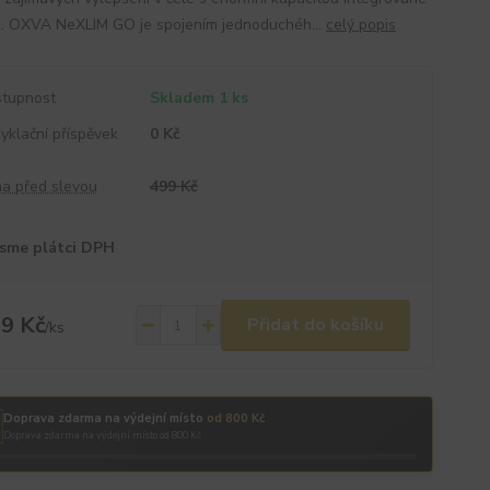
e. OXVA NeXLIM GO je spojením jednoduchéh...
celý popis
tupnost
Skladem 1 ks
yklační příspěvek
0 Kč
a před slevou
499 Kč
sme plátci DPH
9 Kč
Přidat do košíku
/
ks
Doprava zdarma na výdejní místo
od 800 Kč
Doprava zdarma na výdejní místo od 800 Kč