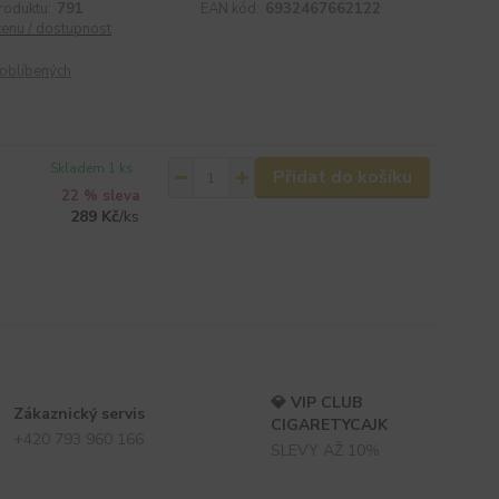
roduktu:
791
EAN kód:
6932467662122
cenu / dostupnost
oblíbených
Skladem 1 ks
Přidat do košíku
22 % sleva
289 Kč
/
ks
💎 VIP CLUB
Zákaznický servis
CIGARETYCAJK
+420 793 960 166
SLEVY AŽ 10%