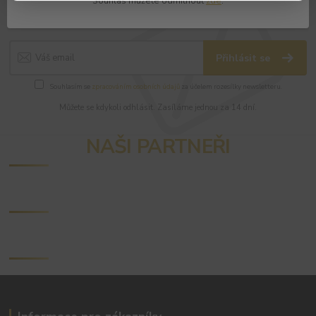
Souhlas můžete odmítnout
zde
.
slevy!
Přihlásit se
Souhlasím se
zpracováním osobních údajů
za účelem rozesílky newsletteru.
Můžete se kdykoli odhlásit. Zasíláme jednou za 14 dní.
NAŠI PARTNEŘI