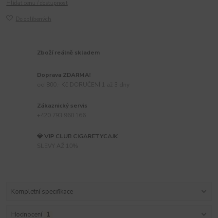
Hlídat cenu / dostupnost
Do oblíbených
Zboží reálně skladem
Doprava ZDARMA!
od 800,- Kč DORUČENÍ 1 až 3 dny
Zákaznický servis
+420 793 960 166
💎 VIP CLUB CIGARETYCAJK
SLEVY AŽ 10%
Kompletní specifikace
Hodnocení
1