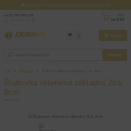
🚚 DOPRAVA ZDARMA od 800 Kč na výdejní místa!
0
ks
+420 793 960 166
za
0 Kč
po - pá 9:00 - 16:00
Menu
Hledat
Úvod
Skleněnky
Šlukovka skleněná základní, čirá, 8cm
Šlukovka skleněná základní, čirá,
8cm