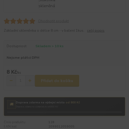
Ohodnotit produkt
Základní skleněnka o délce 8 cm - v balení 1kus.
celý popis
Dostupnost
Skladem > 10 ks
Nejsme plátci DPH
8 Kč
/
ks
Přidat do košíku
Doprava zdarma na výdejní místo
od 800 Kč
🚚
Doprava zdarma na výdejní místo od 800 Kč
Číslo produktu:
128
EAN kód:
2099012059005