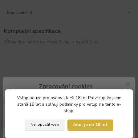
Komentáře
0
Kompletní specifikace
Základní skleněnka o délce 8 cm - v balení 1kus.
Zboží zařazeno v kategoriích
Zpracování cookies
Skleněnky
Náš e-shop a partneři potřebují Váš
souhlas
s použitím souborů
Vstup pouze pro osoby starší 18 let Potvrzuji, že jsem
cookies, aby Vám mohli zobrazovat informace týkající se Vašich
starší 18 let a splňuji podmínky pro vstup na tento e-
zájmů.
shop.
Souhlasím
Nastavení
Ano, je mi 18 let
Ne, opustit web
Nepropásněte novinky, akce a