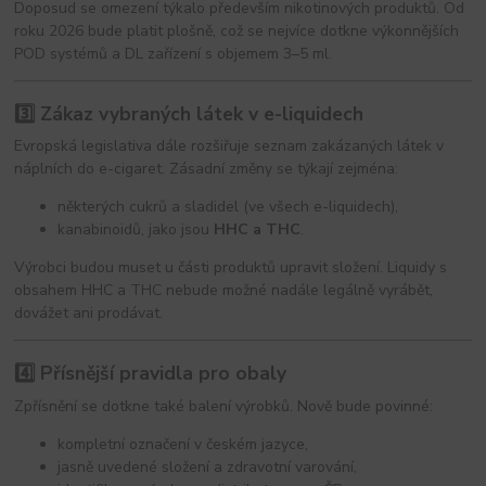
Doposud se omezení týkalo především nikotinových produktů. Od
roku 2026 bude platit plošně, což se nejvíce dotkne výkonnějších
POD systémů a DL zařízení s objemem 3–5 ml.
3️⃣ Zákaz vybraných látek v e-liquidech
Evropská legislativa dále rozšiřuje seznam zakázaných látek v
náplních do e-cigaret. Zásadní změny se týkají zejména:
některých cukrů a sladidel (ve všech e-liquidech),
kanabinoidů, jako jsou
HHC a THC
.
Výrobci budou muset u části produktů upravit složení. Liquidy s
obsahem HHC a THC nebude možné nadále legálně vyrábět,
dovážet ani prodávat.
4️⃣ Přísnější pravidla pro obaly
Zpřísnění se dotkne také balení výrobků. Nově bude povinné:
kompletní označení v českém jazyce,
jasně uvedené složení a zdravotní varování,