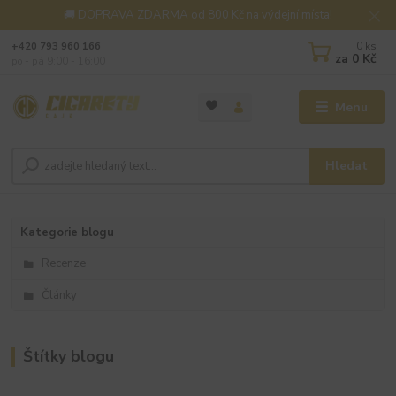
🚚 DOPRAVA ZDARMA od 800 Kč na výdejní místa!
0
ks
+420 793 960 166
za
0 Kč
po - pá 9:00 - 16:00
Menu
Hledat
Kategorie blogu
Recenze
Články
Štítky blogu