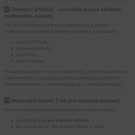
1️⃣ Omezení příchutí – povoleny pouze varianty
rostlinného původu
Od roku 2026 budou na trhu povoleny pouze příchutě s
rostlinným charakterem. Konkrétně se jedná o tyto skupiny:
ovocné příchutě
tabákové příchutě
káva a čaj
máta a mentol
Postupně tak dojde k vyřazení dezertových, sladkých, krémových,
cukrovinkových či nápojových příchutí, stejně jako složitějších
chuťových kombinací, které nespadají do uvedených kategorií.
2️⃣ Maximální objem 2 ml pro všechna zařízení
Nově se zavádí jednotný limit objemu tanku nebo cartridge:
maximálně
2 ml pro všechna zařízení
,
bez ohledu na to, zda obsahují nikotin či nikoli.