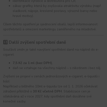
identifikace výrobce a distributora pro ČR,
zákaz grafiky, která by zvyšovala atraktivitu výrobku (např.
sladkosti, nápoje, kreslené postavy, výrazné barvy nebo
hravé motivy).
Cílem těchto opatření je sjednocení obalů, lepší informovanost
spotřebitelů a omezení marketingu zaměřeného na mladistvé.
5️⃣ Další zvýšení spotřební daně
Součástí změn je také navýšení spotřební daně na náplně do e-
cigaret:
7,5 Kč za 1 ml (bez DPH)
,
daň se vztahuje na všechny náplně – s nikotinem i bez něj.
Zvýšení se projeví v cenách jednorázových e-cigaret, e-liquidů i
bází.
Například u běžného 10ml e-liquidu lze od 1. 1. 2026 očekávat
zdražení přibližně o
30 Kč včetně DPH
. Stabilizace cen je
očekávána až v roce 2027, kdy spotřební daň dosáhne své
konečné sazby.