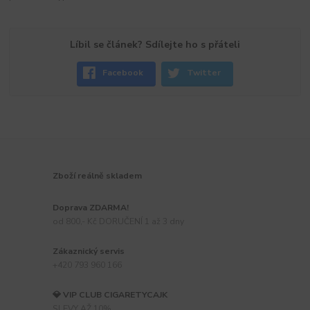
Líbil se článek? Sdílejte ho s přáteli
Facebook
Twitter
Zboží reálně skladem
Doprava ZDARMA!
od 800,- Kč DORUČENÍ 1 až 3 dny
Zákaznický servis
+420 793 960 166
💎 VIP CLUB CIGARETYCAJK
SLEVY AŽ 10%