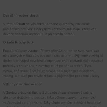
Detailní rozbor chuti:
V této příchuti na vás čeká harmonicky sladěný mix mírně
nasládlých borůvek s nakyslými čerstvými malinami, který vás
dokáže snadnou uhranout už při prvním potahu.
O řadě Ritchy Salt:
Populární český výrobce Ritchy přichází na trh se svou sérií salt
nikotinových e-liquidů s ovocným charakterem. Příjemně osvěžující
druhy a bravurně navržené kombinace chutí roztančí vaše chuťové
pohárky a snadno si je zamilujete už po pár potazích. Tyto
vymazlené ovocné směsi se skvěle hodí nejen pro celodenní
vaping, ale také pro chvíle relaxu a příjemného posezení u kávy.
Výhody nikotinové soli:
Výhodou e-liquidů Ritchy Salt s obsahem nikotinové soli je
absence dráždivého pocitu v krku během vapování a rychlejší
vstřebávání do organismu. Díky těmto prvkům je možné inhalovat