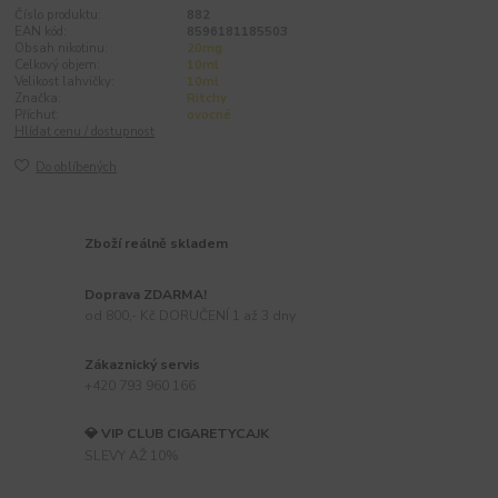
Číslo produktu:
882
EAN kód:
8596181185503
Obsah nikotinu:
20mg
Celkový objem:
10ml
Velikost lahvičky:
10ml
Značka:
Ritchy
Příchuť:
ovocné
Hlídat cenu / dostupnost
Do oblíbených
Zboží reálně skladem
Doprava ZDARMA!
od 800,- Kč DORUČENÍ 1 až 3 dny
Zákaznický servis
+420 793 960 166
💎 VIP CLUB CIGARETYCAJK
SLEVY AŽ 10%