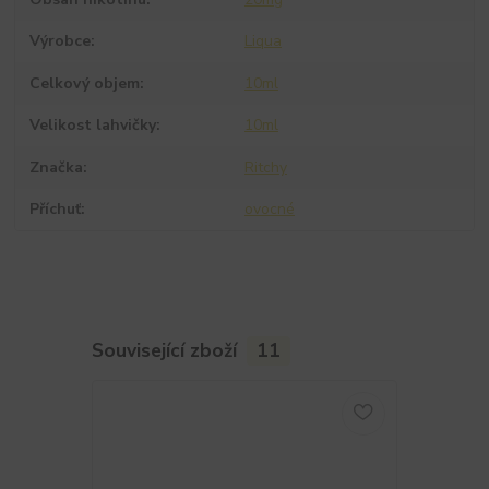
Výrobce
Liqua
Celkový objem
10ml
Velikost lahvičky
10ml
Značka
Ritchy
Příchuť
ovocné
Související zboží
11