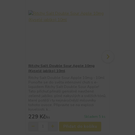
Ritchy Salt Double Sour Apple 10mg
Ritchy Salt
(Kyselé jablko) 10ml
se smetano
Ritchy Salt Double Sour Apple 10mg - 10ml
Ritchy Salt 
Ponořte se do světa intenzivní chuti s e-
Ponořte se d
liquidem Ritchy Salt Double Sour Apple!
liquidem Rit
Tato příchuť přináší geniálně navržené
dokonale vyv
zelené jablko, plné nakyslých a svěžích tónů,
jemného tabá
které potěší i ty nejnáročnější milovníky
sametovými 
tohoto ovoce. Připravte se na explozi
Ideální volba
kyselosti, k...
jemnou a vyt
229 Kč
229 Kč
Skladem 5 ks
/
ks
/
ks
Přidat do košíku