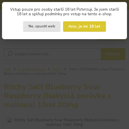
🚚 DOPRAVA ZDARMA od 800 Kč na výdejní místa!
Vstup pouze pro osoby starší 18 let Potvrzuji, že jsem starší
18 let a splňuji podmínky pro vstup na tento e-shop.
0
ks
+420 793 960 166
za
0 Kč
po - pá 9:00 - 16:00
Ano, je mi 18 let
Ne, opustit web
Menu
Hledat
Úvod
E-liquidy (náplně)
Ritchy
Ritchy Salt Blueberry Sour Raspberry
(Nakyslá borůvka s malinou) 10ml 20mg
Ritchy Salt Blueberry Sour
Raspberry (Nakyslá borůvka s
malinou) 10ml 20mg