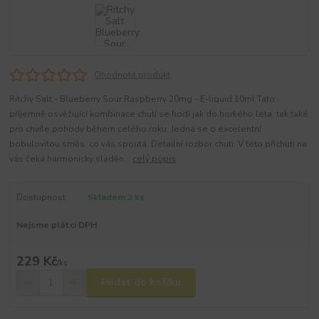
Ohodnotit produkt
Ritchy Salt - Blueberry Sour Raspberry 20mg - E-liquid 10ml Tato
příjemně osvěžující kombinace chutí se hodí jak do horkého léta, tak také
pro chvíle pohody během celého roku. Jedná se o excelentní
bobulovitou směs, co vás spoutá. Detailní rozbor chuti: V této příchuti na
vás čeká harmonicky sladěn...
celý popis
Dostupnost
Skladem 2 ks
Nejsme plátci DPH
229 Kč
/
ks
Přidat do košíku