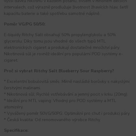
vyšší dávku nikotinu v každém potahu, ovšem v mnohem delších
intervalech, což výrazně prodlužuje životnost žhavících hlav, šetří
kapacitu baterie a také spotřebu samotné náplně.
Poměr VG/PG 50/50:
E-liquidy Ritchy Salt obsahují 50% propylenglykolu a 50%
glycerolu. Díky tomu jsou vhodné do všech typů MTL
elektronických cigaret a produkují dostatečné množství páry.
Nikotinová sůl je rovněž ideální pro populární POD systémy e-
cigaret.
Proč si vybrat Ritchy Salt Blueberry Sour Raspberry?
* Excelentní bobulovitá směs: Mírně nasládlé borůvky s nakyslými
čerstvými malinami.
* Nikotinová sůl: Rychlé vstřebávání a jemný pocit v krku (20mg).
* Ideální pro MTL vaping: Vhodný pro POD systémy a MTL
atomizéry.
* Vyvážený poměr 50VG/50PG: Optimální pro chuť i produkci páry.
* Česká kvalita: Od renomovaného výrobce Ritchy.
Specifikace: