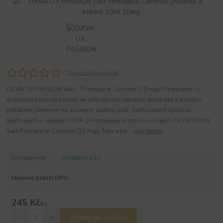
Ohodnotit produkt
OXVA OX PASSION Salt - Pineapple Coconut (10 mg) Představte si
dokonalý tropický koktejl ve střední síle nikotinu, který vás s každým
potahem přenese na sluncem zalitou pláž. Světoznámý výrobce
špičkových e-cigaret OXVA představuje prémiovou náplň OX PASSION
Salt Pineapple Coconut (10 mg). Tato ese...
celý popis
Dostupnost
Skladem 1 ks
Nejsme plátci DPH
245 Kč
/
ks
Přidat do košíku