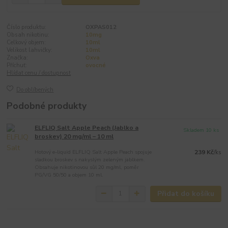
Číslo produktu:
OXPAS012
Obsah nikotinu:
10mg
Celkový objem:
10ml
Velikost lahvičky:
10ml
Značka:
Oxva
Příchuť:
ovocné
Hlídat cenu / dostupnost
Do oblíbených
Podobné produkty
ELFLIQ Salt Apple Peach (Jablko a
Skladem 10 ks
broskev) 20 mg/ml – 10 ml
Hotový e-liquid ELFLIQ Salt Apple Peach spojuje
239 Kč
/
ks
sladkou broskev s nakyslým zeleným jablkem.
Obsahuje nikotinovou sůl 20 mg/ml, poměr
PG/VG 50/50 a objem 10 ml.
Přidat do košíku