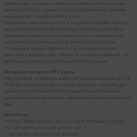
střední cestu. Je naprosto ideální pro středně silné kuřáky nebo
vapery, kteří mají e-cigaretu v ruce častěji během dne. Zaručuje
uspokojení bez zbytečně těžkého pocitu.
* Ekosystém nekompromisní chuti: Receptury ladí přímo výrobce
populárních POD systémů (např. legendární řady OXVA Xlim).
Výsledkem je naprosto přesné podání chuti a bezproblémové
zásobování vaty, které prodlužuje životnost žhavících hlav.
* Chytrá optimalizace (Nikotinová sůl): Díky nikotinové soli
nedochází k dráždění v krku. Nikotin se vstřebává efektivněji, což
šetří kapacitu baterie i spotřebu samotného e-liquidu.
Univerzální volba pro MTL vaping
Díky perfektně vyváženému poměru 50 % propylenglykolu (PG) a
50 % glycerolu (VG) je tento e-liquid absolutně univerzální pro
všechny typy MTL elektronických cigaret (klasické šlukování
pusa-plíce) a zaručuje produkci optimálního množství jemné, husté
páry.
Specifikace:
* Příchuť: Sladký ananas a krémový kokos (Pineapple Coconut)
* Obsah nikotinu: 10 mg/ml (střední síla)
* Typ nikotinu: Nikotinová sůl (NicSalt)