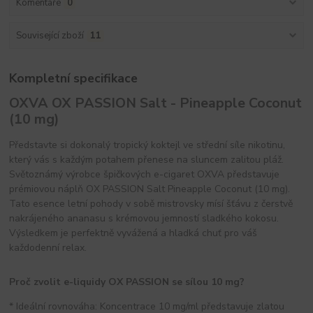
Komentáře
0
Související zboží
11
Kompletní specifikace
OXVA OX PASSION Salt - Pineapple Coconut
(10 mg)
Představte si dokonalý tropický koktejl ve střední síle nikotinu,
který vás s každým potahem přenese na sluncem zalitou pláž.
Světoznámý výrobce špičkových e-cigaret OXVA představuje
prémiovou náplň OX PASSION Salt Pineapple Coconut (10 mg).
Tato esence letní pohody v sobě mistrovsky mísí šťávu z čerstvě
nakrájeného ananasu s krémovou jemností sladkého kokosu.
Výsledkem je perfektně vyvážená a hladká chuť pro váš
každodenní relax.
Proč zvolit e-liquidy OX PASSION se sílou 10 mg?
* Ideální rovnováha: Koncentrace 10 mg/ml představuje zlatou