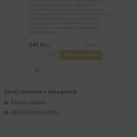
OXVA OX PASSION Salt - Triple Mango (10
OXVA OX PAS
mg) Světoznámý výrobce špičkových e-
mg) Světozn
cigaret OXVA vstupuje na trh s prémiovými
tvůrce těch 
náplněmi a výsledek stojí za to. OX PASSION
přichází s vl
Salt Triple Mango (10 mg) je dokonalou
liquidů. OX 
volbou pro všechny, kteří hledají zlatou
ultimátní záž
střední cestu v síle nikotinu, ale nechtějí
exotiky. Nabí
dělat kompromi...
intenzivní c...
245 Kč
245 Kč
Skladem 2 ks
/
ks
/
ks
Přidat do košíku
Zboží zařazeno v kategoriích
E-liquidy (náplně)
OX PASSION (by OXVA)