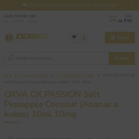
🚚 DOPRAVA ZDARMA od 800 Kč na výdejní místa!
0
ks
+420 793 960 166
za
0 Kč
po - pá 9:00 - 16:00
Menu
Hledat
Úvod
E-liquidy (náplně)
OX PASSION (by OXVA)
OXVA OX PASSION
Salt Pineapple Coconut (Ananas a kokos) 10ml 10mg
OXVA OX PASSION Salt
Pineapple Coconut (Ananas a
kokos) 10ml 10mg