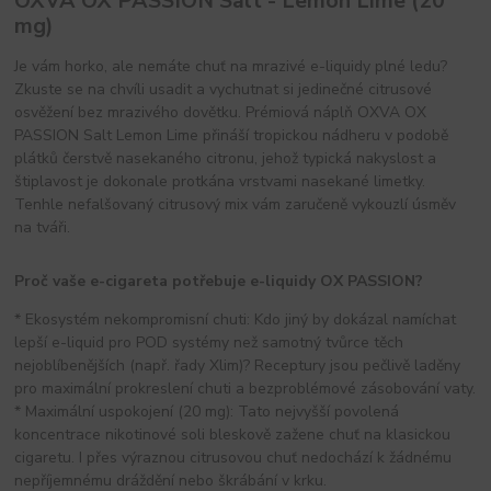
OXVA OX PASSION Salt - Lemon Lime (20
mg)
Je vám horko, ale nemáte chuť na mrazivé e-liquidy plné ledu?
Zkuste se na chvíli usadit a vychutnat si jedinečné citrusové
osvěžení bez mrazivého dovětku. Prémiová náplň OXVA OX
PASSION Salt Lemon Lime přináší tropickou nádheru v podobě
plátků čerstvě nasekaného citronu, jehož typická nakyslost a
štiplavost je dokonale protkána vrstvami nasekané limetky.
Tenhle nefalšovaný citrusový mix vám zaručeně vykouzlí úsměv
na tváři.
Proč vaše e-cigareta potřebuje e-liquidy OX PASSION?
* Ekosystém nekompromisní chuti: Kdo jiný by dokázal namíchat
lepší e-liquid pro POD systémy než samotný tvůrce těch
nejoblíbenějších (např. řady Xlim)? Receptury jsou pečlivě laděny
pro maximální prokreslení chuti a bezproblémové zásobování vaty.
* Maximální uspokojení (20 mg): Tato nejvyšší povolená
koncentrace nikotinové soli bleskově zažene chuť na klasickou
cigaretu. I přes výraznou citrusovou chuť nedochází k žádnému
nepříjemnému dráždění nebo škrábání v krku.