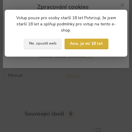
Parametry
Zpracování cookies
Náš e-shop a partneři potřebují Váš
souhlas
s použitím souborů
Vstup pouze pro osoby starší 18 let Potvrzuji, že jsem
Obsah nikotinu
20mg
cookies, aby Vám mohli zobrazovat informace týkající se Vašich
starší 18 let a splňuji podmínky pro vstup na tento e-
zájmů.
Výrobce
Oxva
shop.
Souhlasím
Nastavení
Celkový objem
10ml
Ano, je mi 18 let
Ne, opustit web
Velikost lahvičky
10ml
Souhlas můžete odmítnout
zde
.
Značka
Oxva
Příchuť
ovocné
Související zboží
6