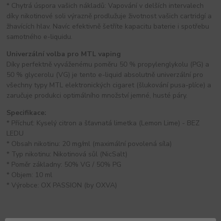
* Chytrá úspora vašich nákladů: Vapování v delších intervalech
díky nikotinové soli výrazně prodlužuje životnost vašich cartridgí a
žhavících hlav. Navíc efektivně šetříte kapacitu baterie i spotřebu
samotného e-liquidu.
Univerzální volba pro MTL vaping
Díky perfektně vyváženému poměru 50 % propylenglykolu (PG) a
50 % glycerolu (VG) je tento e-liquid absolutně univerzální pro
všechny typy MTL elektronických cigaret (šlukování pusa-plíce) a
zaručuje produkci optimálního množství jemné, husté páry.
Specifikace:
* Příchuť: Kyselý citron a šťavnatá limetka (Lemon Lime) - BEZ
LEDU
* Obsah nikotinu: 20 mg/ml (maximální povolená síla)
* Typ nikotinu: Nikotinová sůl (NicSalt)
* Poměr základny: 50% VG / 50% PG
* Objem: 10 ml
* Výrobce: OX PASSION (by OXVA)