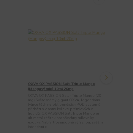
OXVA OX PASSION Salt Triple Mango
OXVA OX PA
(Mangový mix) 10ml 20mg
(Mangový mi
OXVA OX PASSION Salt - Triple Mango (20
OXVA OX PAS
mg) Světoznámý gigant OXVA, legendární
mg) Světozn
tvůrce těch nejoblíbenějších POD systémů,
cigaret OXVA
přichází s vlastní kolekcí prémiových e-
náplněmi a v
liquidů. OX PASSION Salt Triple Mango je
Salt Triple 
ultimátní zážitek pro všechny milovníky
volbou pro vš
exotiky. Nabízí trojnásobně výraznou, svěží a
střední cestu
intenzivní c...
dělat kompro