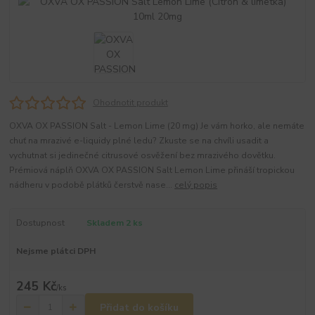
Ohodnotit produkt
OXVA OX PASSION Salt - Lemon Lime (20 mg) Je vám horko, ale nemáte
chuť na mrazivé e-liquidy plné ledu? Zkuste se na chvíli usadit a
vychutnat si jedinečné citrusové osvěžení bez mrazivého dovětku.
Prémiová náplň OXVA OX PASSION Salt Lemon Lime přináší tropickou
nádheru v podobě plátků čerstvě nase...
celý popis
Dostupnost
Skladem 2 ks
Nejsme plátci DPH
245 Kč
/
ks
Přidat do košíku