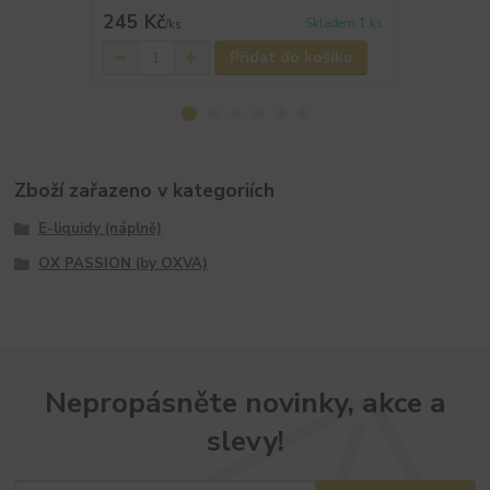
245 Kč
245 Kč
Skladem 1 ks
/
ks
/
ks
Přidat do košíku
Zboží zařazeno v kategoriích
E-liquidy (náplně)
OX PASSION (by OXVA)
Nepropásněte novinky, akce a
slevy!