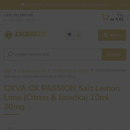
🚚 DOPRAVA ZDARMA od 800 Kč na výdejní místa!
0
ks
+420 793 960 166
za
0 Kč
po - pá 9:00 - 16:00
Menu
Hledat
Úvod
E-liquidy (náplně)
OX PASSION (by OXVA)
OXVA OX PASSION
Salt Lemon Lime (Citron & limetka) 10ml 20mg
OXVA OX PASSION Salt Lemon
Lime (Citron & limetka) 10ml
20mg