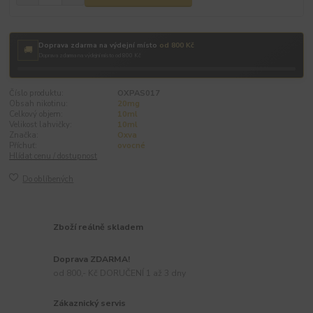
Doprava zdarma na výdejní místo
od 800 Kč
🚚
Doprava zdarma na výdejní místo od 800 Kč
Číslo produktu:
OXPAS017
Obsah nikotinu:
20mg
Celkový objem:
10ml
Velikost lahvičky:
10ml
Značka:
Oxva
Příchuť:
ovocné
Hlídat cenu / dostupnost
Do oblíbených
Zboží reálně skladem
Doprava ZDARMA!
od 800,- Kč DORUČENÍ 1 až 3 dny
Zákaznický servis