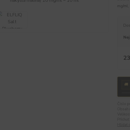
mg/ml,
Dos
Nej
23
🚚
Číslo p
Obsah n
Velikos
Příchuť:
Hlídat 