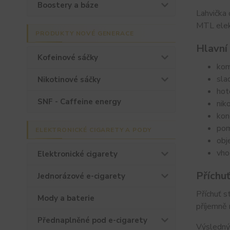
Boostery a báze
Lahvička
MTL elek
PRODUKTY NOVÉ GENERACE
Hlavní
Kofeinové sáčky
kom
sla
Nikotinové sáčky
hot
SNF - Caffeine energy
nik
kon
pom
ELEKTRONICKÉ CIGARETY A PODY
obj
vho
Elektronické cigarety
Příchu
Jednorázové e-cigarety
Příchuť s
Mody a baterie
příjemně 
Přednaplněné pod e-cigarety
Výsledný 