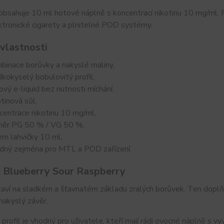
 obsahuje 10 ml hotové náplně s koncentrací nikotinu 10 mg/ml
tronické cigarety a plnitelné POD systémy.
 vlastnosti
binace borůvky a nakyslé maliny,
dkokyselý bobulovitý profil,
ový e-liquid bez nutnosti míchání,
otinová sůl,
centrace nikotinu 10 mg/ml,
ěr PG 50 % / VG 50 %,
em lahvičky 10 ml,
dný zejména pro MTL a POD zařízení.
ť Blueberry Sour Raspberry
taví na sladkém a šťavnatém základu zralých borůvek. Ten doplň
nakyslý závěr.
profil je vhodný pro uživatele, kteří mají rádi ovocné náplně s