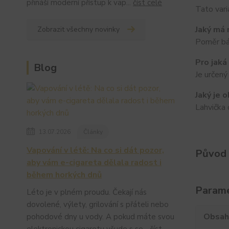
přináší moderní přístup k vap...
číst celé
Tato vari
Jaký má
Zobrazit všechny novinky
Poměr bá
Pro jaká
Blog
Je určen
Jaký je 
Lahvička 
13.07.2026
Články
Vapování v létě: Na co si dát pozor,
Původ 
aby vám e-cigareta dělala radost i
během horkých dnů
Param
Léto je v plném proudu. Čekají nás
dovolené, výlety, grilování s přáteli nebo
Obsah 
pohodové dny u vody. A pokud máte svou