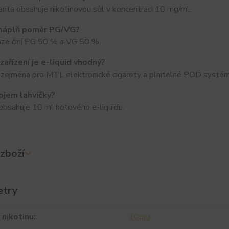
anta obsahuje nikotinovou sůl v koncentraci 10 mg/ml.
 náplň poměr PG/VG?
ze činí PG 50 % a VG 50 %.
 zařízení je e-liquid vhodný?
ý zejména pro MTL elektronické cigarety a plnitelné POD syst
objem lahvičky?
obsahuje 10 ml hotového e-liquidu.
zboží
etry
nikotinu
10mg