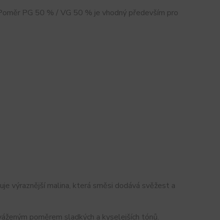
. Poměr PG 50 % / VG 50 % je vhodný především pro
uje výraznější malina, která směsi dodává svěžest a
 vyváženým poměrem sladkých a kyselejších tónů.