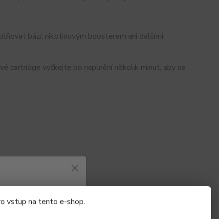
oplňovat bází, nikotinovým boosterem ani dalšími
ové cartridge vyčkejte po naplnění několik minut, aby se
bo žhavicí hlavy.
azovat informace
ro vstup na tento e-shop.