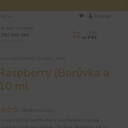
log
Přihlášení
 si rady? Zavolejte.
0
ks
 793 960 166
za
0 Kč
á 9:00 - 16:00
ka a nakyslá malina) 10 mg/ml – 10 ml
 Raspberry (Borůvka a
 10 ml
Ohodnotit produkt
 e-liquid ELFLIQ Salt Blueberry Sour Raspberry spojuje
u borůvku s nakyslou malinou. Obsahuje nikotinovou sůl 10