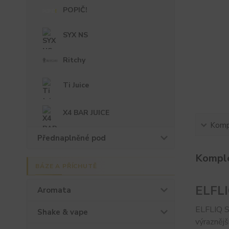
POPIČ!
SYX NS
Ritchy
Ti Juice
X4 BAR JUICE
Kompl
Přednaplněné pod
Komple
BÁZE A PŘÍCHUTĚ
ELFLI
Aromata
ELFLIQ Sa
Shake & vape
výraznějš