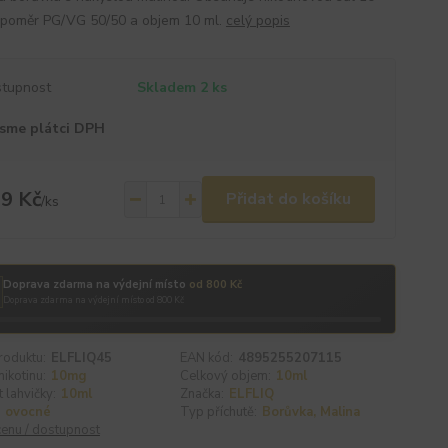
 poměr PG/VG 50/50 a objem 10 ml.
celý popis
tupnost
Skladem 2 ks
sme plátci DPH
9 Kč
Přidat do košíku
/
ks
Doprava zdarma na výdejní místo
od 800 Kč
Doprava zdarma na výdejní místo od 800 Kč
roduktu:
ELFLIQ45
EAN kód:
4895255207115
ikotinu:
10mg
Celkový objem:
10ml
t lahvičky:
10ml
Značka:
ELFLIQ
ovocné
Typ příchutě:
Borůvka, Malina
cenu / dostupnost