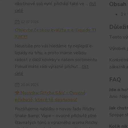
Obsah 
nikotinové soli nyní přichází také ve ...
číst
celé
1× 
02.07.2026
Důleži
Objevte českou kvalitu s e-liquidy TI
JUICE!
Tento výr
Neustále pro vás hledáme ty nejlepší e-
Výrobek j
liquidy na trhu, a proto máme velkou
radost z další novinky v našem sortimentu.
Konkrétní
Pokud máte rádi výrazné příchut...
číst
zákazníka
celé
FAQ
20.06.2025
Jde o ho
🍓 Novinka: Ritchy S&V – Ovocné
Ano. Nápl
příchutě, které tě dostanou!
Jak chut
Rozšiřujeme nabídku o novou řadu Ritchy
Spojuje s
Shake &amp; Vape – ovocné příchutě plné
šťavnatých tónů a výrazného aroma.Ritchy
Kolik ni