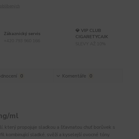
oblíbených
💎 VIP CLUB
Zákaznický servis
CIGARETYCAJK
+420 793 960 166
SLEVY AŽ 10%
dnocení
0
Komentáře
0
mg/ml
í, který propojuje sladkou a šťavnatou chuť borůvek s
l kombinující sladké, svěží a kyselejší ovocné tóny.