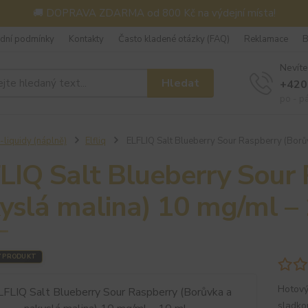
🚚 DOPRAVA ZDARMA od 800 Kč na výdejní místa!
dní podmínky
Kontakty
Často kladené otázky (FAQ)
Reklamace
B
Nevíte
Hledat
+420
po - p
-liquidy (náplně)
Elfliq
ELFLIQ Salt Blueberry Sour Raspberry (Borův
LIQ Salt Blueberry Sour
yslá malina) 10 mg/ml –
Ý PRODUKT
Hotový
sladko