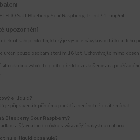
balení
ELFLIQ Salt Blueberry Sour Raspberry, 10 ml / 10 mg/ml
té upozornění
obek obsahuje nikotin, který je vysoce návykovou látkou. Jeho p
e určen pouze osobám starším 18 let. Uchovávejte mimo dosah d
 sílu nikotinu vybírejte podle předchozí zkušenosti a používanéh
.
tový e-liquid?
ň je připravená k přímému použití a není nutné ji dále míchat.
ná Blueberry Sour Raspberry?
ladkou a šťavnatou borůvku s výraznější nakyslou malinou.
kotinu e-liquid obsahuje?