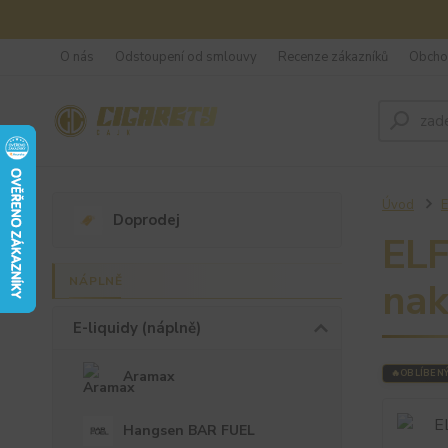
O nás
Odstoupení od smlouvy
Recenze zákazníků
Obcho
Úvod
E
Doprodej
ELF
NÁPLNĚ
nak
E-liquidy (náplně)
Aramax
OBLÍBEN
Hangsen BAR FUEL