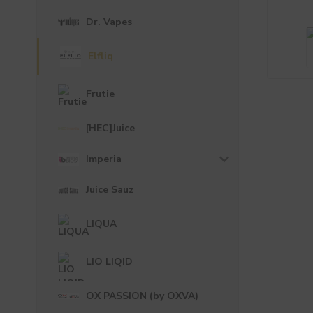
Dr. Vapes
Elfliq
Frutie
[HEC]Juice
Imperia
Juice Sauz
LIQUA
LIO LIQID
OX PASSION (by OXVA)