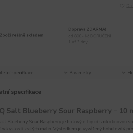
Do 
Doprava ZDARMA!
Zboží reálně skladem
od 800,- Kč DORUČENÍ
1 až 3 dny
etní specifikace
Parametry
Ho
tní specifikace
Q Salt Blueberry Sour Raspberry – 10 
lt Blueberry Sour Raspberry je hotový e-liquid s nikotinovou sol
í nakyslostí zralých malin. Výsledkem je vyvážený bobulovitý profi