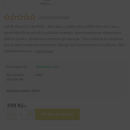
Ohodnotit produkt
OXVA Xlim GO Lite POD – Mist Blue (1000 mAh) OXVA Xlim GO Lite v
barvě Mist Blue přináší osvěžující estetiku, která kombinuje klidné tóny
mlžné modři s špičkovou technologií vapingu. Toto zařízení je navrženo
pro ty, kteří ocení minimalistický design bez kompromisů ve výkonu. Díky
ultralehké konstr...
celý popis
Dostupnost
Skladem 1 ks
Recyklační
0 Kč
příspěvek
Nejsme plátci DPH
399 Kč
/
ks
Přidat do košíku