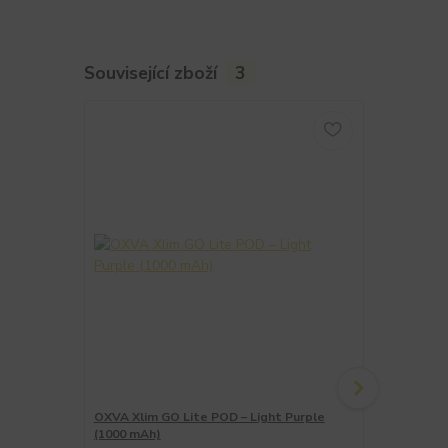
Související zboží
3
OXVA Xlim GO Lite POD – Light Purple
OXVA Xlim G
(1000 mAh)
mAh)