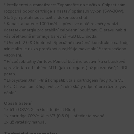
* Inteligentní automatizace: Zapomeňte na tlačítka. Chipset sám
rozpozná odpor cartridge a nastaví optimální výkon (5W–30W).
Stačí jen potáhnout a užít si dokonalou chuť.
* Kapacita baterie 1000 mAh: I přes své malé rozměry nabízí
dostatek energie pro stabilní celodenní používání. O stavu nabití
vás přehledně informuje barevná RGB LED dioda.
* Unitech 2.0 & Odolnost: Speciálně navržená konstrukce cartridgí
minimalizuje riziko protékání a zajišťuje maximální čistotu vašeho
vapování.
* Přizpůsobitelný Airflow: Pomocí bočního posuvníku si bleskově
upravíte tah od tuhého MTL (jako u cigaret) až po vzdušnější RDL
potah.
* Ekosystém Xlim: Plná kompatibilita s cartridgemi řady Xlim V3,
EZ a CL vám umožňuje volit z široké škály odporů pro různé typy
náplní.
Obsah balení:
1x tělo OXVA Xlim Go Lite (Mist Blue)
1x cartridge OXVA Xlim V3 (0,8 Ω) – předinstalovaná
1x uživatelský manuál
Technické parametry