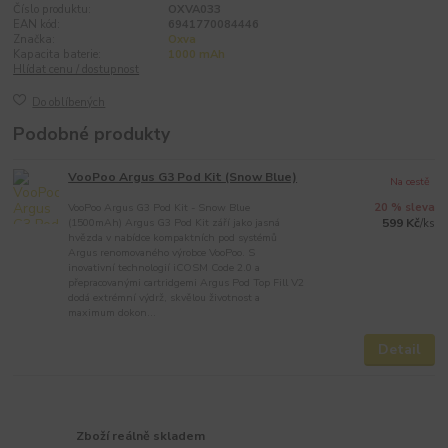
Číslo produktu:
OXVA033
EAN kód:
6941770084446
Značka:
Oxva
Kapacita baterie:
1000 mAh
Hlídat cenu / dostupnost
Do oblíbených
Podobné produkty
VooPoo Argus G3 Pod Kit (Snow Blue)
Na cestě
VooPoo Argus G3 Pod Kit - Snow Blue
20 % sleva
(1500mAh) Argus G3 Pod Kit září jako jasná
599 Kč
/
ks
hvězda v nabídce kompaktních pod systémů
Argus renomovaného výrobce VooPoo. S
inovativní technologií iCOSM Code 2.0 a
přepracovanými cartridgemi Argus Pod Top Fill V2
dodá extrémní výdrž, skvělou životnost a
maximum dokon...
Detail
Zboží reálně skladem