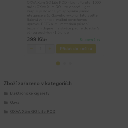
OXVA Xlim GO Lite POD – Light Purple (1000
OXVA Xlim GO
mAh) OXVA Xlim GO Lite v barvě Light
mAh) OXVA Xl
Purple je dokonalým spojením jemné
představuje
elegance a špičkového výkonu. Tato světle
designu a ab
fialová varianta s kvalitní povrchovou
modrá varia
úpravou PCTG a IML materiálů působí
elegantně, p
luxusním dojmem a skvěle padne do ruky. S
špičkové vlas
váhou pouhých 41,5 g jde ...
navrženo s d
399 Kč
399 Kč
Skladem 1 ks
/
ks
/
ks
Přidat do košíku
Zboží zařazeno v kategoriích
Elektronické cigarety
Oxva
OXVA Xlim GO Lite POD