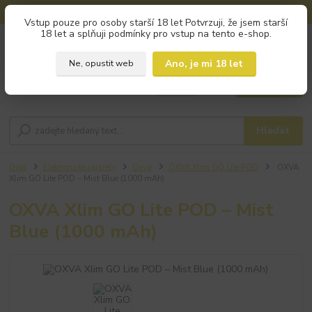
🚚 DOPRAVA ZDARMA od 800 Kč na výdejní místa!
Vstup pouze pro osoby starší 18 let Potvrzuji, že jsem starší
18 let a splňuji podmínky pro vstup na tento e-shop.
0
ks
+420 793 960 166
za
0 Kč
po - pá 9:00 - 16:00
Ano, je mi 18 let
Ne, opustit web
Menu
Hledat
Úvod
Elektronické cigarety
Oxva
OXVA Xlim GO Lite POD
OXVA
Xlim GO Lite POD – Mist Blue (1000 mAh)
OXVA Xlim GO Lite POD – Mist
Blue (1000 mAh)