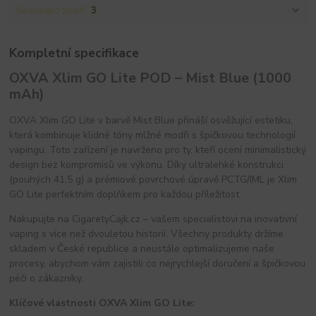
Související zboží
3
Kompletní specifikace
OXVA Xlim GO Lite POD – Mist Blue (1000
mAh)
OXVA Xlim GO Lite v barvě Mist Blue přináší osvěžující estetiku,
která kombinuje klidné tóny mlžné modři s špičkovou technologií
vapingu. Toto zařízení je navrženo pro ty, kteří ocení minimalistický
design bez kompromisů ve výkonu. Díky ultralehké konstrukci
(pouhých 41,5 g) a prémiové povrchové úpravě PCTG/IML je Xlim
GO Lite perfektním doplňkem pro každou příležitost.
Nakupujte na CigaretyCajk.cz – vašem specialistovi na inovativní
vaping s více než dvouletou historií. Všechny produkty držíme
skladem v České republice a neustále optimalizujeme naše
procesy, abychom vám zajistili co nejrychlejší doručení a špičkovou
péči o zákazníky.
Klíčové vlastnosti OXVA Xlim GO Lite: