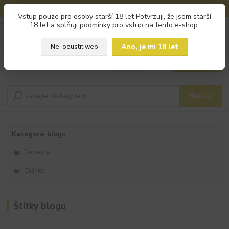
🚚 DOPRAVA ZDARMA od 800 Kč na výdejní místa!
Vstup pouze pro osoby starší 18 let Potvrzuji, že jsem starší
18 let a splňuji podmínky pro vstup na tento e-shop.
0
ks
+420 793 960 166
za
0 Kč
po - pá 9:00 - 16:00
Ano, je mi 18 let
Ne, opustit web
Menu
Hledat
Kategorie blogu
Recenze
Články
Štítky blogu