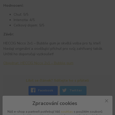
Hodnocení:
Chuť: 5/5
Intenzita: 4/5
Celkový dojem: 5/5
Závěr:
HECCIG Nicco 2v1 – Bubble gum je skvělá volba pro ty, kteří
hledají originální a osvěžující příchuť pro svůj zahřívaný tabák.
Určitě ho doporučuji vyzkoušet!
Objednat HECCIG Nicco 2v1 – Bubble gum
Líbil se článek? Sdílejte ho s přáteli
Facebook
Twitter
Zpracování cookies
Náš e-shop a partneři potřebují Váš
souhlas
s použitím souborů