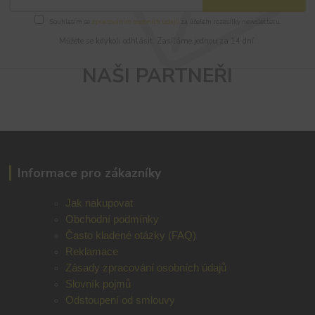
Souhlasím se
zpracováním osobních údajů
za účelem rozesílky newsletteru.
Můžete se kdykoli odhlásit. Zasíláme jednou za 14 dní.
NAŠI PARTNEŘI
Informace pro zákazníky
Jak nakupovat
Obchodní podmínky
Často kladené otázky (FAQ)
Reklamace
Zásady zpracování osobních údajů
Slovník pojmů
Odstoupení od smlouvy