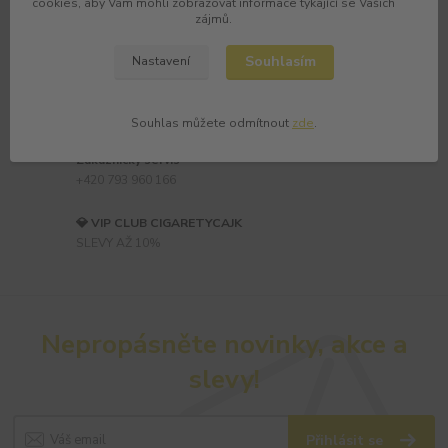
cookies, aby Vám mohli zobrazovat informace týkající se Vašich
zájmů.
Zboží reálně skladem
Souhlasím
Nastavení
Doprava ZDARMA!
od 800,- Kč DORUČENÍ 1 až 3 dny
Souhlas můžete odmítnout
zde
.
Zákaznický servis
+420 793 960 166
💎 VIP CLUB CIGARETYCAJK
SLEVY AŽ 10%
Nepropásněte novinky, akce a
slevy!
Přihlásit se