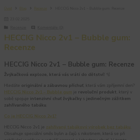
Úvod
Blog
Recenze
HECCIG Nicco 2v1 – Bubble gum: Recenze
23
.
02
.
2025
Recenze
Komentáře (0)
HECCIG Nicco 2v1 – Bubble gum:
Recenze
HECCIG Nicco 2v1 – Bubble gum: Recenze
Žvýkačková exploze, která vás vrátí do dětství!
🫧
Hledáte
originální a zábavnou příchuť
, která vám zpříjemní den?
HECCIG Nicco 2v1 – Bubble gum
je
revoluční produkt
, který v
sobě spojuje
intenzivní chuť žvýkačky
s
jedinečným zážitkem
zahřívaného tabáku
.
Co je HECCIG Nicco 2v1?
HECCIG Nicco 2v1 je
zahřívaný tabákový výrobek bez tabáku
.
Obsahuje speciální směs bylin a čajů s nikotinem, která se při