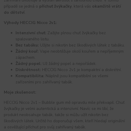
zahřívání uvolňuje a vytváří aerosol s lahodnou chutí. V tomto
případě se jedná o
příchuť žvýkačky
, která vás
okamžitě vrátí
do dětství
.
Výhody HECCIG Nicco 2v1:
Intenzivní chuť:
Zažijte plnou chuť žvýkačky bez
spalovaného listu.
Bez tabáku:
Užijte si nikotin bez škodlivých látek z tabáku.
Žádný kouř:
Vape neobtěžuje okolí kouřem a nepříjemným
zápachem.
Žádný popel:
Už žádný popel a nepořádek.
Diskrétnost:
HECCIG Nicco 2v1 je kompaktní a diskrétní.
Kompatibilita:
Náplně jsou kompatibilní se všemi
zařízeními pro zahřívaný tabák.
Moje zkušenost:
HECCIG Nicco 2v1 – Bubble gum mě opravdu mile překvapil. Chuť
žvýkačky je velmi autentická a intenzivní. Navíc se mi líbí, že
produkt neobsahuje tabák, takže si můžu užít nikotin bez
škodlivých látek. Určitě ho doporučuji všem, kteří hledají originální
a osvěžující příchuť pro svůj zahřívaný tabák.