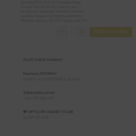
liquidem Elf Bar ELFLIQ Pineapple Mango
Orange! Tato příchuť vás nadchne svou
harmonickou kombinací šťavnatého ananasu,
sladkého manga a osvěžujícího pomeranče.
Perfektní volba pro váš POD systém nebo MTL ...
Přidat do košíku
Zboží reálně skladem
Doprava ZDARMA!
od 800,- Kč DORUČENÍ 1 až 3 dny
Zákaznický servis
+420 793 960 166
💎 VIP CLUB CIGARETYCAJK
SLEVY AŽ 10%