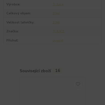
Výrobce
Ti Juice
Celkový objem
10ml
Velikost lahvičky
10ml
Značka
TI JUICE
Příchuť
ovocné
Související zboží
16