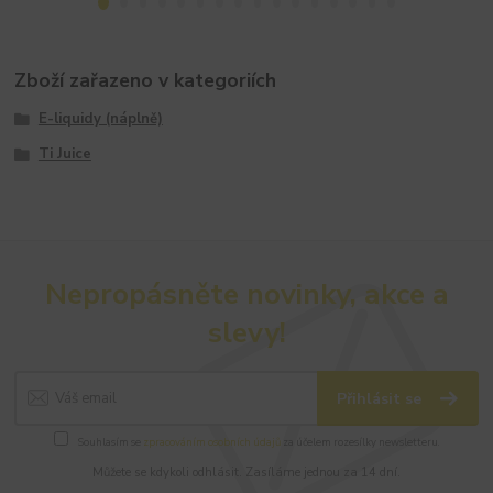
Zboží zařazeno v kategoriích
E-liquidy (náplně)
Ti Juice
Nepropásněte novinky, akce a
slevy!
Přihlásit se
Souhlasím se
zpracováním osobních údajů
za účelem rozesílky newsletteru.
Můžete se kdykoli odhlásit. Zasíláme jednou za 14 dní.