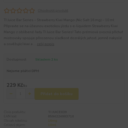
Ohodnotit produkt
TI Juice Bar Series – Strawberry Kiwi Mango (Nic Salt 16 mg) – 10 ml
Připravte se na úžasnou exotickou jízdu s e-liquidem Strawberry Kiwi
Mango z oblíbené řady TI Juice Bar Series! Tato prémiová ovocná příchuť
mistrovsky spojuje přirozenou sladkost dozrálých jahod, jemně nakyslé
a osvěžující kiwi a ...
celý popis
Dostupnost
Skladem 2 ks
Nejsme plátci DPH
229 Kč
/
ks
Přidat do košíku
Číslo produktu:
TI JUICE039
EAN kód:
8594224983710
Obsah nikotinu:
16mg
Celkový objem:
10ml