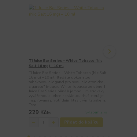
TI Juice Bar Series – White Tobacco (Nic
TI Juice Bar
Salt 16 mg) – 10 ml
Salt 16 mg) 
TI Juice Bar Series – White Tobacco (Nic Salt
TI Juice Bar 
16 mg) – 10 ml Hledáte dokonalou
16 mg) – 10 
tabákovou eleganci pro svou elektronickou
nerušené os
cigaretu? E-liquid White Tobacco ze série TI
Watermelon I
Juice Bar Series přináší jemnou, mistrovsky
Series! Tato
vyváženou a lehce nasládlou chuť, která je
mistrovsky 
inspirovaná prvotřídním klasickým tabákem.
šťavnatou c
Tato...
intenzivním 
229 Kč
229 Kč
Skladem 2 ks
/
ks
/
ks
Přidat do košíku