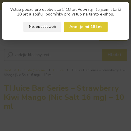
🚚 DOPRAVA ZDARMA od 800 Kč na výdejní místa!
Vstup pouze pro osoby starší 18 let Potvrzuji, že jsem starší
18 let a splňuji podmínky pro vstup na tento e-shop.
0
ks
+420 793 960 166
za
0 Kč
po - pá 9:00 - 16:00
Ano, je mi 18 let
Ne, opustit web
Menu
Hledat
Úvod
E-liquidy (náplně)
Ti Juice
TI Juice Bar Series – Strawberry Kiwi
Mango (Nic Salt 16 mg) – 10 ml
TI Juice Bar Series – Strawberry
Kiwi Mango (Nic Salt 16 mg) – 10
ml