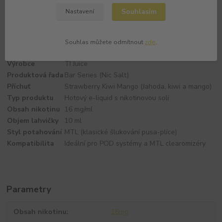
jakékoliv složité míchání, stačí naplnit vaši e-cigaretu a začít
Souhlasím
Nastavení
vapovat.
Technické parametry
Souhlas můžete odmítnout
zde
.
Parametr
Hodnota
Výrobce
TI Juice
Produktová řada
Bar Series (Nic Salt)
Příchuť
Strawberry Kiwi Mango (Jahoda, kiwi a mango)
Typ produktu
Hotový e-liquid s nikotinovou solí
Obsah nikotinu
16 mg/ml
Objem lahvičky
10 ml
Styl potahování
MTL (klasické šlukování pusa-plíce)
Kompatibilita
Ideální pro POD systémy a MTL clearomizéry
Parametry
Obsah nikotinu
16mg