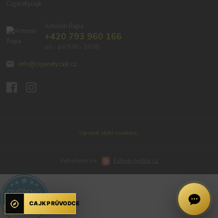
Cigaretycajk
Antonín Řepa
+420 793 960 166
po - pá 9:00 - 16:00
info@cigaretycajk.cz
Upravit sběr cookies.
Vytvořeno na
Eshop-rychle.cz
CAJK PRŮVODCE