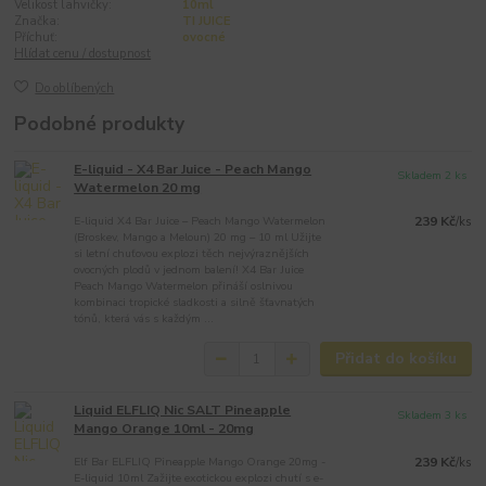
Velikost lahvičky:
10ml
Značka:
TI JUICE
Příchuť:
ovocné
Hlídat cenu / dostupnost
Do oblíbených
Podobné produkty
E-liquid - X4 Bar Juice - Peach Mango
Skladem 2 ks
Watermelon 20 mg
E-liquid X4 Bar Juice – Peach Mango Watermelon
239 Kč
/
ks
(Broskev, Mango a Meloun) 20 mg – 10 ml Užijte
si letní chuťovou explozi těch nejvýraznějších
ovocných plodů v jednom balení! X4 Bar Juice
Peach Mango Watermelon přináší oslnivou
kombinaci tropické sladkosti a silně šťavnatých
tónů, která vás s každým ...
Přidat do košíku
Liquid ELFLIQ Nic SALT Pineapple
Skladem 3 ks
Mango Orange 10ml - 20mg
Elf Bar ELFLIQ Pineapple Mango Orange 20mg -
239 Kč
/
ks
E-liquid 10ml Zažijte exotickou explozi chutí s e-